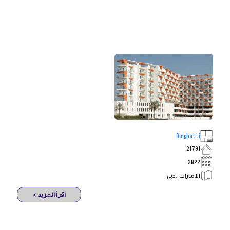
Binghatti
21791
2022
الامارات ,دبي
اقرأ المزيد >