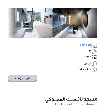
SIDES CORE
73
2024
اليابان
Takumi Ota
اقرأ المزيد >
مسجد لانسيت المملوكي