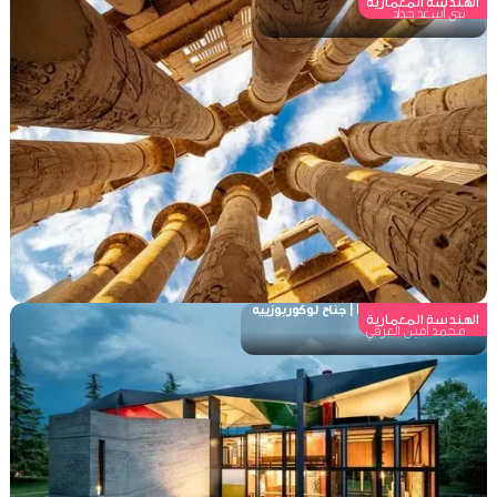
الهندسة المعمارية
ندى أسعد حداد
Pavillon Le Corbusier | جناح لوكوربوزييه
الهندسة المعمارية
محمد أمين العرقي