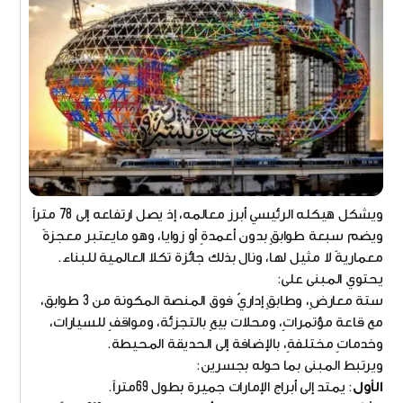
ويشكل هيكله الرئيسي أبرز معالمه، إذ يصل ارتفاعه إلى 78 متراً
ويضم سبعة طوابقٍ بدون أعمدةٍ أو زوايا، وهو مايعتبر معجزةً
معماريةً لا مثيل لها، ونال بذلك جائزة تكلا العالمية للبناء.
يحتوي المبنى على:
ستة معارضٍ، وطابقٍ إداريّ فوق المنصة المكونة من 3 طوابق،
مع قاعة مؤتمراتٍ، ومحلات بيعٍ بالتجزئة، ومواقفٍ للسيارات،
وخدماتٍ مختلفةٍ، بالإضافة إلى الحديقة المحيطة.
ويرتبط المبنى بما حوله بجسرين:
الأول
: يمتد إلى أبراج الإمارات جميرة بطول 69متراً.