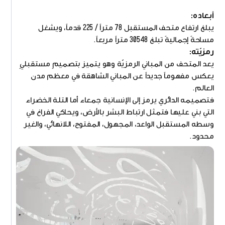
أبعاده:
يبلغ ارتفاع متحف المستقبل 78 متراً / 225 قدماً، ويشغل
مساحةً إجماليةً تبلغ 30548 متراً مربعاً.
رمزيّته:
يعد المتحف من المباني الرمزيّة وهو يتميز بتصميمٍ مستقبليٍ
يعكس مفهوماً جديداً عن المباني الشاهقة في معظم مدن
العالم.
فتصميمه الدائري يرمز إلى الإنسانية جمعاء أما التلة الخضراء
التي بني عليها فتمثل ارتباط البشر بالأرض، ويحاكي الفراغ في
وسطه المستقبل الواعد، المجهول، المفتوح، اللانهائي، والغير
محدود.