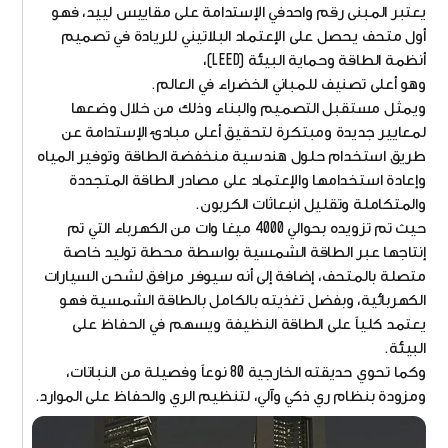
يعتبر المبنى رقم واحدفي الإستدامة على مقاييس لييد، فهو
أول متحف يحصل على الإعتماد البلاتيني للريادة في تصميم
أنظمة الطاقة وحماية البيئة (LEED)،
وهو أعلى تصنيف للمباني الخضراء في العالم.
ويمثل مستقبل التصميم والبناء وذلك من خلال وضعها
لمعايير جديدة ومبتكرة لتحقيق أعلى مبادئ الإستدامة عن
طريق استخدام حلول هندسية منخفضة الطاقة وتوفير المياه
وإعادة استخدامها والإعتماد على مصادر الطاقة المتجددة
والمتكاملة وتقليل انبعاثات الكربون.
حيث تم تزويده بحوالي 4000 ميغا وات من الكهرباء التي تم
إنتاجها عبر الطاقة الشمسية بواسطة محطة توليد خاصة
متصلة بالمتحف، إضافة إلى أنه سيوفر مرافق لشحن السيارات
الكهربائية، وبفضل تغذيته بالكامل بالطاقة الشمسية فهو
يعتمد كلياً على الطاقة النظيفة ويسهم في الحفاظ على
البيئة.
وكما تحوي حديقته الخارجية 80 نوعاً وفصيلة من النباتات،
ومزودة بنظام ري ذكي وآلي، لتنظيم الري والحفاظ على الموارد.