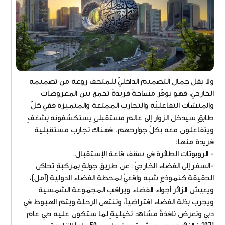
ولا يقل جمال التصميم الداخليّ للمتحف روعة من تصميمه
الخارجي، فهو يوفّر مساحةً فريدةً تجمع بين المعروضات
والمنشآت التفاعليّة والتجارب الممتعة والمتميزة ففي كلّ
طابقٍ سيدخل الزوار إلى عالمٍ مستقبليٍ يستكشفونه بشغفٍ
ويتفاعلون معه بكلّ جوارحهم. فهناك تجارب مستقبلية
فريدة منها:
- الروبوتات الطائرة في سقف قاعة الإستقبال.
-السفر إلى الفضاء الخارجيّ: عن طريق جولةٍ بمركبةٍ تحاكي
الحقيقة كنموذجٍ شبه واقعيّ لمحطة الفضاء الدولية (أمل)،
ويعيش الزائر أجواء الفضاء ويراقب المجموعة الشمسية
ويجرب بذلة الفضاء افتراضياً، وتنتهي الرحلة ويتم الهبوط في
دبي وتعرض نافذةٌ مشاهد تخيليةٍ لما ستكون عليه دبي عام