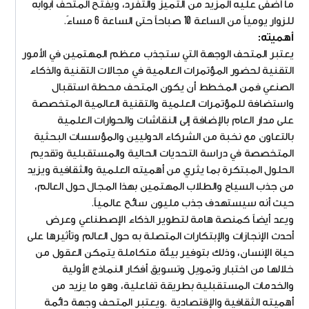
ما أضفى عليه المزيد من التميز والتفرد، ويفتح المتحف أبوابه
للزوار يومياً من الساعة 10 صباحاً حتى الساعة 6 مساءً.
أهميته:
يعتبر المتحف الوجهة التي ستجذب معظم المهتمين في الأمور
التقنية لحضور المؤتمرات العالمية في مجالات التقنية والذكاء
الصنعي فمن المخطط أن يكون المتحف محطة استقبال
واستضافة للمؤتمرات العلمية والتقنية العالمية المتخصصة
على مدار العام بالإضافة إلى النقاشات والحوارات العلمية
بالتعاون مع نخبة من الشركاء الدوليين والمؤسسات البحثية
المتخصصة في دراسة التحديات الحالية والمستقبلية وتقديم
الحلول المبتكرة بما يثري من أهميته العلمية والثقافية ويزيد
من جذب السياح والطلاب المهتمين بهذا المجال حول العالم،
حيث أنه سيستهدف جذب مليون سائح عالمياً.
ويعد أيضاً كمنصة هامة لتطوير الذكاء الإصطناعي وعرض
أحدث الإنجازات والإبتكارات المتصلة به حول العالم وتأثيرها على
حياة الإنسان، وذلك بتوفير بيئة متكاملة يتمكن العقول من
خلالها من اختبار وتمويل وتسويق أفكار النماذج الأولية
والخدمات المستقبلية بطريقة تفاعلية، وهو ما يزيد من
أهميته الثقافية والإقتصادية .ويعتبر المتحف وجهة دائمة