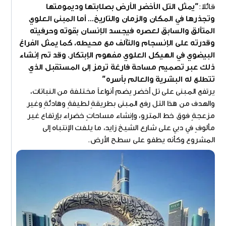
قائلا:
"يمثل التل الأخضر الأرض بصلابتها وديمومتها
وتجذرها في المكان والزمان والتاريخ... أما المبنى العلوي
المتألق والسابق لعصره فيجسد الإنسان بقوته وحرفيته
وقدرته على الإنسجام والتآلف مع محيطه، كما يمثل الفراغ
البيضوي في الهيكل العلوي مفهوم الإبتكار. وقد تم إنشاء
ذلك عبر تصميم مساحة فارغة ترمز إلى المستقبل الذي
تتطلع له البشرية والعالم بأسره"
يرتفع المبنى على تل أخضر يضم أنواعاً مختلفة من النباتات،
والهدف من هذا التل رفع المبنى بطريقةٍ لطيفةٍ وهادئةٍ وغير
مزعجةٍ فوق خط المترو، وإنشاء مساحاتٍ خضراء بإرتفاع غير
مألوفٍ في دبي على شارع الشيخ زايد، ما يلفت الإنتباه إلى
المشروع وكأنه يطفو على سطح الأرض.