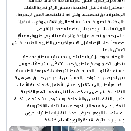
2071 فالزائر يجرب عيش تجربة ما بعد 50 عاماً القادمة.
-مختبر إعادة تأهيل الطبيعة: يعيش الزائر تجربة الغابات
المطيرة بأدق تفاصيلها والتي قد لا تلتقطها العين المجردة.
-المكتبة الحيوية: حيث يشاهد الزوار 2500 نموذجٍ للشيفرات
الوراثية لنباتاتٍ وحيواناتٍ بعضها مهددٌ بالإنقراض.
- المرصد: ويتم فيه زراعة وتنمية عيناتٍ في ظروفٍ مهيأةٍ
خصيصاً لها، بالإضافة إلى قسم آخريهيئ الظروف الطبيعية التي
تعيش فيها.
-الواحة: يقوم الزائر فيها بتجارب حسيةٍ بسيطةٍ مدمجةٍ
بتجارب تكنولوجيّةٍ متطورةٍ،حيث تشكّل استراحةً للحواس،
واستعادةً لتوازن الجسد بضبط الترددات الكهرومغناطيسية
بين القرصين والتواصل الحسّيّ بين الزوار عن طريق الهمهمة.
- قسم أبطال المستقبل: يعيش الأطفال فيه تجربة الألعاب
التفاعلية التي صممت خصيصاً لتنمية مهاراتهم الفكرية،
وتعزيز الثقة بالنفس والشجاعة، ويستوحي أنشطته من نخبة
الأفكار والمفاهيم التي تقوم عليها الألعاب الإلكترونية.
-مستقبلنا اليوم: يعرض أحدث التقنيات لطائرات درون
والسيارات ذاتيّة القيادة والروبوتات المختلفة.