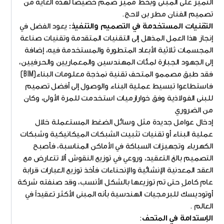
التميز على المبنى وبخط مميز صمم خصيصاً لهذه الغاية من
تصميم الفنان مطر بن لاحج.
التقنيات المستخدمة في التصميم والتنفيذ:
يعود الفضل في
إنجاز هذا العمل المذهل إلى التقنيات المتقدمة وتقنيات صناعة
المجسمات ثلاثية الأبعاد المتطورة والمستخدمة فيه، إضافة
إلى الجهود الجبارة لمئات المهندسين والمعماريين والحرفيين،
فقد طبق مصممو المتحف تقنية نمذجة معلومات البناء(BIM)
فاستطاعوا تبسيط عملية البناء والوصول إلى أفضل تصميم
للبنى الفولاذية وفق خوارازميات استخدمت للمرة الأولى، وكان
من الضروري
إدخال عوامل جديدة مثل وسائل الضغط المستعملة خلال
عملية البناء أو تقنيات تثبيت الشبكات الميكانيكية وشبكات
الكهرباء وتجهيزات السباكة في الأماكن المناسبة، فأصبح
التصميم بالغ التعقيد، وروعي في توزيع النقوش ألا تتعارض مع
العقد المعدنية الإنشائية والإنحناءات فأخذ توزيع العبارات قرابة
عامٍ كاملٍ حتى تم توزيعها بالشكل الأنسب، وقد صنفته شركة
أوتوديسك للبرمجيات الهندسية بأنه المبنى الأكثر تعقيداً في
العالم .
الإستدامة في المتحف
: