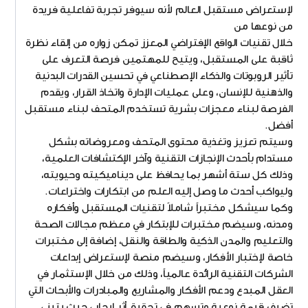
لإستعراض مستقبل العالم لأنه سيوفر تجربة تفاعلية فريدة
من نوعها من
خلال تقنيات الواقع الإفتراضي المعزز تمكن زواره من إلقاء نظرة
ثاقبة على المستقبل، ويتيح للمهتمين فرصة التعرف على
تأثير الروبوتات والذكاء الإصطناعي في تحسين القدرات البدنية
والذهنية للإنسان، وعلى عمليات الإدارة واتخاذ القرار، ويقدم
الفرصة لبناء معجزات بشرية تستخدم المتحف لبناء مستقبل
أفضل.
وسيتم تعزيز وتغذية محتوى المتحف ومعروضاته بشكل
مستدام بأحدث الإنجازات التقنية وآخر الإكتشافات العلمية،
وذلك كل ستة أشهر بما يحافظ على ديناميكيته وحيويته،
وليواكب أحدث ما وصل إليه العلم من ابتكارات واختراعات.
وكما سيشكل مختبراً شاملاً لتقنيات المستقبل وأفكاره
ومدنه، وسيضم مختبرات للإبتكار في معظم مجالات الصحة
والتعليم والمدن الذكية والطاقة والنقل، إضافة إلى مختبرات
خاصة لإختبار الأفكار، وسيضم منصة لإستعراض إبداعات
الشركات التقنية الرائدة عالمياً، وذلك من خلال الإستثمار في
العقل المبدع ودعم الأفكار والمشاريع والمبادرات والأبحاث التي
تضيف قيمة نوعية وتسهم في تحقيق أثر إيجابي حيث يتبنى