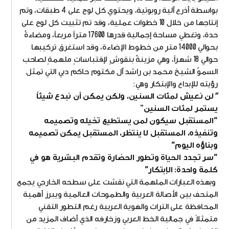
بواسطة أذرع آلية روبوتية، ويحتوي كل لوح على 4 طبقات، وتم
إنتاجها من خلال 10 خطوات عملية، وقد تم تثبيت كل لوح على
حدة، وتغطي مساحة إجمالية قدرها 17600 متراً مربعاً، ومضاءةٌ
بحوالي 14000 مترٍ من خطوط الإضاءة، وقد استغرق تركيبها
حوالي 18 شهراً، وهي مزينةٌ بنقوشٍ لإقتباساتٍ ملهمةٍ لصاحب
السموّ الشيخ محمد بن راشد آل مكتوم حاكم دبي التي تمثل
رؤيته للإبداع والإبتكار وهي:
"
لن نعيش لمئات السنين، ولكن يمكن أن نبدع شيئاً
يستمر لمئات السنين”
"المستقبل سيكون لمن يستطيع تخيله وتصميمه
وتنفيذه، المستقبل لا ينتظر، المستقبل يمكن تصميمه
وبناؤه اليوم"
"سر تجدد الحياة وتطور الحضارة وتقدم البشرية هو في
كلمة واحدة: الإبتكار"
وبهذه العبارات الملهمة التي نقشت على سطحه الخارجي يجمع
المتحف بين الأصالة العربية والطموحات العالمية ويبرز أهمية
المحافظة على التراث والهوية العربية رغم التطور التقني
متمثلاً في جمالية الخط العربي وزخارفه الذي أضاف المزيد من