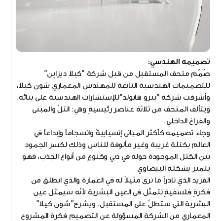
تصميمه الهندسي:
صُمّم متحف المستقبل من قبل شركة "كيلا ديزاين"
للتصميمات الهندسية التابعة للمهندس المعماري شون كيلا،
وأشرفت شركة "بيرو هابولد"للإستشارات الهندسية على بنائه.
ويتألف المتحف من ثلاثة عناصر رئيسيةٍ وهي: التلّ والمبنى
والفراغ الداخلي.
وجاء تصميمه كأكثر المباني إنسيابيةً وانسجاماً وإبداعاً في
العالم بكتلة غريبة وغير مألوفة للناس وذلك لكسر الجمود
بين الكتل الموجودة حوله في دبي وكنوعٍ من أنواع الجذب، فهو
يتميز بشكله البيضاوي
الفريد الذي نادراً ما نرى مثيلاً له في العمارة والذي انطلق من
فكرةٍ فلسفيةٍ تتمثّل في العين البشرية لأنّه سيمثل عين
البشرية التي ستطلّ على المستقبل. ويشرح"شون كيلا"
المعماري من الشركة المسؤولة عن التصميم فكرة المشروع