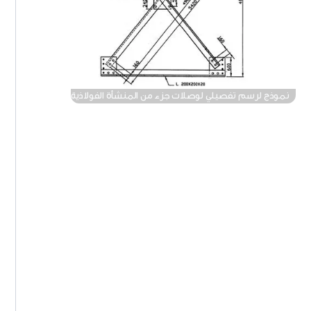
نموذج لرسم تفصيلي لوصلات جزء من المنشأة الفولاذية