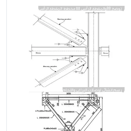
توضح BBوالمقطع الرأسي AA مخطط المقطع الرأسي
رسم إنشائي لوصلات البراغي واللحام