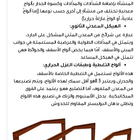
المنشأة بإضافة الشدّادات والمدّادات وكسوة الجدار بألواحٍ
معدنيةٍ تختلف من منشأةٍ إلى أخرى حسب نوعها (إما ألواحٌ
عاديةٌ، أو الواحٌ عازلةٌ حرارياً)
الهيكل المعدني الثانوي:
عبارة عن شرائح من المعدن المثني المشكل على البارد،
ويتمثل في المدّادات الطولية والعرضية المستعملة في جوانب
المبنى والأسقف. أمّا فيما يخص ألواح الأسقف والحوائط فهي
تتمثل في الهيكل المساعد
ألواح التغطية وطبقات العزل الحراري:
هذه الألواح تستعمل في التغطية الخاصة بالأسقف
والجدران،ويعتبر 0.5هو أقل سمكٍ لهذه الألواح، ويتم تصنيعها
من المعدن الملفوف، أما التضليع فهو يعتمد على القوى
الميكانيكية. يدخل الألمنيوم والزنك في تصنيع هذه الالواح
وتطلى بدهان البوليستر المقاوم للخدوش