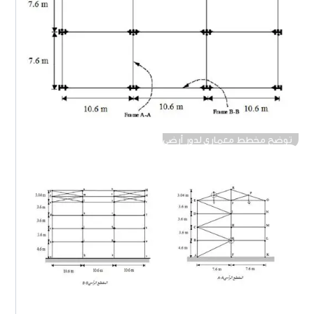
توضح مخطط معماري لدور أرضي