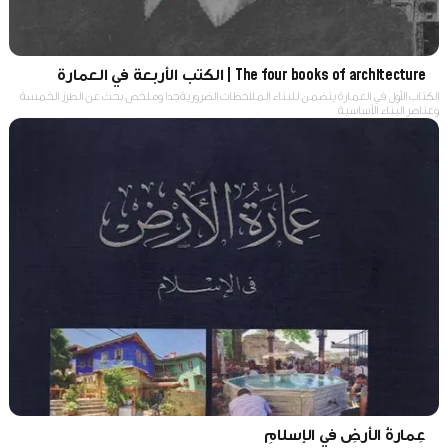
The four books of architecture | الكتب الأربعة في العمارة
اﻟﻜﺘﺎب اﻷول ﻓﻲ اﻟﻌﻤﺎرة ﻳﺘﻀﻤﻦ ﻟﻠﺒﻨﺎء اﻟﻤﻼﺣﻈﺎت اﻟﻀﺮورﻳﺔ ﺟﺪا وﻣﻠﺨﺺ ﺑﺤﺚ ﻋﻦ اﻟﻄﺮز اﻟﺨﻤﺴﺔ
وﻋﻨﺎﺻﺮ اﻟﺒﻨﺎء اﻷﺳﺎﺳﻴﺔ
عِمارةُ الأرضِ في الإسلامِ