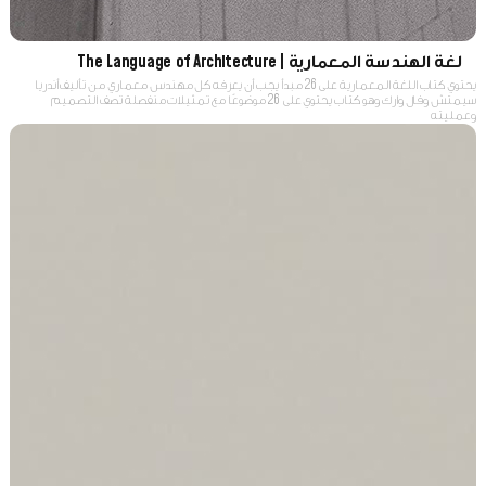
لغة الهندسة المعمارية | The Language of Architecture
يحتوي كتاب اللغة المعمارية على 26 مبدأ يجب أن يعرفه كل مهندس معماري من تأليف أندريا
سيمتش وفال وارك وهو كتاب يحتوي على 26 موضوعًا مع تمثيلات منفصلة تصف التصميم
وعمليته