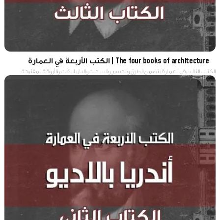
The four books of architecture | الكتب الأربعة في العمارة
الكتاب الثالث في العمارة يتضمن الطرق والجسور والساحات والبازيليكات والأروقة المفتوحة