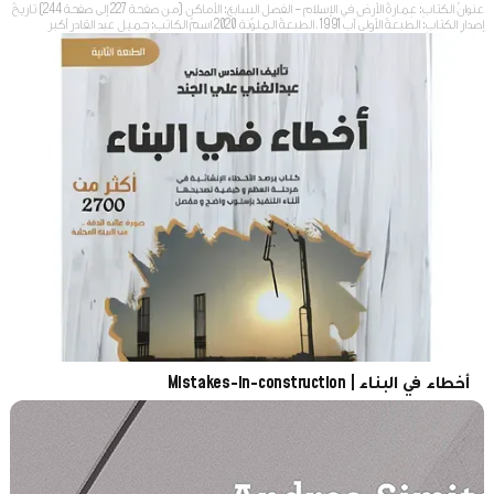
عنوانُ الكتابِ: عِمارةُ الأرضِ في الإسلامِ – الفصل السابع: الأماكن (من صفحة 227 إلى صفحة 244) تاريخُ
إصدارِ الكتابِ: الطبعةُ الأولى آب 1991 ، الطبعةُ الملوّنة 2020 اسمُ الكاتبِ: جميل عبد القادر أكبر
أخطاء في البناء | Mistakes-in-construction