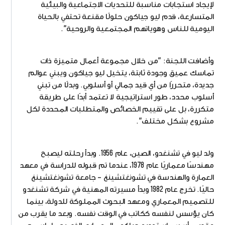
لإيجاد استجابات مناسبة للتحديات الاجتماعية والبيئية
المتسارعة، قدم ليو جياكون حلولًا مقنعة تحتفي بالحياة
اليومية للناس وهوياتهم المجتمعية والروحية".
وأضافت اللجنة: "من خلال مجموعة أعمال متميزة ذات
تماسك عميق وجودة ثابتة، يتخيل ليو جياكون ويبني عوالم
جديدة، متحررًا من أي قيد جمالي أو أسلوبي. وبدلًا من تبني
أسلوب محدد، طور استراتيجية لا تعتمد أبدًا على طريقة
متكررة، بل على تقييم الخصائص والمتطلبات المحددة لكل
مشروع بشكل مختلف".
ولد ليو في تشنغدو، الصين، عام 1956. وبدأ رحلته ليصبح
مهندسًا معماريًا عام 1978، عندما تم قبوله للدراسة في معهد
العمارة والهندسة في تشونغتشينغ – جامعة تشونغتشينغ
حاليًا. تخرج عام 1982 وبدأ مسيرته المهنية في شركة تشنغدو
للتصميم المعماري ومعهد البحوث المملوكة للدولة، بينما
كان يؤسس لنفسه ككاتب في الوقت نفسه. وبعد ما يقرب من