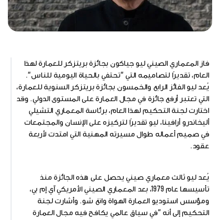
فاز المعماري الصيني ليو جياكون بجائزة بريتزكر للعمارة لهذا
العام، تقديرًا لتصاميمه التي "تحتفي بالحياة اليومية للناس".
يُعد ليو الفائز الرابع والخمسون بجائزة بريتزكر السنوية للعمارة،
التي تعتبر أرفع جائزة في مجال العمارة على المستوى الدولي. وقد
اختارت لجنة التحكيم لهذا العام، برئاسة المعماري التشيلي
أليخاندرو أرافينا، ليو تقديرًا لتركيزه على الإنسان والمجتمعات
في صميم أعماله طوال مسيرته المهنية التي امتدت لأربعة
عقود.
يُعد ليو ثالث معماري صيني يحصل على هذه الجائزة منذ
تأسيسها عام 1979، بعد المعماري الصيني الأمريكي آي إم بي،
ومؤسس استوديو العمارة الهواة وانغ شو. وأشارت لجنة
التحكيم إلى أنه "في سياق عالمي يكافح فيه مجال العمارة