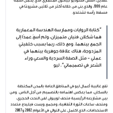
عقدين، أسس استوديو جياكون المعماري الذي يحمل اسمه
عام 1999، والذي بنى من خلاله أكثر من ثلاثين مشروعًا في
مسقط رأسه تشنغدو.
"كتابة الروايات وممارسة الهندسة المعمارية
هما شكلان فنيان متميزان، ولم أسعَ عمدًا إلى
الجمع بينهما. ومع ذلك، ربما بسبب خلفيتي
المزدوجة، هناك علاقة جوهرية بينهما في
عملي – مثل الصفة السردية والسعي وراء
الشعر في تصميماتي". ليو
تقع غالبية أعمال ليو في المناطق العامة بالمدن المكتظة
بالسكان، مما يعكس اهتمامه بالتصميم من أجل الناس. ومن
بين مشاريعه الرئيسية متحف لوييوان لفن النحت الحجري،
ومتحف ساعات الثورة الثقافية، ومجمع ويست فيليدج متعدد
الاستخدامات، الذي اكتمل على التوالي في الأعوام 2002 و2007