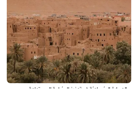
العمارة الصّحراويّة في تعزيز السّياحة المستدامة
تتناولُ هذهِ المقالةُ تأثيرَ العمارةِ الصحراويّةِ في تعزيزِ السّياحةِ المستدامةِ في
المناطقِ الصّحراويّة.