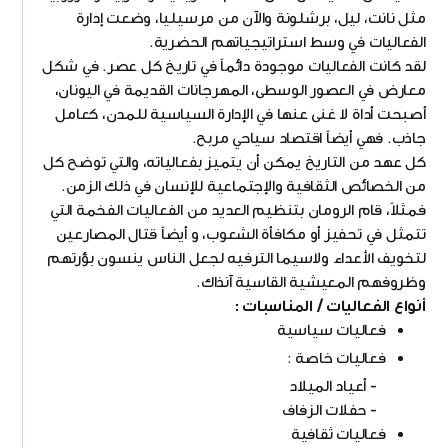
مثل نانت، ليل، برشلونة والآن من مرسيليا، وضعت إدارة
الفعاليات في وسط استراتيجياتهم الحضرية.
لقد كانت الفعاليات موجودة دائماً في تاريخ كل عصر. في شكل
معارض في العصور الوسطى، المهرجانات القديمة في اليونان،
أصبحت أداة لا غنى عنها في الإدارة السياسية للمدن، كعامل
جاذب. فهي أيضاً اقتصاد سياحي مربح.
كل عهد من التاريخ يمكن أن يتميز بفعالياته، والتي توضح كل
من الخصائص الثقافية والإجتماعية للإنسان في ذلك الزمن.
فمثلاً، قام الرومان بتنظيم العديد من الفعاليات الفخمة التي
تتمثل في تحفيز أو مكافأة الشعوب، و أيضاً قتال المصارعين
لتخويف الأعداء ولاسيما الترفيه لجعل الناس ينسون بؤرتهم
وظروفهم المعيشية القاسية آنذاك.
أنواع الفعاليات / المناسبات :
فعاليات سياسية
فعاليات خاصة :
- أعياد الميلاد
- حفلات الزفاف
فعاليات ثقافية