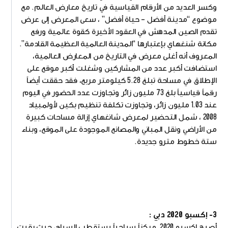
وكسر العديد من الأرقام القياسية في تاريخ معارض العالم. مع
موضوع “مدينة أفضل – حياة أفضل” ، سعى المعرض إلى عرض
تقدم الصين المدهش في العقود الأخيرة كقوة عالمية ورفع
مكانة شنغهاي بإعتبارها “المدينة العالمية العظيمة القادمة”.
المعروف أنه أغلى معرض في التاريخ من المعارض العالمية،
استضافت أكبر عدد من المشاركين وشغلت أكبر موقع على
الإطلاق في مساحة تبلغ 5.28 كيلومتر مربع، فقد حققت أيضاً
رقماً قياسياً بلغ 73 مليون زائر وتجاوزت عدد الحضور في اليوم
عند 1.03 مليون زائر، وتجاوزت تكلفة تنظيم بكين لأولمبياد
2008 ، شمل التحضير لمعرض شانغهاي إزالة مساحات كبيرة
من الأراضي ونقل المباني والمصانع الموجودة على الموقع، وبناء
ستة خطوط مترو جديدة.
3- إكسبو 2020 دبي :
أصبح إكسبو 2020 مركزاً سياحياً يستقطب السياح، حيث بقيت