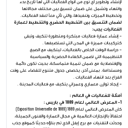
لإنشاء وتطوير أي نوع من أنواع الفعاليات التي لها تاريخ بدء
وانتهاء وتشمل على ضمان تنسيق بين مختلف مجالاتها
وتخطيط الميزات وتنفيذها، والتي تأتي معاً لعقد الفعاليات.
لضمان التنسيق بين التخطيط الحضري والتخطيط لعمارة
الفعاليات يجب:
– إنشاء عمارة فعاليات مبتكرة ومتطورة تتكيف وتبقى
كتركيبات مميزة في المدن التي تستضيفها .
– دراسة الوقت الخاص بالفعاليات، ليتكيف مع الصيغ
التنظيمية التي تضمن الكفاءة الحضرية والسياسية
والإقتصادية مع ضمان تنمية متماسكة، بحيث تكون دائمة
ومستدامة. بمعنى آخر، يخصص جدول متنوع للقضاء على وقت
الفراغ بعد انتهاء الفعاليات .
– إيجاد توازن معماري وعمراني يتكيف مع فعاليات المدينة .
أمثلة للفعاليات في العالم :
1- المعرض العالمي لعام 1889 في باريس :
كان المعرض العالمي لعام 1889 (Exposition Universelle de 1889)
احتفالاً بالإنجازات العالمية في مجال العمارة والفنون الجميلة،
وحدثت التقنيات مع برج إيفل الذي تم بناؤه حديثًا كموقع جذب