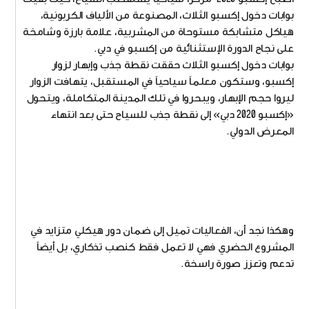
بوابات دخول إكسبو الثلاث، المصنوعة من الألياف الكربونية،
هياكل متشابكة مستوحاة من المشربية، علامة بارزة وشامخة
على نجاح الدورة الإستثنائية من إكسبو في دبي.
بوابات دخول إكسبو الثلاث حققت نقطة جذب وإبهار لزوار
إكسبو، وستكون معلماً سياحياً في المستقبل، يتهافت الزوار
ليروا حجم الإبهار، ويبحروا في تلك المدينة المتكاملة، ويتحول
«إكسبو 2020 دبي» إلى نقطة جذب للسياح حتى بعد انتهاء
المعرض الدولي.
وهكذا نجد أن، الفعاليات تميل إلى ضمان دور هيكلي متزايد في
المشروع الحضري فهي لا تعمل فقط كنصب تذكاري، بل أيضاً
تدعم وتعزز صورة راسخة.