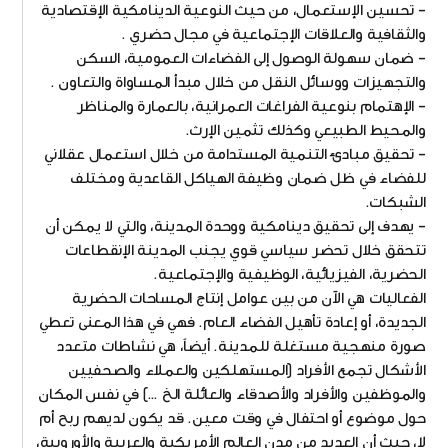
– تحسين الإستعمال، من حيث النوعية الدينامكية الإقتصادية
والثقافية والعلاقات الإجتماعية في مجال حضري .
– ضمان سهولة الوصول إلى الفضاءات العمومية، السكن
والتجهيزات ووسائل النقل من خلال مبدأ المساواة والتعاون .
– الإهتمام بنوعية الفراغات العمرانية، بالعمارة والمناظر
والمحيط الطبيعي وكذلك تثمين الإرث.
– تحقيق مبادئ التنمية المستدامة من خلال استعمال عقلاني
للفضاء في ظل ضمان وظيفة الهياكل القاعدية ومختلف
الشبكات.
– يهدف إلى تحقيق دينامكية ووحدة المدينة، والتي لا يمكن أن
تتحقق خلال تحضر سياسي قوي يجنب المدينة الإنقطاعات
الحضرية، الفيزيائية، الوظيفية والإجتماعية.
الفعاليات هي الآن من بين عوامل إنتاج المساحات الحضرية
الجديدة، أو إعادة تأهيل الفضاء العام. فهي في هذا المعنى تعطي
صورة منهجية مستغلة للمدينة. أيضاً، هي نشاطات متعدد
الأشكال تجمع الأفراد (المستهلكين والعملاء والصحفيين
والموظفين والأفراد والأصدقاء والعائلة الخ …) في نفس المكان
حول موضوع أو احتفال في وقت معين. قد يكون لديهم ربح أم
لا، حيث أن العديد من مدن العالم الأمريكية والعربية والأوروبية،