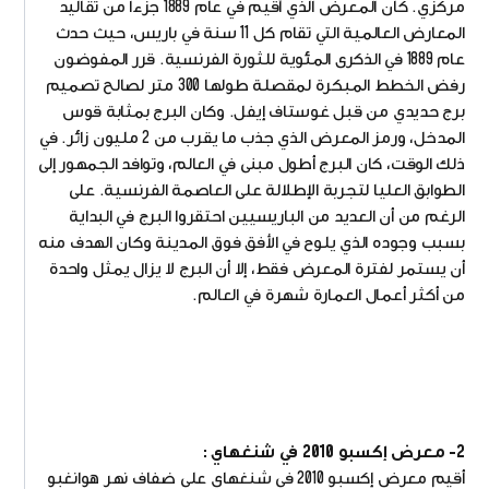
مركزي. كان المعرض الذي أقيم في عام 1889 جزءاً من تقاليد
المعارض العالمية التي تقام كل 11 سنة في باريس، حيث حدث
عام 1889 في الذكرى المئوية للثورة الفرنسية. قرر المفوضون
رفض الخطط المبكرة لمقصلة طولها 300 متر لصالح تصميم
برج حديدي من قبل غوستاف إيفل. وكان البرج بمثابة قوس
المدخل، ورمز المعرض الذي جذب ما يقرب من 2 مليون زائر. في
ذلك الوقت، كان البرج أطول مبنى في العالم، وتوافد الجمهور إلى
الطوابق العليا لتجربة الإطلالة على العاصمة الفرنسية. على
الرغم من أن العديد من الباريسيين احتقروا البرج في البداية
بسبب وجوده الذي يلوح في الأفق فوق المدينة وكان الهدف منه
أن يستمر لفترة المعرض فقط، إلا أن البرج لا يزال يمثل واحدة
من أكثر أعمال العمارة شهرة في العالم.
2- معرض إكسبو 2010 في شنغهاي :
أقيم معرض إكسبو 2010 في شنغهاي على ضفاف نهر هوانغبو