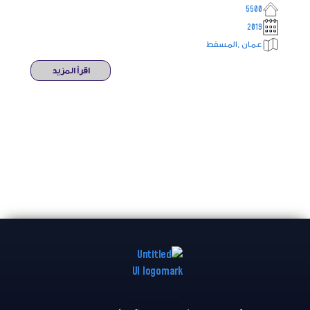
5500
2019
عمان ,المسقط
اقرأ المزيد