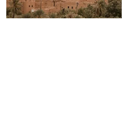
العمارة الصّحراويّة في تعزيز السّياحة المستدامة
تتناولُ هذهِ المقالةُ تأثيرَ العمارةِ الصحراويّةِ في تعزيزِ السّياحةِ المستدامةِ في
المناطقِ الصّحراويّة.