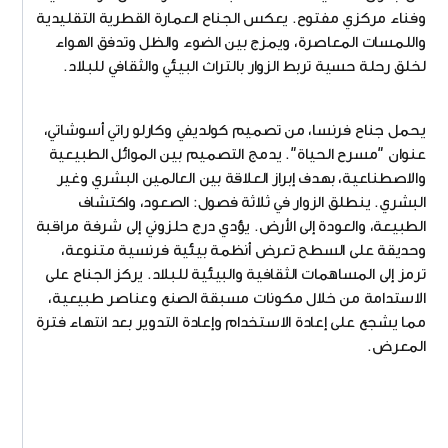
وفناء مركزي مفتوح. يعكس الجناح العمارة القطرية التقليدية
واللمسات المعاصرة، ويمزج بين الضوء والظل وتدفق الهواء
لخلق رحلة حسية تربط الزوار بالتراث البيئي والثقافي للبلاد.
يحمل جناح فرنسا، من تصميم كولديفي وكارلو راتي أسوشاتي،
عنوان "مسرح الحياة". يدمج التصميم بين الموائل الطبيعية
والاصطناعية، بهدف إبراز العلاقة بين العالمين البشري وغير
البشري. ينطلق الزوار في ثلاثة فصول: الصعود، واكتشاف
الطبيعة، والعودة إلى الأرض. يؤدي درج حلزوني إلى شرفة مراقبة
وحديقة على السطح تعرض أنظمة بيئية فرنسية متنوعة،
ترمز إلى المساهمات الثقافية والبيئية للبلاد. يركز الجناح على
الاستدامة من خلال مكونات مسبقة الصنع وعناصر طبيعية،
مما يشجع على إعادة الاستخدام وإعادة التدوير بعد انتهاء فترة
المعرض.