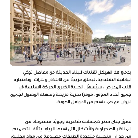
يدمج هذا الهيكل تقنيات البناء الحديثة مع مفاصل نوكي
اليابانية التقليدية، ليخلق مزيجًا من الابتكار والتراث. وباعتباره
قلب المعرض، سيُسهّل الحلبة الكبرى الحركةَ السلسة في
جميع أنحاء الموقع، موفرًا تجربةً مريحةً وسهلة الوصول لجميع
الزوار، مع حمايتهم من العوامل الجوية.
تصوّر جناح قطر كمساحة شاعرية وجويّة مستوحاة من
المناظر الصحراوية والأشكال التي تهبها الرياح. يتألف التصميم
من جدران منحنية متعددة الطبقات مصنوعة من مواد محلية،