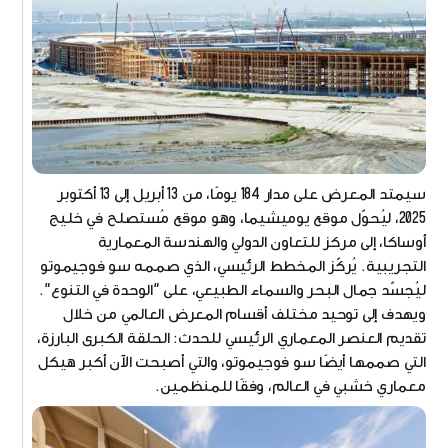
سيمتد المعرض على مدار 184 يومًا، من 13 أبريل إلى 13 أكتوبر
2025، ليُحوّل موقع يوميشيما، وهو موقع مُستصلح في خليج
أوساكا، إلى مركز للتعاون الدولي والهندسة المعمارية
التجريبية. يُركّز المخطط الرئيسي، الذي صممه سو فوجيموتو
ليُجسّد جمال البحر والسماء الطبيعي، على "الوحدة في التنوع".
ويهدف إلى توحيد مختلف أقسام المعرض العالمي من خلال
تقديم العنصر المعماري الرئيسي للحدث: الحلقة الكبرى البارزة،
التي صممها أيضًا سو فوجيموتو، والتي أصبحت الآن أكبر هيكل
معماري خشبي في العالم، وفقًا للمنظمين.