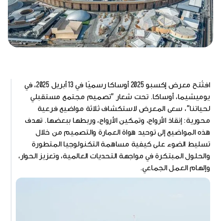
افتُتح معرض إكسبو 2025 أوساكا رسميًا في 13 أبريل 2025، في
يوميشيما، أوساكا. تحت شعار "تصميم مجتمع مستقبلي
لحياتنا"، سعى المعرض لاستكشاف ثلاثة مواضيع فرعية
محورية: إنقاذ الأرواح، وتمكين الأرواح، وربطها ببعضها. تهدف
هذه المواضيع إلى توحيد هواة العمارة والتصميم من خلال
تسليط الضوء على كيفية مساهمة التكنولوجيا المتطورة
والحلول المبتكرة في مواجهة التحديات العالمية، وتعزيز الحوار،
وإلهام العمل الجماعي.