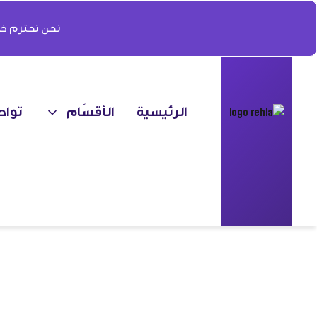
نحن نحترم خص
الرئيسية
الأقسَام
تواص