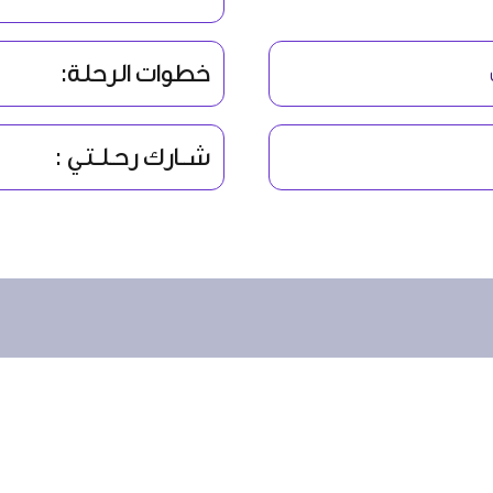
خطوات الرحلة:
شــارك رحـلـتـي :