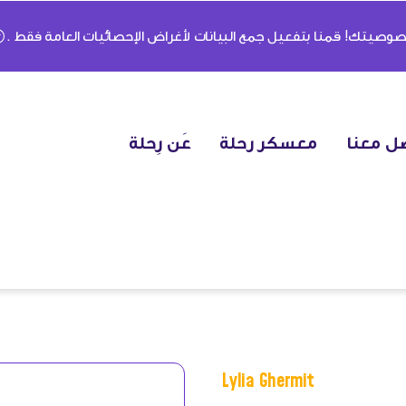
وصيتك! قمنا بتفعيل جمع البيانات لأغراض الإحصائيات العامة فقط .
ل معنا
معسكر رحلة
عَن رِحلة
Lylia Ghermit