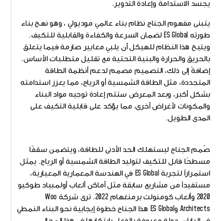
يجسد الاستدامة وإعادة التدوير.
يتبنى مفهوم الجناح نظام بناء عالمي موديولي ، وهو نهج بناء
طورته ES Global لضمان السرعة والكفاءة والقابلية للتكيف.
ويتيح هذا النظام للهيكل أن يلبي معايير صارمة فيما يتعلق
بالحريق والحرارة والبنية التحتية مع تقليل متطلبات الأساس.
إضافةً إلى ذلك، التصميم مصمم لدعم أنظمة الطاقة
المتجددة، مثل الطاقة الشمسية أو الرياح، مما يعزز استدامته
بشكل أكبر، وبعد المعرض ستتم إعادة توجيه مواد البناء
والمكونات لأغراض أخرى، مما يؤكد على قابلية التكيف على
المدى الطويل.
صُمم الجناح ليستهلك الحد الأدنى للطاقة، ويتضمن سقفًا
مسطحًا قابل للتكيف لتوليد الطاقة الشمسية أو الرياح. يمثل
استمراراً لتجربة ES Global في الهندسة المعمارية المعيارية،
مستفيداً من مشاريع سابقة مثل أماكن ألعاب أولمبياد طوكيو
2020 وألعاب كومنولث برمنغهام 2022. ترى شركة Woo
Architects وES Global هذا الجناح خطوة إيجابية نحو البناء النمطي
في اليابان، دولة معروفة بالفعل بابتكارها في هذا المجال.