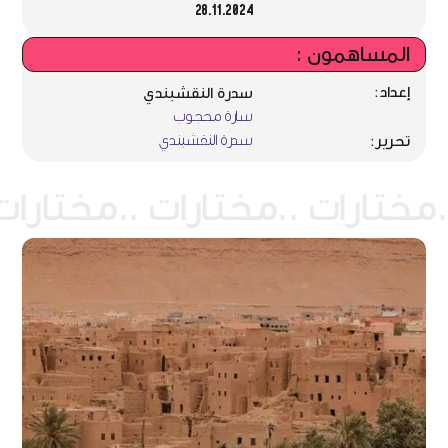
28.11.2024
المساهمون :
إعداد:
سدرة النقشبندي
سارة محجوب
سدرة النقشبندي
تحرير: