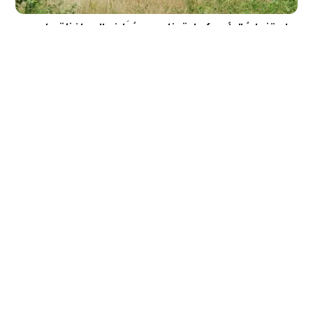
استخدامُ الطّينِ كمادةِ بناءٍ، ودورُهَا في المحافظةِ على
البيئةِ
مقالة عن أهمِّ استخداماتِ الطّينِ كمادةٍ في البناءِ، وأهمُّ إيجابياتهِ وسلبياتهِ،
بالإضافةِ إلى بعضِ الأمثلةِ عن مباني تمَّ تشييدهَا بواسطةِ هذه المادةِ.