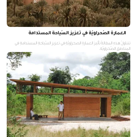
العمارة الصّحراويّة في تعزيز السّياحة المستدامة
تتناولُ هذهِ المقالةُ تأثيرَ العمارةِ الصحراويّةِ في تعزيزِ السّياحةِ المستدامةِ في
المناطقِ الصّحراويّة.