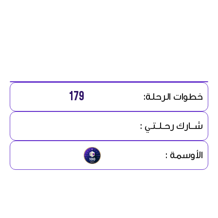
179
خطوات الرحلة:
شــارك رحـلـتـي :
الأوسمة :