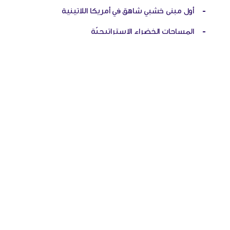
-
أول مبنى خشبي شاهق في أمريكا اللاتينية
-
المساحات الخضراء الاستراتيجيّة
-
هل الخيزران مادة بناء آمنة؟
-
التحول الأخضر لمحطة حاويات العقبة
-
مجتمع المنازل المطبوعة في تكساس
المشاريع
المسابقات