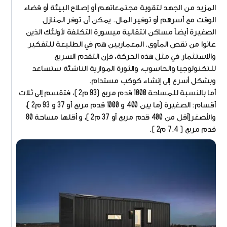
المزيد من الجهد لتقوية مجتمعاتهم أو إصلاح البيئة أو قضاء
الوقت مع أسرهم أو توفير المال. يمكن أن توفر المنازل
الصغيرة أيضاً مساكن انتقالية ميسورة التكلفة لأولئك الذين
عانوا من نقص المأوى. المعماريين هم في الطليعة للتفكير
والاستثمار في مثل هذه الحركة، فإن التقدم السريع
للتكنولوجيا والحاسوب، والثورة الموازية الناشئة ستساعد
وبشكل أسرع إلى إنشاء كوكب مستدام.
أما بالنسبة للمساحة 1000 قدم مربع (93 م2 )، فتقسم إلى ثلاث
أقسام: الصغيرة (ما بين 400 و 1000 قدم مربع أو 37 و 93 م2 )،
والأصغر(أقل من 400 قدم مربع أو 37 م2 )، و أقلها مساحة 80
قدم مربع ( 7.4 م2 ).