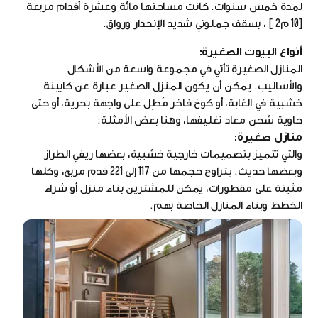
لمدة خمس سنوات. كانت مساحتها مائة وعشرة أقدام مربعة
[10 م2 ] ، بسقف جملوني شديد الإنحدار ورواق.
أنواع البيوت الصغيرة:
المنازل الصغيرة تأتي في مجموعة واسعة من الأشكال
والأساليب. يمكن أن يكون المنزل الصغير عبارة عن كابينة
خشبية في الغابة، أو كوخ فاخر مُطِل على واجهة بحرية، أو حتى
حاوية شحن معاد تغليفها، وهنا بعض الأمثلة:
منازل صغيرة:
والتي تتميز بتصميمات خارجية خشبية، بعضها ريفي الطراز
وبعضها حديث. يتراوح حجمها من 117 إلى 221 قدم مربع، وكلها
مثبتة على مقطورات، يمكن للمشترين بناء منزل أو شراء
الخطط وبناء المنازل الخاصة بهم.