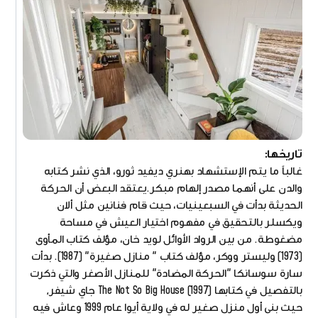
تاريخها:
غالباً ما يتم الإستشهاد بهنري ديفيد ثورو، الذي نشر كتابه
والدن على أنهما مصدر إلهام مبكر.يعتقد البعض أن الحركة
الحديثة بدأت في السبعينيات، حيث قام فنانين مثل ألان
ويكسلر بالتحقيق في مفهوم اختيار العيش في مساحة
مضغوطة. من بين الرواد الأوائل لويد خان، مؤلف كتاب المأوى
(1973) وليستر ووكر، مؤلف كتاب " منازل صغيرة" (1987). بدأت
سارة سوسانكا "الحركة المضادة" للمنازل الأصغر والتي ذكرت
بالتفصيل في كتابها The Not So Big House (1997) جاي شيفر,
حيث بنى أول منزل صغير له في ولاية أيوا عام 1999 وعاش فيه