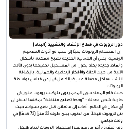
دور الروبوت في قطاع الإنشاء والتشييد (البناء)
إن استخدام الروبوتات جنبًا إلى جنب مع أدوات التصميم
الرقمية، يعني أن الجمالية الجديدة تصبح ممكنة، بأشكال
وأنماط جديدة يكاد يكون من المستحيل تحقيقها بدون الآلات
الآلية من حيث الدقة والأفكار الإبداعية والجمالية. بالإضافة
لإنشاء هياكل مذهلة مبنية بالكامل في زمن قياسي بواسطة
الروبوتات.
حيث قام المهندسون المعماريون بتركيب روبوت مناور في
حاوية شحن معدلة - "وحدة تصنيع متنقلة" يمكنها السفر إلى
أي مكان في العالم. أخذت إلى مانهاتن قبل بضع سنوات، حيث
بنى الروبوت هيكلًا من الطوب يبلغ طوله 22 مترًا (72 قدمًا) في
وقت قياسي.
وفي مشروع آخر في سويسرا استخدام الروبوت لبناء هيكل