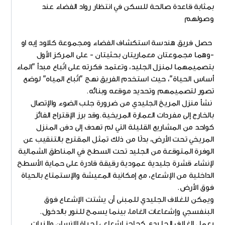
بمثابة قاعدة صالحة للسكن في انتظار رواد الفضاء عند
وصولهم
حصل فريق هندسة استكشاف الفضاء ومجموعة كلاود إيه او
-وهما مجموعتان معماريتان بحثيتان - على المركز الأول
بتصميمهما لمنزل الجليد، وتعتمد فكرته على اتّباع مبدأ "الماء
أساس الحياة"، حيث استخدم الفريق نهج "اتّباع المياه" لوضع
تصور لتصميمهم وتحديد موقعه وبنائه.
نشأ منزل المريخ الجليدي من ضرورة جلب الضوء والإتصال
بالخارج إلى مفردات العمارة المريخية.وقد برز الإقتراح الفائز
كواحد من المشاريع القليلة التي لم تهدف إلى دفن المنزل
المريخي تحت الأرض، بدلًا من ذلك تمثل المقترح بالتنقيب عن
الوفرة المتوقعة من الجليد تحت السطح في المناطق الشمالية
لإنشاء قشرة جليدية عمودية رقيقة قادرة على حماية الأسطح
الداخلية من الإشعاع، مع إمكانية المعيشة والإستمتاع بالحياة
فوق الأرض.
ويمكن للغلاف الجليدي للمبنى أن يشتت الإشعاع فوق
البنفسجي وإشعاعات الغاما، بينما يسمح للنور بالدخول.
يعمل الغلاف الجليدي كحاجز إشعاعي لحياة الإنسان والنبات