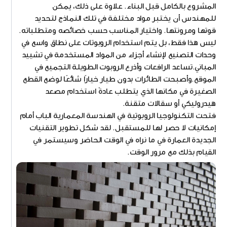
المشروع بالكامل قبل البناء. علاوة على ذلك، يمكن
للمهندس أن يختبر مواد مختلفة في تلك النماذج لتحديد
قوتها ومرونتها. واختيار المناسب حسب خصائصه ومتطلباته.
ليس هذا فقط، بل يتم استخدام الروبوتات على نطاق واسع في
وحدات التصنيع لإنشاء أجزاء من المواد المستخدمة في تشييد
المباني.تساعد الرافعات وأذرع الروبوت الطويلة التجميع في
الموقع.وأصبحت الطائرات بدون طيار خيارًا شائعًا لوضع القطع
الصغيرة في مكانها الذي يتطلب عادةً استخدام مصعد
هيدروليكي أو سقالات متقنة.
فتحت التكنولوجيا الروبوتية في الهندسة المعمارية الباب أمام
إمكانيات لا حصر لها للمستقبل. لقد شكل تطوير التقنيات
الجديدة العمارة في ما نراه في الوقت الحاضر وسيستمر في
القيام بذلك مع مرور الوقت.