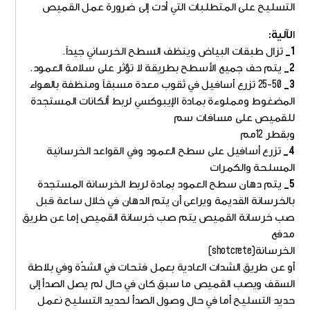
التسليح على المتطلبات التي أدت إلى ضرورة عمل القميص
ا
لآلية:
1_
تزال طبقات البياض وينظف السطح الخرساني جيداً.
2_
يتم حف جميع الأسطح بطريقة لا تؤثر على سلامة العمود.
3_
25-50 تزرع أسافيل في ثقوب معدة مسبقاً ومنظفة بالهواء
المضغوط ومملوءة بمادة الإيبوكسي لربط ألكانات المستجدة
للقميص على مسافات سم
وبقطر 12مم
4_
تزرع أسافيل على سطح العمود وفي القواعد الخرسانية
المسلحة والكمرات
5_
يتم دهان سطح العمود بمادة لربط الخرسانة المستجدة
بالخرسانة القديمة ويراعى أن يتم الدهان في خلال ساعة قبل
صب خرسانة القميص يتم صب خرسانة القميص إما عن طريق
مدفع
الخرسانة(shotcrete)
أو عن طريق الشدات العادية بعمل فتحات في الشدّة وفي بلاطة
السقف ويصب القميص ما سبق كان في حال لم يصل الصدأ إلى
حديد التسليح أما في حال وصول الصدأ لحديد التسليح نعمل