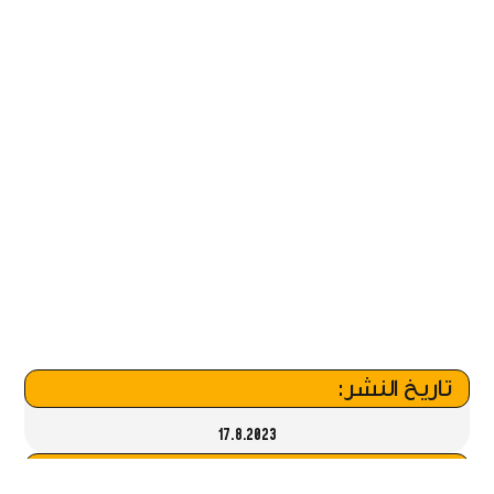
تاريخ النشر:
17.8.2023
شارك المقال :