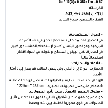
Qu * 10(3)= 0,35Ac Fcu +0,67
الخرسانة
Ac(3)Fy+0,67As(5) FY(3)
القطاع الحديدي أسياخ الحديد
- المواد المستخدمة:
في العصور القديمة كان يستخدم الحجر في بناء الأعمدة
المركّبة ومع تطور الإنسان أصبح لإستخدام الخشب دور كبير
في العمارة، لكن البيتون المسلح والفولاذ هي المواد الأكثر
استعمالاً حالياً
- الأبعاد والمجازات:
المجازات: من 2 إلى 5 أمتار. وفي بعض الحالات قد يصل إلى 6 أمتار
:الأبعاد
الإرتفاع يختلف حسب ارتفاع الطوابق لكنه يصل لإرتفاعات عالية
لأنه قادر على حمل الحمولات الكبيرة.. 22,5cm * 22,5 cm *
- سلوك العنصر الإنشائي تحت تأثير الحمولات:
كونه عمود فهو عنصر شاقولي بالتالي فالقوى الناتجة عن تأثير
الحمولات هي قوى محورية تختلف بين شد وضغط