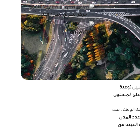
مركز البحرين التجاري العالمي
بانثيون روما
ات من قبل
نات، على الرغم
ة، والتي
سين نوعية
ن على المستوى
عضو في الإتحاد الأوروبي في ذلك الوقت. منذ
عدد المدن
د الأوروبي. تضمن هذه العينة من