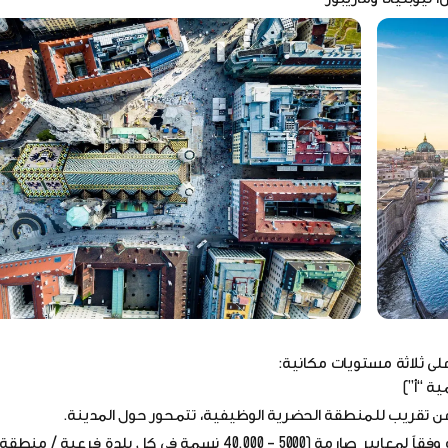
لى ثلاثة مستويات مكانية:
ة “أ”)
المدينة الفرعية (التسمية”SCD”) ، وهي تقسيم للمدينة وفقاً لمعايير صارمة (5000 – 40.000 نسمة في كل بلدة فرعية