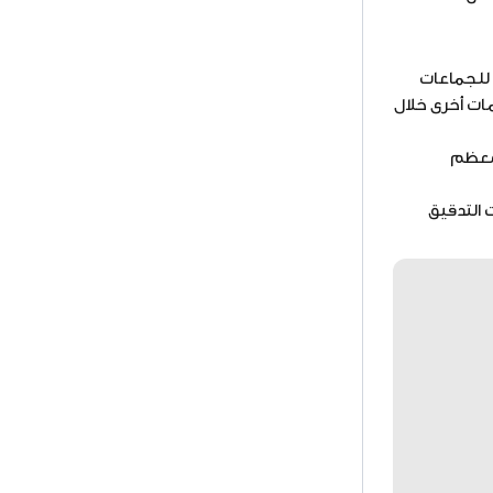
 للجماعات
 التي عقدت في باريس في بداية أبريل 2003. وقدمت مساهمات أخرى خلال
 معظم
 التدقيق