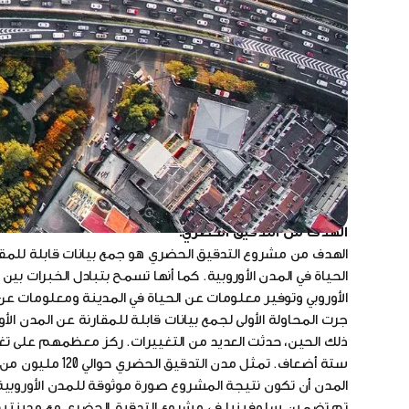
مفهوم التدقيق الحضري:
التدقيق الحضري هو مصدر راسخ للمعلومات عن المدن في أور
كل دولة وتقديمها إلى (Eurostat المكت
من المصادر المختلفة، مما يتيح المقارنة مع المدن الأخرى عب
تهدف إلى قياس وتحسين الحياة الحضرية من خلال فهم بيئاتها
الهدف من التدقيق الحضري:
الهدف من مشروع التدقيق الحضري هو جمع بيانات قابلة للمقار
الحياة في المدن الأوروبية. كما أنها تسمح بتبادل الخبرات بين
الأوروبي وتوفير معلومات عن الحياة في المدينة ومعلومات عن
ذلك الحين، حدثت العديد من التغييرات. ركز معظمهم على تغطية
المدن أن تكون نتيجة المشروع صورة موثوقة للمدن الأوروبية
تم تضمين سلوفينيا في مشروع التدقيق الحضري مع مدينتين، ل