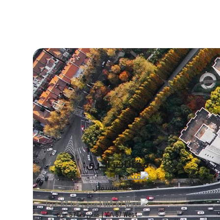
مقالات أخرى:
متحف المستقبل
VIΛ 57 West | مبنى فيا 57 غرباً