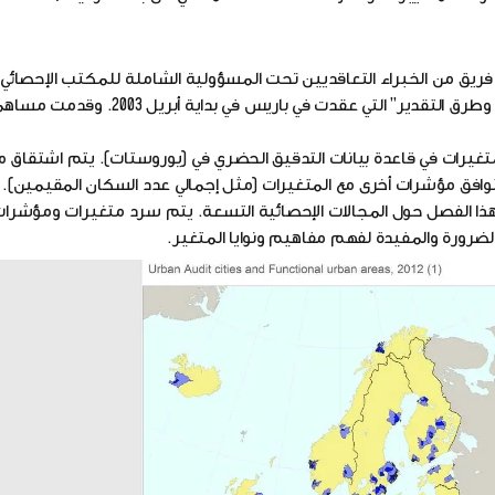
يق من الخبراء التعاقديين تحت المسؤولية الشاملة للمكتب الإحصائي
الأوروبية. تم إحراز تقدم كبير خلال ندوة “المفاهيم / التعاريف وطرق التقدير”
لمتغيرات في قاعدة بيانات التدقيق الحضري في (يوروستات). يتم اشتقاق
 تتوافق مؤشرات أخرى مع المتغيرات (مثل إجمالي عدد السكان المقيمين).
ذا الفصل حول المجالات الإحصائية التسعة. يتم سرد متغيرات ومؤشرات
ضرورة والمفيدة لفهم مفاهيم ونوايا المتغير.