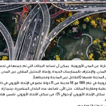
وبا. يتم جمع أرقام قابلة للمقارنة حول مجموعة متنوعة من الموضوع
ب الإحصائي للاتحاد الأوروبي). تكمن قيمة التدقيق الحضري في المنهجية المبسطة لجمع البيا
ر الحدود الوطنية. يتم تمويل التدقيق الحضري من قبل المفوضية الأوروبي
 الحضرية وتبادل الخبرات.
نة عن المدن الأوروبية. يمكن أن تساعد البيانات التي تم جمعها في تح
 المدن، والإعتراف بالممارسات الجيدة، وإعداد التحليل المقارن بين المد
 المدينة نفسها (التفاعل بين المدينة ومحيطها).
جرت المحاولة الأولى لجمع بيانات قابلة للمقارنة عن المدن الأوروبية في عام 1999 مع 58 مدينة من 15 دولة 
 ومقارنة البيانات. حتى الآن، تضاعف عدد البلدان المتضررة، بينما زاد 
ستة أضعاف. تمثل مدن التدقيق الحضري حوالي 120 مليون من سكان الإتحاد الأوروبي، أو حوالي 25٪ من سكان الاتحا
.
يوبليانا وماريبور