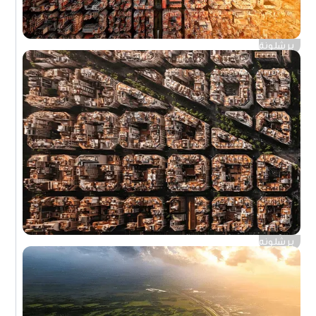
برشلونة
برشلونه