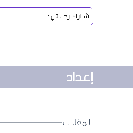
شــارك رحـلـتـي :
إعداد
المقالات