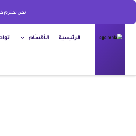
نحن نحترم خص
الرئيسية
الأقسَام
تواص