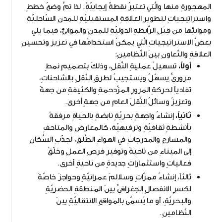
المهجورةِ منها والَّتي تعتبرُ نقطةٌ إيجابيّةٌ. لذا تمَّ وضعُ خططٍ
واستراتيجياتٍ لتطويرِ العلاقةِ المستقبليّةِ للمدنِ السّاحليّةِ
وموانئِها من قِبَلِ الرَّابطةِ الدوليّةِ للمدنِ والموانئِ، فيما يلي
بعضُ الاستراتيجياتِ الَّتي يمكنُ استخدامُها في تعزيزِ وتحسينِ
العلاقةِ والتّعاونِ بينَ النّظامينِ:
أولاً،
تسهيلُ عمليةِ النَّقلِ، وذلكَ بتصميمِ نمطٍ
مروريٍّ يسهّلُ ويستجيبُ لطرقِ النّقلِ بالشاحناتِ،
تفادياً لحركةِ المرورِ المزّدحمةِ والكثيفةِ من جهةً
وتعزيزُ وسائلُ النَّقلَ العامِ من جهةٍ أخرى.
ثانياً،
إنشاءُ واجهةٍ بحريّةٍ نابضةٍ بالحياةِ مرفقةً
بأنشطةٍ ثقافيّةٍ وترفيهيّة، كالمعارضِ والمتاحفِ
والمسارحِ والمدرجاتِ في الهواءِ الطَّلقِ، لجذّبِ السُّكانِ
إلى الميناءِ من ناحيةً وتوفيرِ فرصِ العملِ وخلّقُ
فعالياتٍ واستثماراتٍ جديدةٍ من ناحيةٍ أخرى.
ثالثاً، إنشاءُ ممرّاتٍ وسلالمَ عمرانيّةٍ وحواجزَ خاصّةَ
لكسرِ الانفصالِ الجغرافيِّ بينَ المنطقةِ الحضريّةِ
والبحريّةِ، أو ما يُسمّى بالمواقعِ الانتقاليّةِ بينَ
النّظامينِ.