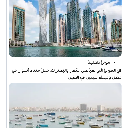
موانئٌ داخليةٌ:
هي الموانئُ الّتي تقعُ على الأنّهارِ والبحيراتِ، مثلَ ميناءِ أسوان في
مصرَ، وميناءِ جينين في الصّين.