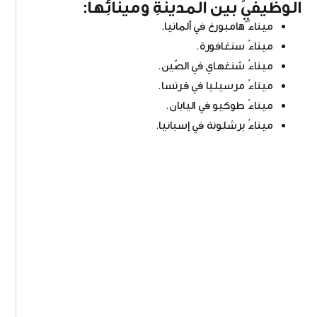
الوظيفيِّ بينَ المدينةِ ومينائِها:
ميناءُ هامبورغ في ألمانيا.
ميناءُ سنغافورة.
ميناءُ شنغهاي في الصّين.
ميناءُ مرسيليا في فرنسا.
ميناءُ طوكيو في اليابان.
ميناءُ برشلونة في إسبانيا.