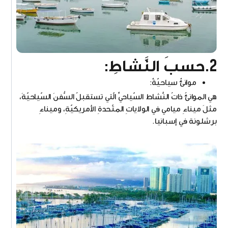
2.
حسبَ النَّشاطِ
:
موانئٌ سياحيّةٌ:
هي الموانئُ ذاتُ النَّشاط السّياحيِّ الّتي تستقبلُ السُّفنَ السّياحيّةَ،
مثلَ ميناءِ ميامي في الولاياتِ المتّحدةِ الأمريكيّةِ، وميناءِ
برشلونة في إسبانيا.