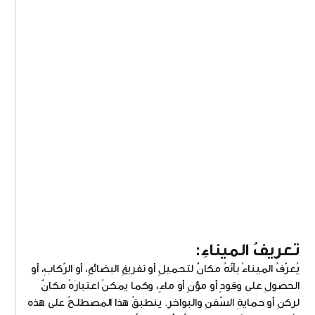
تعريفُ الميناءِ:
يُعرّفُ الميناءُ بأنّهُ مكانٌ لتحميلِ أو تفريغِ البضائعِ، أو الرّكابِ، أو
الحصولِ على وقودٍ أو مؤنٍ أو ماءٍ، وكما يمكنُ اعتبارَهُ مكانٌ
لركنِ أو حمايةِ السّفنِ والبواخرِ. ينطبقُ هذا المصطلحُ على هذه