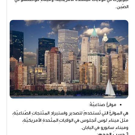
الصّين.
موانئٌ صناعيّةٌ:
هي الموانئُ التي تُستخدمُ لتصديرِ واستيرادِ المنّتجاتِ الصّناعيّةِ،
مثلَ ميناءِ لوس أنجلوس في الولاياتِ المتّحدةِ الأمريكيّةِ،
وميناءِ سابورو في اليابان.
3.
حسبَ الحجمِ
: