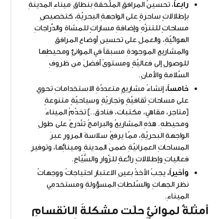
رابعاً
، تحسينُ المرافقِ الملّحقةِ بنطاقِ ميناءِ المدينةِ
بإطلالاتٍ ساحرةٍ على الواجهةِ البحريّةِ، كتخصيصِ
مساحاتٍ للتنزّهِ وإضافةِ مساراتٍ للمشاةِ والدَّراجاتِ
الهوائيّةِ، والعملِ على تحسينِ أوضاعِ المرافقِ
والمشاريعِ الموجودةِ مسبقاً في الموانئِ ومحيطِها
للوصولِ إلى فعاليّةٍ ومستوىً أفضلَ من ظروفِ
السّلامةِ والأمانِ.
خامساً،
إنشاءُ مشاريعٍ متعددّةِ الاستخداماتِ تحوِي
على مساحاتٍ ثقافيّةٍ وتجاريّةٍ وسياحيّةٍ متنوعةٍ
(متاجر، مقاهي، مكتبات، فنادق..) تخدّمُ الميناءَ
ومحيطهِ. هذهِ المشاريعُ والبرامجُ تنّدرجُ على طولِ
الواجهةِ البحريّةِ، ممّا يرفعُ سلاسةَ المرورِ عبرَ
المساحاتِ العمرانيّةِ ضمنَ المدينةِ ومينائِها، وتوفيرِ
فعالياتٍ وإطلالاتٍ رائعةٍ للزّوارِ والسُّيّاحِ.
وأخيراً،
يجبُ الأخذُ بعينِ الاعتبارِ احتياجاتُ ووجهاتُ
نظرِ الجهاتِ والسّلطاتِ المسؤولةِ ومستخدمِي
الميناءِ.
أمثلةٌ لموانئٍ حلّت مشكلةَ الانقسامِ