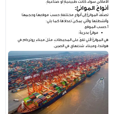
الأماكنِ سواءَ كانت طبيعيّةٍ أو صناعيّةٍ.
أنواعُ الموانئِ:
تصنّفُ الموانئُ إلى أنواعٍ مختلفةٍ حسبَ موقعِهَا وحجمِهَا
وأنشطتِهَا والّتي يمكنُ تعدادُهَا كما يلي:
1.حسب الموقع
موانئٌ بحريةٌ:
هي الموانئُ الّتي تقعُ على المحيطاتِ، مثلَ ميناءِ روتردام في
هولندا، وميناء شنغهاي في الصين.