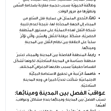
وظائفَهُ الحيويّةَ بسببِ حجمِهِ مقارنةً بضخامةِ السُّفنِ
وتطوّرِها معَ مرورِ الوقتِ.
ثالثاً،
التّحدي المتمثلُ في عمليةِ نقلِ السّلعِ من
الميناءِ إلى الجهةِ المحدّدةِ لها، نتيجةً لعدمِ تلبيةِ
شبكةِ النّقلِ لهذهِ العمليّةِ على مستوى المنّطقةِ
الحضريّةِ، مشكّلاً عرقلةً للنَّقلِ والسَّيرِ، والَّتي تؤثّرُ
سلباً على العلاقةِ بينَ نظامِ النَّقلِ بينَ المدينةِ
ومينائِها.
رابعاً
، المنطقةُ الفاصلةُ بينَ المدينةِ والميناءِ تعتبرُ
منطقةً حسّاسةً في المدينةِ السّاحليّةِ، لكونها تُشكّل
انقساماً حقيقيّاً بسببِ طابعَها الجغرافيِّ المختلفِ.
خامساً
، الرّغبةُ في تحقيقِ الاستدامةِ البيئيّةِ
الاجتماعيّةِ شكّلت تحديّاً كبيراً في وجهِ المدينةِ
السّاحليّةِ.
عواقبُ الفصلِ بين المدينةِ ومينائِها:
تسبّبَ الفصلُ بينَ المدينةِ ومينائِها بعدةِ مشاكلً وعواقبً،
أهمُّها: