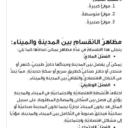
موانئٌ كبيرةٌ.
موانئٌ متوسطةٌ.
موانئٌ صغيرةٌ.
مظاهرُ الانقسامِ بينَ المدينةِ والميناءِ:
يتجلى هذا الانقسامُ في عدّةِ مظاهرٍ يمكنُ تعدادُها كما يلي:
الفصّلُ الماديُّ
:
يمكنُ أن يفصلَ بينَ المدينةِ ومينائِها حاجزٌ طبيعيٌ، كنهرٍ أو
منحدرٍ، أو حاجزٍ صناعيٍّ كطريقٍ سريعٍ أو سكةٍ حديديّةٍ. ممّا يَحدُّ
منَ التبادلِ الاقتصاديِّ والثقافيِّ بينَ المدينةِ والميناءِ.
الفصّلُ الوظيفيُّ
:
اختلافُ الأنّشطةِ الاقتصاديّةِ والاجتماعيّةِ في الميناءِ والمدينةِ
يؤدّي إلى فصلٍ بينَ السُّكانِ والمصالحِ المطلوبةِ، على سبيلِ
المثالِ قد يكونُ الميناءُ تجاريّاً بينما تكونُ المدينةُ صناعيّةً أو
سكنيّةً فيخلقُ صعوبةً في التّكاملِ بينَ الميناءِ والمدينةِ، مؤدّياً
إلى مشاكلٍ اقتصاديّةِ واجتماعيّةِ.
الفصّلُ الاجتماعيُّ
: