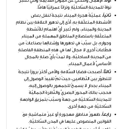
أولاً،
الإهمالُ والتّخلّي عن الموانئِ القديمةِ والّتي تعتبرُ
نواةً للمدينةِ السّاحليّةِ وتراثاً عمرانيّاً هامَّاً.
ثانياً،
عمليّةُ هجرةِ الميناءِ نتيجةً لنقلِ بعضِ
الأنشطةِ المتعلّقةِ بهِ، أدّى إلى تدهورِ العلاقةِ بينَ نظامِ
المدينةِ والميناءِ، ولم تُعير أيَّ اهتمامٍ للأنّشطةِ
المتعلّقةِ باستصلاحِ المناطقِ المهملةِ من الميناءِ
وجوارِهِ، بل سبَّبَ في تدهورِها وإشغالِها بصناعاتً من
قطّاعاتً أخرى لا مجالَ لها في هذهِ المنطقةِ الفاصلةِ
منَ المدينةِ الساحليّةِ، ولا تمتُّ بأيِّ صلةٍ بالمجالِ
الأساسيِّ لأعمالِ الميناءِ.
ثالثاً
، أصبحت قضايا السَّلامةِ والأمنِ أكثرَ بروزاً نتيجةً
للتطوّرِ بينَ النّظامينِ، حيثُ تمَّ تقييدُ الوصولِ إلى
الميناءِ بجدارٍ لا يسمحُ للجمهورِ بالوصولِ إليهِ،
فحجبَ بذلكَ المحورَ البصريَّ والنَّظرةَ الجماليّةَ
للمدينةِ السّاحليّةِ من جهةً وسبّبَ بتمزيقِ الواجهةِ
السّاحليّةِ من جهةٍ أخرى.
رابعاً
، ظهورُ مناطقٍ مهجورةٍ أو غيرُ متماشيةٍ معَ
القوانينِ المنصوصِ عليها في المدنِ السّاحليّةِ.