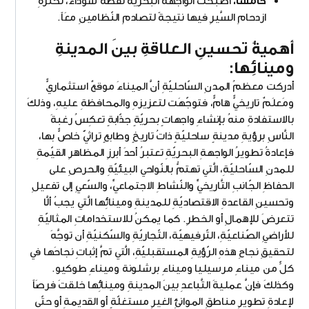
خامساً،
أصبحت الواجهةُ البحريّةُ نقطةٌ سوداءٌ، لكثرةِ
ازدحامِ السَّيرِ فيها نتيجةً لتصادمِ النّظامينِ معَاً.
أهميةُ تحسينِ العلاقةِ بينَ المدينةِ
ومينائِها:
أدركت معظمُ المدنِ السّاحليّةِ أنَّ الميناءَ موقعٌ استثماريٌّ
ومَعلَمٌ تاريخيٌّ هامٌّ، فتوجّهَت لتعزيزهِ والمحافظةِ عليهِ، وذلكَ
بالاستفادةِ منهُ بإنشاءِ واجهاتٍ بحريّةٍ جذّابةٍ تعكِسُ رغبةَ
النَّاسِ برؤيةِ مدينةٍ ساحليّةٍ ذاتُ تاريخٍ وطابعٍ تراثيًّ خاصٌّ بها،
فإعادةُ تطويرُ الواجهةِ البحريّةِ تعتبرُ أحدَ أبرزِ المظاهرِ القيّمةِ
للمدنِ السّاحليّةِ، الَّتي تهتمُّ بالنّواحي البيئيّةِ والحرصِ على
الحفاظِ الجّانبِ التَّاريخيِّ والنّشاطِ الاجتماعيِّ، والسّعيِ إلى تفعيلِ
وتحسينِ القاعدةِ الاقتصاديّةِ للمدينةِ ومينائِها الَّتي يجبُ ألَّا
تتعرضَ للإهمالِ أو الخطرِ. كما يمكنُ للاستخداماتِ المثاليّةِ
للأراضيِ الصّناعيّةِ، التّرفيهيّة، التّجاريّةِ والسّكنيّةِ أن توجَّهَ
لتحقيقِ نجاحِ هذهِ الرّؤيةِ المستقبليّةِ، الَّتي تمَّ إثباتِ نجاحَها في
كلٍّ من ميناءِ مرسيليا وميناءِ برشلونة وميناءِ طوكيو.
وكذلكَ فإنَّ عمليةَ التَّباعدِ بينَ المدينةِ ومينائِها خلقتَ فرصَاً
لإعادةِ تطويرِ مناطقِ الموانئِ الغيرِ مستغلّةٍ أو القديمةِ أو حتّى