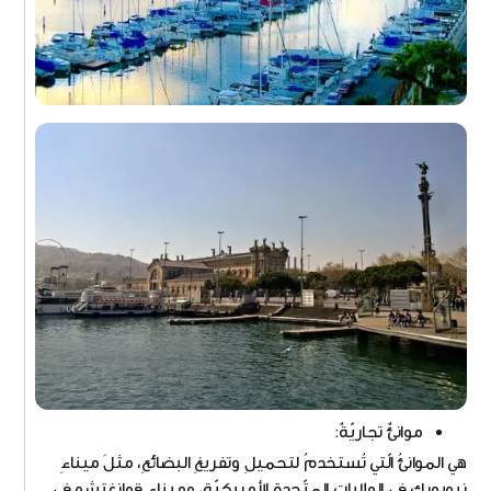
موانئٌ تجاريّةٌ:
هي الموانئُ الّتي تُستخدمُ لتحميلِ وتفريغِ البضائعِ، مثلَ ميناءِ
نيويورك في الولايات المتّحدة الأمريكيّة، وميناءِ قوانغتشو في