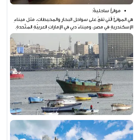
موانئٌ ساحليةٌ:
هي الموانئُ الّتي تقعُ على سواحلِ البحارِ والمحيطاتِ، مثل ميناءِ
الإسكندريةِ في مصر، وميناءَ دبي في الإماراتِ العربيّةِ المتَّحدةِ.