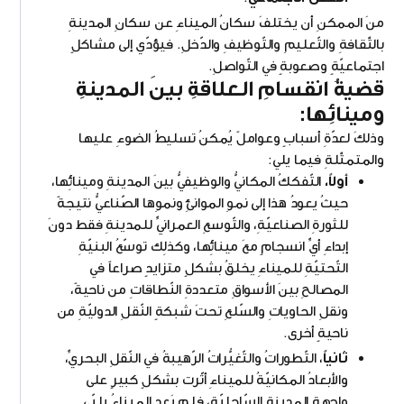
منَ الممكنِ أن يختلفَ سكانُ الميناءِ عن سكانِ المدينةِ
بالثّقافةِ والتّعليمِ والتّوظيفِ والدّخلِ. فيؤدّي إلى مشاكلٍ
اجتماعيّةٍ وصعوبةٍ في التّواصلِ.
قضيةُ انقسامِ العلاقةِ بينَ المدينةِ
ومينائِها:
وذلكَ لعدّةِ أسبابٍ وعواملً يُمكنُ تسليطُ الضوءِ عليها
والمتمثّلةِ فيما يلي:
أولاً،
التّفككُ المكانيُّ والوظيفيُّ بينَ المدينةِ ومينائِها،
حيثُ يعودُ هذا إلى نموِ الموانئِ ونموِها الصّناعيُّ نتيجةً
للثورةِ الصناعيّةِ، والتّوسعِ العمرانيِّ للمدينةِ فقط دونَ
إبداءِ أيِّ انسجامٍ معَ مينائِها، وكذلِك توسّعُ البنيّةِ
التّحتيّةِ للميناءِ يخلقُ بشكلٍ متزايدٍ صراعاً في
المصالحِ بينَ الأسواقِ متعددةِ النّطاقاتِ من ناحيةً،
ونقلِ الحاوياتِ والسّلعِ تحتَ شبكةٍ النّقلِ الدوليّةِ من
ناحيةٍ أخرى.
ثانياً
، التّطوراتُ والتّغيُّراتُ الرّهيبةُ في النّقلِ البحريِّ،
والأبعادُ المكانيّةُ للميناءِ أثّرت بشكلٍ كبيرٍ على
واجهةِ المدينةِ السّاحليّةِ، فلم يَعد الميناءُ يلبّي