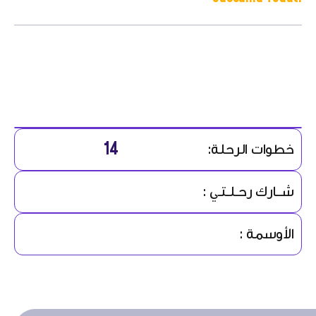
14
خطوات الرحلة:
شــارك رحـلـتـي :
الأوسمة :