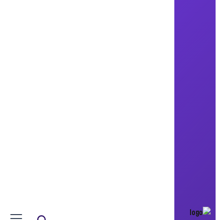
ادريس قطني, محمد امين, سعد القباج
جامعة تارودانت
Taroudant University
كلية تارودانت مبنى يحمل رؤية
للمستقبل
المغرب, تارودانت