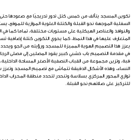
تكوين المسجد يتألف من خمس كتل تدور تدريجيًا مع صعودها حتى ن
السفلية الموجهة نحو القبلة والكتلة العلوية الموازية للموقع، ي
والنوافذ والعناصر الهيكلية على مستويات مختلفة، تماما كما في 
المتعارف عليها في هذا النمط، كما يحوي التكوين كتلة إضافية تساه
يعزز هذا التصميم الهوية المميزة للمسجد ورؤيته من الجو ويحدد 
في مقدمة التصميم باب خشبي كبير يقود المصلين إلى مصلى الر
قبة، وتزين مجموعة من القباب النصفية الأصغر المساحة الداخلية
النساء، وهذه الأشكال الدقيقة تتماشى مع تصميم المسجد وتعزز 
توازي المحور المركزي بسلاسة وتنحدر لتحدد منطقة المحراب الداخلي
للتركيز على صلاتهم نحو القبلة.