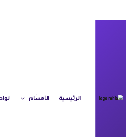
Babnimnim Design Studio
جامع لانسيت المملوكي
في الكويت
الرئيسية
الأقسَام
تواص
The Mamluki Lancet Mosque
in Kuwait
مبنى حديث مستوحى من العمارة