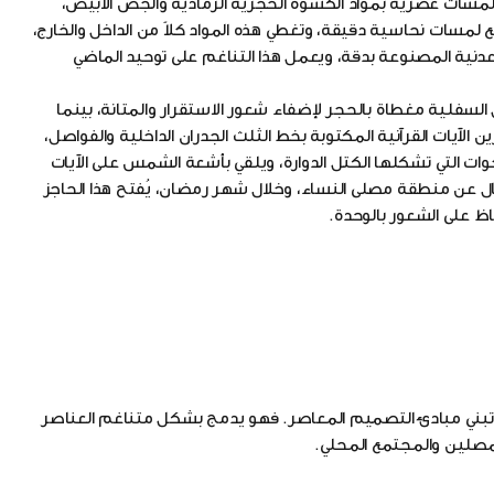
مسات عصرية بمواد الكسوة الحجرية الرمادية والجص الأبيض،
 لمسات نحاسية دقيقة، وتغطي هذه المواد كلاً من الداخل والخارج،
معدنية المصنوعة بدقة، ويعمل هذا التناغم على توحيد الماضي
السفلية مغطاة بالحجر لإضفاء شعور الاستقرار والمتانة، بينما
ن الآيات القرآنية المكتوبة بخط الثلث الجدران الداخلية والفواصل،
وات التي تشكلها الكتل الدوارة، ويلقي بأشعة الشمس على الآيات
ال عن منطقة مصلى النساء، وخلال شهر رمضان، يُفتح هذا الحاجز
ظ على الشعور بالوحدة.
ع تبني مبادئ التصميم المعاصر. فهو يدمج بشكل متناغم العناصر
للمصلين والمجتمع المحلي.