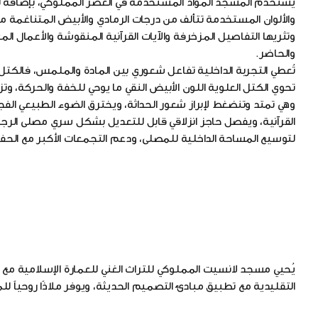
يستخدم المسجد المواد المستخدمة في العصر المملوكي، بإضافة ل
والألوان المستخدمة تتألف من درجات الرمادي والأبيض المتناغمة مع
وتثريها التفاصيل المزخرفة والآيات القرآنية المنقوشة والأعمال ال
والحاضر.
تُعطي التجربة الداخلية تفاعل شعوري بين المادة والملمس، فالكتل 
تحوي الكتل العلوية اللون الأبيض النقي ما يوحي للخفة والحركة، وتزي
وهي تمتد وتنضغط لإبراز شعور الحداثة، ويخترق الضوء الطبيعي الفج
القرآنية، ويفصل حاجز انزلاقي قابل للتعديل بشكل سري مصلى الرج
لتوسيع المساحة الداخلية للمصلى، ودعم التجمعات الأكبر مع الحفا
يُحيي مسجد لانسيت المملوكي للتراث الغني للعمارة الإسلامية م
التقليدية مع تطبيق مبادئ التصميم الحديثة، ويوفر ملاذًا روحياً 