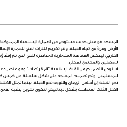
المسجد هو مبنى حديث مستوحى من العمارة الإسلامية المملوكية ال
الأرض ومرةً مع اتجاه القبلة، وهو تكريم للتراث الغني للعمارة ا
الخارجي ليعكس الهندسة المعمارية المعاصرة للحي الذي تم إنشاؤه حديث
للمصلين والمجتمع المحلي.
استوحي التصميم من القبة الإسلامية "المقرنصات" وهو عنصر معمار
للمسلمين، وتم تصميم المسجد على شكل سلسلة من خمس كتل تم
نحو القبلة إلى أساس الإيمان والتوجه نحو القبلة، بينما تمثل الك
الكتل الثلاث المتداخلة بشكل ديناميكي لتكون تكوين يشبه القم