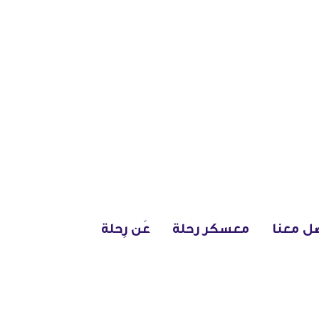
ل معنا
معسكر رحلة
عَن رِحلة