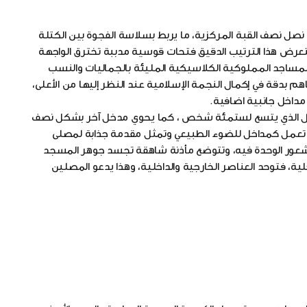
صل نصف القبة المركزية، ما يربط بسلاسة الفجوة بين الكتلة
ستعرض هذا الترتيب الدقيق فتحات قوسية مدببة تخترق الواجهة
المساجد المملوكية الكلاسيكية المليئة بالجماليات والنسب
م بدقة في إكمال النجمة الإسلامية عند النظر إليها من الأعلى،
مداخل جانبية اضافية.
جال الذي يتسع لستمئة شخص ، كما يحوي مدخل آخر بشكل نصف
، تعمل كمداخل للضوء الطبيعي وتمثل مقدمة جذابة لمصلى
شعور الوحدة فيه، وتتوضع مأذنة شاهقة تجسد جوهر المسجد
ة، فتوحد العناصر الخارجية والداخلية، وهذا يدعو المصلين