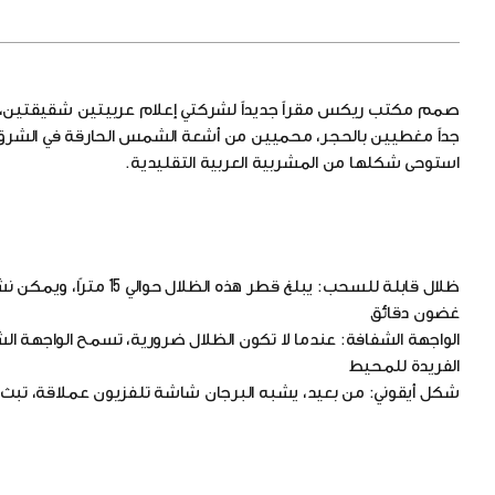
صمم مكتب ريكس مقراً جديداً لشركتي إعلام عربيتين شقيقتين، مس
جداً مغطيين بالحجر، محميين من أشعة الشمس الحارقة في الشرق 
استوحى شكلها من المشربية العربية التقليدية.
ظلال قابلة للسحب: يبلغ ق
غضون دقائق
الواجهة الشفافة: عندما لا تكون الظلال ضرورية، تسمح الواجهة ال
الفريدة للمحيط
شكل أيقوني: من بعيد، يشبه البرجان شاشة تلفزيون عملاقة، تبث 