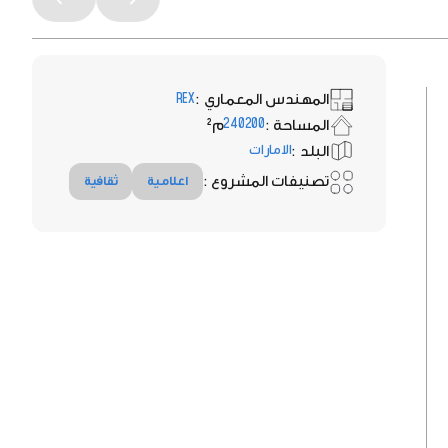
المهندس المعماري :
REX
المساحة :
م²
240200
البلد :
الامارات
تصنيفات المشروع :
اعلامية
ثقافية