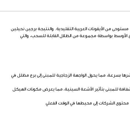
توحى من الأيقونات العربية التقليدية. والنتيجة برجين نحيلين
الأوسط بواسطة مجموعة من الظلال القابلة للسحب، والتي
طر هذه الظلال حوالي 15 مترًا، ويمكن نشرها بسرعة، مما يحول الواجهة الزجاجية للمبنى إلى برج مظلل في
شفافة للمبنى بتأثير الأشعة السينية، مما يعرض مكونات الهيكل
محتوى الشركات إلى محيطها في الوقت الفعلي