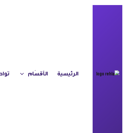
REX
الرئيسية
الأقسَام
تواص
برجا اعلام بواجهة قابلة
للسحب
Media Towers with
Retractable Facade
مزيج من التراث والحداثة