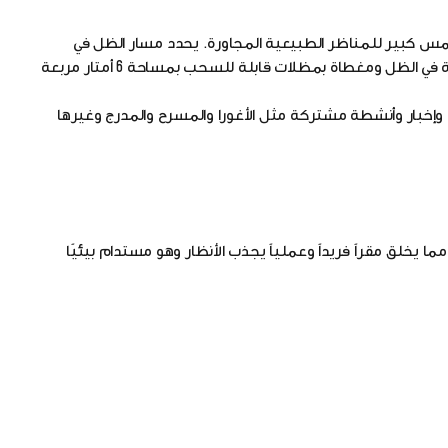
مس كبير للمناظر الطبيعية المجاورة. يحدد مسار الظل في
الانقلاب الصيفي حدود الفناءات القابلة للسكن، والتي تكون مكشوفة في الظل ومغطاة بمظلات قابلة للسحب بمساحة 6 أمتار مربعة
خبار وأنشطة مشتركة مثل الأغورا والمسرح والمدرج وغيرها
ما يخلق مقراً فريداً وعملياً يجذب الأنظار وهو مستدام بيئيًا