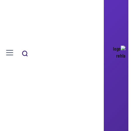
مكتب أوبنهايم للهندسة المعمارية
ملعب الغولف في العقبة
Ayla Golfclub
صمم الملعب ليجسد جمال الصحراء
الأردنية
الأردن - العقبة