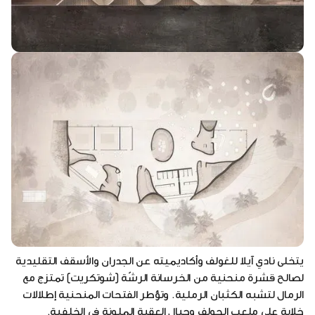
يتخلى نادي آيلا للغولف وأكاديميته عن الجدران والأسقف التقليدية
لصالح قشرة منحنية من الخرسانة الرشّة (شوتكريت) تمتزج مع
الرمال لتشبه الكثبان الرملية. وتؤطر الفتحات المنحنية إطلالات
خلابة على ملعب الجولف وجبال العقبة الملونة في الخلفية.