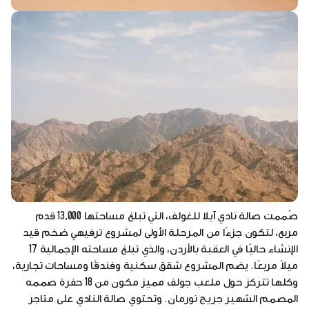
صُممت صالة نادي آيلا للغولف، التي تبلغ مساحتها 13,000 قدم
مربع، لتكون جزءًا من المرحلة الأولى لمشروع ترفيهي ضخم قيد
الإنشاء حاليًا في العقبة بالأردن، والذي تبلغ مساحته الإجمالية 17
ميلاً مربعًا. يضم المشروع شقق سكنية وفندقًا ومساحات تجارية،
وكلها تتركز حول ملعب جولف مميز مكون من 18 حفرة صممه
المصمم الشهير جريج نورمان. وتحتوي صالة النادي على متاجر