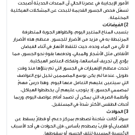
الأمور الإيجابية في عصرنا الحالي أن المعدات الحديثة أصبحت
تسهّل فحص الجسور القديمة للبحث عن المشكلات الهيكلية
المحتملة.
2) الفيضانات
يتسبب المناخ المتغير اليوم، والظواهر الجوية المتطرفة
المرتبطة به في مزيد من الأضرار للجسور. معظم هذه الأضرار
لا تأتي من الماء وحده، حيث تلتقط الأنهار في أثناء الفيضان
الأنقاض مثل الأشجار والمباني، وتدفعها بقوةٍ نحو الجسور، مما
يؤدي إلى تجريف أساساتها، وتفكك العناصر الهيكلية.
تحدث معظم الإنهيارات في الجسور التي تم بناؤها منذ وقتٍ
طويلٍ، عندما لم يكن بوسع المصممين تخيل نوع العواصف
التي سيتعين عليهم التعامل معها اليوم. وهذا درسٌ مهمٌ
لمصممي الجسور، إذ يتوجب عليهم أن يخططوا الهياكل،
وأنظمة الصرف التي يمكن أن تصمد أمام عواصف اليوم، وربما
أحداث الطقس الأكثر شدةً في المستقبل.
3) الحوادث
سواءً أكانت شاحنةً تصطدم بمركز دعمٍ، أو قطارٌ يسقط عن
القضبان،أو قاربٌ يصطدم بأساسٍ، فإن الحوادث هي أحد الأسباب
الرئيسية المسببة لتلف الجسور أو سقوطها.