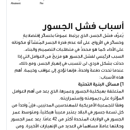
أسباب فشل الجسور
يُعرَّف فشل الجسر، الذي يرتبط عمومًا بخسائر إقتصاديةٍ
وخسائر في الأرواح، على أنه عدم قدرة الجسر المُنشأ أو مكوناته
على الأداء كما هو محددٌ في متطلبات التصميم والبناء.
السبب الرئيسي لفشل الجسور هو مزيجٌ من العوامل التي إذا
حدثت بشكلٍ فردي، لن تتسبب في إنهيار الجسر، ومع ذلك،
عندما تحدث دفعةً واحدةً، فإنها تؤدي إلى عواقب وخيمة. أهم
هذه الأسباب:
1) مسائل البنية التحتية
المتعلقة بهيكلية الجسور وعمرها، الذي يعد من أهم العوامل
المؤثرة على ديمومته وإستمراريته.
وفقًا للجمعية الأمريكية للمهندسين المدنيين، فإنّ واحداً من
كل تسعة جسورٍ في البلاد يعتبر معيباً هيكلياً، ومتوسط عمر
الجسور في الولايات المتحدة أكثر من 42 عامًا. يعد عمر الجسور
وحالتها عاملاً مساهماً في العديد من الإنهيارات الأخيرة. ومن