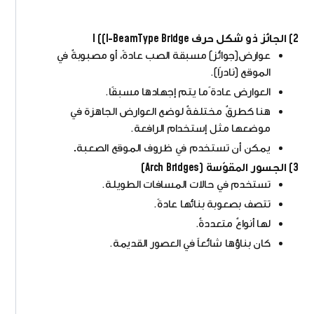
2) الجائز ذو شكل حرف I ((I-BeamType Bridge
عوارض(جوائز) مسبقة الصب عادةً، أو مصبوبةٌ في
الموقع (نادرًا).
العوارض عادة ًما يتم إجهادها مسبقًا.
هنا كطرقٌ مختلفةٌ لوضع العوارض الجاهزة في
موضعها مثل إستخدام الرافعة.
يمكن أن تستخدم في ظروف الموقع الصعبة
.
3) الجسور المقوّسة (Arch Bridges)
تستخدم في حالات المسافات الطويلة.
تتصف بصعوبة بنائها عادةً.
لها أنواعٌ متعددةٌ.
كان بناؤها شائعاً في العصور القديمة.