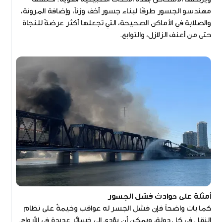
مهندسو الجسور طرقًا لبناء جسور أخف وزناً، وإضافة المرونة،
والصلابة في الأماكن الصحيحة، التي تجعلها أكثر عرضةً للنجاة
حتى من أعنف الزلازل، والتوابع.
أ
مثلة على حوادث فشل الجسور
كما بات واضحاً فإن فشل الجسر له عواقب وخيمةٌ على نظام
النقل في كل دولة، ويمكن أن يؤدي إلى خسائر عديدةٍ في الأرواح.