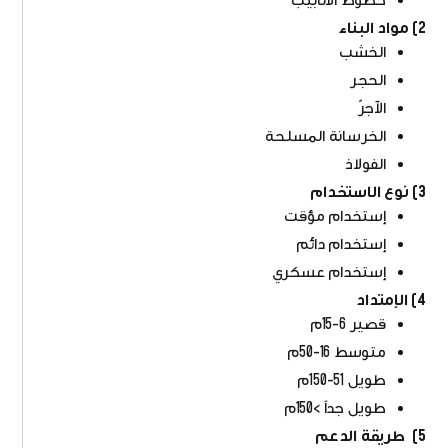
2) مواد البناء
الخشب
الحجر
الآجرّ
الخرسانة المسلحة
الفولاذ
3) نوع الاستخدام
إستخدام مؤقت
إستخدام دائم
إستخدام عسكري
4) الإمتداد
قصير 6-15م
متوسط 16-50م
طويل 51-150م
طويل جداً >150م
5) طريقة الدعم