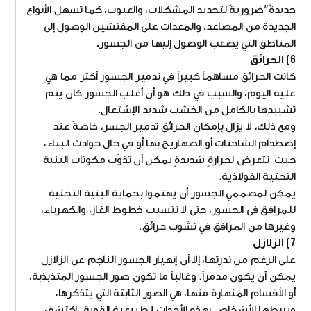
جديدةً"ضروريةً لتحديد المشكلات، والعيوب، كما تسهل الأنواع
الجديدة من المصاعد، والمعدات على المفتشين الوصول إلى
المناطق التي يصعب الوصول إليها من الجسور
.
6) الحرائق
كانت الحرائق مساهماً كبيراً في تدمير الجسور أكثر مما هي
عليه اليوم، والسبب في ذلك هو أن أغلب الجسور كان يتم
تشييدها بالكامل من الخشب شديد الإشتعال.
ومع ذلك، لا يزال بإمكان الحرائق تدمير الجسر، خاصةً عند
إصطدام الشاحنات أو الصهاريج بها أو في حال حوادث البناء،
حيث تتعرض لحرارةٍ شديدةٍ يمكن أن تذوّب مكونات البنية
التحتية الفولاذية.
يمكن لمصممي الجسور أن يهتموا بحماية البنية التحتية
للمرافق في الجسور، حتى لا تتسبب خطوط الغاز، والكهرباء،
وغيرها من المرافق في نشوب حرائق.
7) الزلازل
على الرغم من ندرتها، إلا أن إنهيار الجسور الناجم عن الزلازل
يمكن أن يكون مدمراً. وغالباً ما تكون صور الجسور المتذبذبة،
أو الأقسام المنهارة منها، هي الصور الثابتة التي يتذكرها،
ويربطها الأشخاص بهذه الأحداث الطبيعية القوية. اكتشف