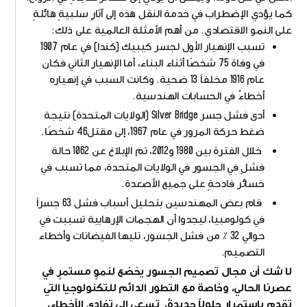
كما يؤدي الإضطراب في خدمة النقل هذه إلى آثارٍ سلبيةٍ هائلةٍ
على النمو الاقتصادي. من أهم الأمثلة العالمية على ذلك:
تسبب الإنهيار الأول لجسر كيبيك (كندا) في عام 1907
في وفاة 75 شخصًا أثناء البناء، أما الإنهيار الثاني فكان
عام 1916 مخلفاً 13 ضحية. وكانت السبب في إنهياره
أخطاءٌ في الحسابات الهندسية.
أدى فشل جسر Silver Bridge (الولايات المتحدة) نتيجة
ضغط حركة المرور في عام 1967، إلى مقتل46 شخصًا.
خلال الفترة بين 1980 و2012، تم الإبلاغ عن 1062 حالة
فشلٍ في الجسور في الولايات المتحدة، مما تسبب في
خسائر فادحةٍ على جميع الأصعدة.
قام بعض المهندسين بتحليل أسباب فشل 63 جسراً
في كولومبيا، ليجدوا أن الهجمات الإرهابية تسببت في
حوالي 32 ٪ من فشل الجسور، تليها الفيضانات وأخطاء
التصميم.
لا شك أن مجال تصميم الجسور يخضع لنموٍ مستمرٍ في
عصرنا الحالي، وخاصة مع التطور الدائم للتكنولوجيا التي
تقدم بإستمرار حلولاً جديدةً، تسعى إلى تفادي الأخطاء،