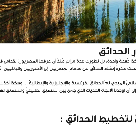
ِ الحدائق
كذا دُفعةً واحدةً، بل تطورت عدةَ مراتٍ مُنذُ أن عرفها المصريونَ القدامى ف
رةُ إنشاءِ الحدائقِ من قدماءِ المصريين إلى الأشوريين والبابليين، ثمّ
لاميّ المبدعِ، ثمَّ الحدائقُ الفرنسيةُ والإنجليزيةُ والإيطاليةُ ... وهكذا أخذتِ 
 أن اوجدنا الاتجاهَ الحديثَ الذي جمعَ بين التنسيقِ الطبيعيّ والتنسيقِ ال
 لتخطيطِ الحدائقِ
: