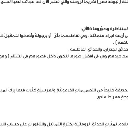
ك ( نبوخذ نصر ) تكريماً لزوجته والتي تُعتبرُ الأن أحدَ عجائبِ الدنيا السبع.
متناظرة وطوّروها كالآتي:
ى سجاجيدهم وهي في أفضلِ صُورِها لتكونَ داخلَ قصورهم في الشتاءِ ( وهو
 الحديقةُ خليطٌ من التصميماتِ الفرعونيّةِ والفارسيّةِ كثُرت فيها بِركُ الم
زوجةِ مهراجا هندى .
بلاده. تميّزتِ الحدائقُ الرومانيّة بكثرةِ التماثيلِ والنّافوراتِ على حسابِ الن