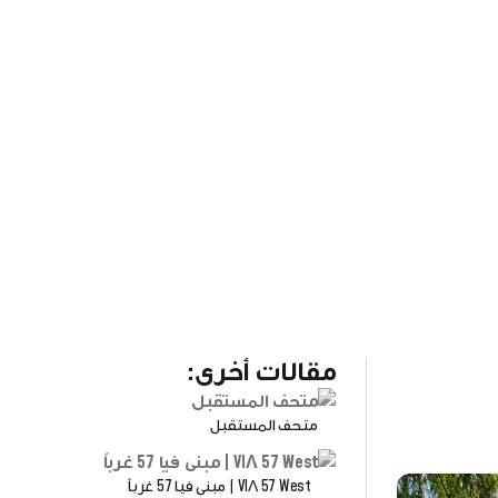
مقالات أخرى:
متحف المستقبل
VIΛ 57 West | مبنى فيا 57 غرباً