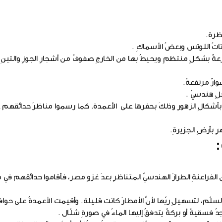
ُوزعةٌ بشكلٍ منتظمٍ ويحيطُ بها من الخارجِ صفوفٌ من أشجارِ الجوزِ والتينِ، 
معابدِ بأشكالِ الزهورِ وذلكَ بحفرها على الأعمدة. كما رسموا مناظرَ حدائقهم 
ِ بأرضِ الجزيرةِ.
الفراعنةِ الطرازَ الهندسيّ المتناظرِ بعدَ غزوِ مصر، فأقاموا حدائقهم في
ّم، لتسهيلِ ريّها لأنَّ الأمطارَ كانت قليلة. وأقيمت الأعمدةُ على حوافه
فسقيةٌ أو بركةٌ يتدفقُ إليها الماءُ في صورةِ شلّال .