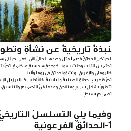
نبذةٌ تاريخيةٌ عن نشأةِ وتطور
لم تكنِ الحدائقُ قديماً مثلَ وضعها الحاليّ الآن، فهي لم تأتي ه
تحتمس الثالث وحتشبسوت كوحدةٍ هندسيةٍ منظمةٍ. ثمَّ انتقلت فك
فالرومانِ والإغريقِ. وأنشؤوا حدائقَ في روما وأثينا .
ثمَّ ظهرتِ الحدائقُ الصينيةُ واليابانيةُ، فالأندلسيةُ بالبرازيلِ الإس
تتطورُ بشكلٍ سريعٍ ومتلاحقٍ ومعها فنُ التصميمِ والتنسيقِ، إلى
تصميمٍ بسيطٍ .
وفيما يلي التسلسلُ التاريخيّ
1-
الحدائقُ الفرعونية