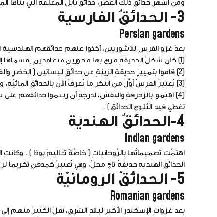
ومن أشهرِ حدائقِ ذلكَ العصر، حدائقُ بابلَ المعلقة التي بناها المل
3-
الحدائقُ الفارسية
Persian gardens
بعدَ غزو الفرسِ للأشوريين، أخذوا عنهم حدائقهم الهندسية ال
(1) كان شكلُ الحديقةِ مربع بها محورينِ متعامدينِ يَقسماها إلى أربعةِ اجزاءٍ متماثلةٍ، وفي تقاطعِهما بئرٌ أو برجولةٌ وأضافوا التماثيلَ كعنصرِ تجميل.
(2) قاموا بتمييزِ حديقةِ الزينةِ عن حدائقِ البساتين ( الخضرِ والفاكهةِ ) .
(3) يُعتبرُ الفرسُ أوَّلَ من ابتكر ما يُعرفُ الآن بالحدائقِ المائيّةِ، وحدائقِ الجدرانِ، والحدائقِ الغاطسة .
(4) اهتموا بالزخرفةِ والنقشِ، لدرجةِ أن رسموا حدائقهم عل
تغطي فيه الثلوج الحدائق ) .
4-
الحدائقُ الهندية
Indian gardens
اهتمّت تصميماتُها بالرّوحانياتِ ( خاصّةً تعاليمَ بوذا ) . وكانتِ
الحدائقِ الهنديةِ حديقةُ تاج محلّ، وهي تُعتبرُ كمدفنٍ تكريماً ل
5-
الحدائقُ الرومانيّة
Romanian gardens
بعد غزواتِ الإسكندرِ الأكبرِ لبلادِ الشرقِ، نَقلَ الكثيرَ منهم إلى 