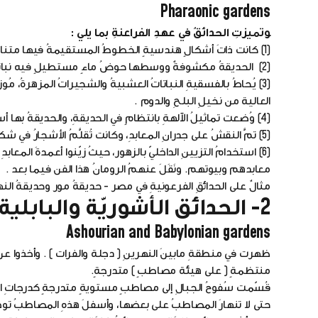
Pharaonic gardens
وتميزتِ الحدائقُ في عهدِ الفراعنةِ بما يلي :
(1) كانت ذاتَ أشكالٍ هندسيةٍ الخطوطُ المستقيمةُ فيها متناظرة.
(2) الحديقةُ مكشوفةٌ ووسطها حوضُ ماءٍ مستطيلٍ فيه نباتاتُ اللوتس وبعضُ الأسماكِ .
(3) يُحاطُ بالفسقيةِ النباتاتُ العشبيةُ والشجيراتُ المزهرةُ، م
العالية من نخيلِ البلحِ والدوم .
(4) وُضعت تماثيلُ الآلهةِ بانتظامٍ في الحديقةِ، والحديقةُ بها أسوارٌ مرتفعةٌ.
(5) تمَّ النقشُ على جدرانِ المعابدِ، وكانت تُقلَّمُ الأشجارُ في شكلٍ هندسيّ .
(6) استخدامُ التزيينِ الداخليّ بالزهور، حيثُ زيّنوا أعمدةَ ال
معابدهم وبيوتهم. ونَقَلَ عنهمُ الرومانُ هذا الفن فيما بعد .
مثالٌ على الحدائقِ الفرعونيةِ في مصر - حديقةُ مور وحديقةُ النهر
2- الحدائق الأشوريّة والبابلية:
Ashourian and Babylonian gardens
ظهرت في منطقةِ مابينَ النهرينِ ( دجلة والفرات ) . وأخذوا عن 
منتظمةٍ ( على هيئة مصاطبٍ ) متدرجةٍ.
قُسّمت سُفوحُ الجبالِ إلى مصاطبٍ مستويةٍ متدرجةٍ كدرجاتِ السل
حتى لا تنهارَ المصاطبُ على بعضها، وأسفلَ هذهِ المصاطبُ توجدُ 