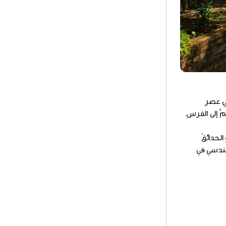
ي عصرِ
َ إلى الفرسِ
الحدائقُ
هندسيِ في