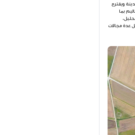
دينة ويقترح
ليم بما
حليل،
مل عدة مجالات