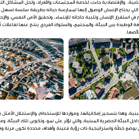
تماعية، والإقتصادية جاءت لخدمة المجتمعات والأفراد، ولحل المشاكل ا
 التي يحتاج الإنسان الوصول إليها لممارسة حياته بطريقة سلسة تسهل
ي استقرار الإنسان وتلبية حاجاته للإنتماء، وتحقيق الأمن النفسي، والإجت
لعِلاقة الوطيدة بين البيئة، والمجتمع، والسلوك الفردي ينتج عنها تفاعلات ت
ائصها.
ة، وهذا بتسخير إمكانياتها، ومواردها للإستخدام، والإستغلال الأمثل 
خل البيئة الحضرية المبنية، والتي تؤثر على نمو، وتكوين تلك البيئة، و
 بوضع خِطَّة واستراتيجية ذات رؤية معينة وأهداف محددة تكون مرنة وقا