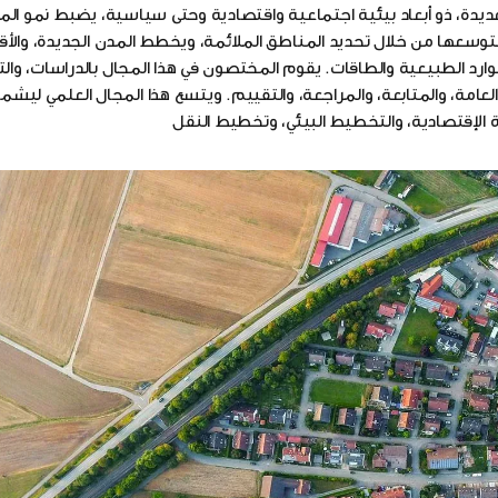
دة، ذو أبعاد بيئية اجتماعية واقتصادية وحتى سياسية، يضبط نمو الم
وسعها من خلال تحديد المناطق الملائمة، ويخطط المدن الجديدة، والأقا
رد الطبيعية والطاقات. يقوم المختصون في هذا المجال بالدراسات، والت
لعامة، والمتابعة، والمراجعة، والتقييم. ويتسع هذا المجال العلمي ليش
 الإقتصادية، والتخطيط البيئي، وتخطيط النقل