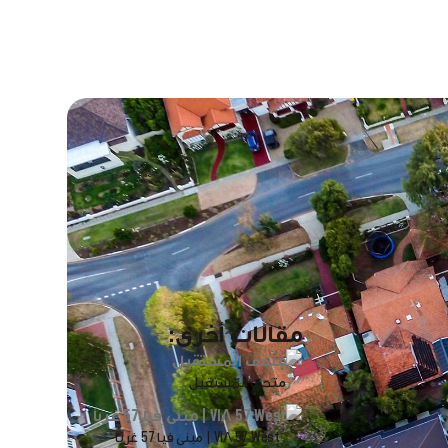
مقالات أخرى:
متحف المستقبل
VIΛ 57 West | مبنى فيا 57 غرباً