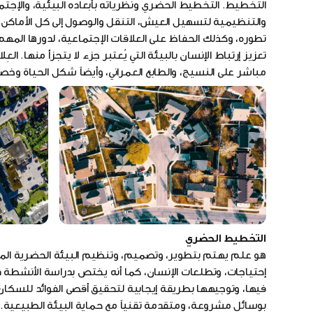
التخطيط. التخطيط الحضري ونظرياته بأبعاده البيئية، والإج
والتنظيمية لتسهيل العيش، التنقل والوصول إلى كل الأماكن
تطوره، وكذلك الحفاظ على العلاقات الإجتماعية، لدورها المهم ف
تعزيز إرتباط الإنسان بالبيئة التي يُعتبر جزء لا يتجزأ منها. ا
مباشر على النسيج، والطابع العمراني، وأيضاً شكل الحياة وخص
التخطيط الحضري
هو علم يهتم بتطوير، وتصميم، وتنظيم البيئة الحضرية المبني
إحتياجات، وتطلعات الإنسان، كما أنه يختص بدراسة الأنشطة دا
فيها، وتوجيهها بطريقة إيجابية لتحقيق أقصى الفوائد للسكان
بوسائل مشروعة، ومتقدمة تقنياً مع حماية البيئة الطبيعية.