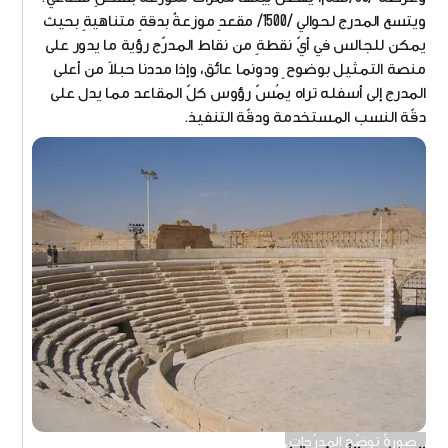
ويتسع المدرج لحوالي /1500/ مقعدٍ موزعةٌ بدقةٍ متناهيةٍ بحيث
يمكن للجالس في أيّ نقطةٍ من نقاط المدرّج رؤية ما يدور على
منصة التمثيل بوضوح ٍ ودونما عائق، وإذا مددنا حبلاً من أعلى
المدرج إلى أسفله تراه يمُسّ رؤوس كلّ المقاعد مما يدل على
دقّة النسب المستخدمة ودقّة التنفيذ.
صورةٌ توضّح المدرّجات.