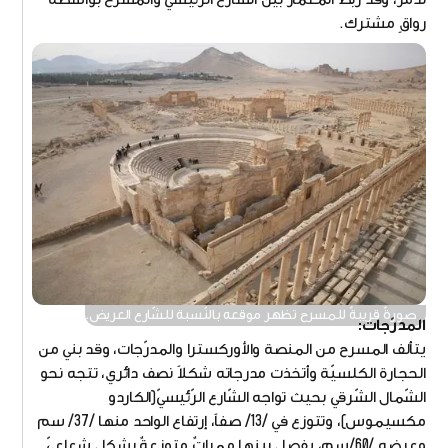
رواقٍ مشترك.
صورةٌ قريبةٌ للمسرح تظهر موقعه بالنّسبة للشّارع العريض.
المدرّجات:
يتألف المسرح من المنصة والأوركسترا والمدرّجات، وقد بني من
الحجارة الكلسيّة وأتخذت مدرجاته شكلاً نصف دائري، تتجه نحو
الشّمال الشّرقي بحيث تواجه الشّارع الرّئيسيّ(الكاردو
مكسيموس)، وتتوزع في /13/ صفاً، إرتفاع الواحد منها /37/ سم
وعرضه /60/سم، يفصل بينها ممراتٌ متوزعةٌ بشكلٍ شعاعيّ.