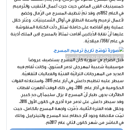
خمسينيات القرن الماضي حيث جرت أعمال التّنقيب والتّرميم
في العام 1952م، وقد تمّ تنظيف المسرح من الرّمال وخضع
لأعمال ترميمٍ واسعة النطاق في أوائل التّسعينيّات. وعُثر خلال
عملية رفع أنقاضه على حاملة تمثالٍ دلّت الكتابة المنقوشة
عليها أنّ نقابة الدّباغين أقامت تمثالاً بالمسرح لابن الملك أذينة
في عام /358/ ميلاديّة.
صورةٌ توضّح تاريخ ترميم المسرح.
قبل الصراع في سورية كان المسرح يستضيف عروضاً
موسيقيةً شعبيةً لمهرجان تدمر السّنويّ، وكانت تُقام فيه
العديد من المهرجانات التراثيّة الفنيّة والفعاليات الثقافيّة.
سيطر عليه تنظيم داعش في أيار عام 2015 ،واستعادته القوات
الحكومية في آذار عام 2016، وفي ذلك الوقت أظهرت لقطات
الطائرات بدون طيار أنّ المسرح لا يزال سليماً إلى حدٍ كبيرٍ.
وقد سيطر داعش على تدمر مرة أخرى في كانون الأول 2016،
وخلال هذه الفترة الثّانية، دُمّرت واجهة المسرح بالكامل، حيث
تمّت ملاحظة وجود آثار حطام عند المسرح والتيترابيل وذلك
في العاشر من شهر كانون الثاني عام 2017م.