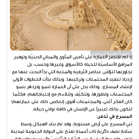
صورةٌ جانبيّةٌ للمسرح.
إذ لم تقتصر العمارة على تأمين المأوى والمباني الدينيّة وتوفير
المرافق الأساسيّة للحياة كالأسواق وغيرها وحسب، بل
تجاوزتها لتؤمّن عناصر التّرفيه والمتعة التي بدأ البحث عنها مع
إزدياد تعقيد المجتمعات وتركيبها. وبذلك بدأت الخطوات الأولى
لإنشاء المسارح. وذلك يدل على أن العمارة تنمو وتزدهر بنمو
المجتمعات وتطورها، وتتكيّف وتتلاءم مع إحتياجاتهم، فكلّما
كان الفكر أغنى، والمجتمعات أقوى، إنعكس ذلك على عمارتهم؛
لتكون بذلك تعبيراً عن الإنسان في كافة نواحي حياته.
المسرح في تدمر:
بُني المسرح على أرضٍ مستويةٍ، وقد تم بناء الهيكل وسط
ساحةٍ نصف دائريةٍ ذات أعمدةٍ تفتح على البوابة الجنوبية لمدينة
تدمر، وقد ربط المعمار بين الشّارع الرّئيسيّ والمسرح بواسطة