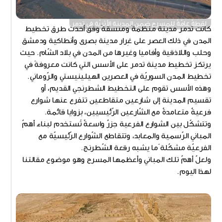
لقطةٌ عامّةٌ للمسرح ضمن المدينة الأثريّة في تدمر.
كانت تدمر مدينةً منظمةً ومنسقةً وفق أحدث طرق تخطيط
المدن في ذلك العصر على غِرار مدينة بصرى وأنطاكية ودمشق
وحلب واللاذقية وأفاميا وغيرها من المدن في بلاد الشّام. حيث
يرتكز تخطيط مدينة تدمر على الأسس التي كانت معروفةً في
تخطيط المدن السوريّة في العصرين الهيلينيستي والرّوماني.
وهذه الأسس تقوم على التخطيط الشطرنجي القديم، أو
تقسيم المدينة إلى شارعين متقاطعين تتفرع عنها شوارع
فرعيةٌ متعامدةٌ مع الشّارعين الرّئيسيين، بزوايا قائمة.
وتتشكّل بين الشوارع الفرعية جزرٌ واسعةٌ تُستخدم لبناء أهمّ
المباني الرّسمية والمعابد، وتتقاطع الشّوارع الرّئيسيّة مع
الفرعيّة مشكّلة ًما يشبه رقعة الشّطرنج.
ولعلّ أهمّ تلك المباني وأعظمها المسرح وهو موضوع مقالتنا
لهذا اليوم.