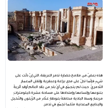
هذه بعضٌ من ملامح حضارة تدمر العريقة، التي إنْ دلّت على
شيءٍ فإنّما تدلّ على مدى براعة وعبقرية وإتقان المعمار
التّدمريّ. حيث لم يتجمّع في أيّ بلدٍ من بلاد العالم أوابد أثريةٌ
بتنوعها وإتساعها وإمتدادها على مساحة عشرة كيلومتراتٍ
مربعةٍ وسط البادية محاطةً بغوطةٍ غنّاءٍ من الزّيتون والنّخيل
والينابيع المعدنية مثلما تجمّع في تدمر.