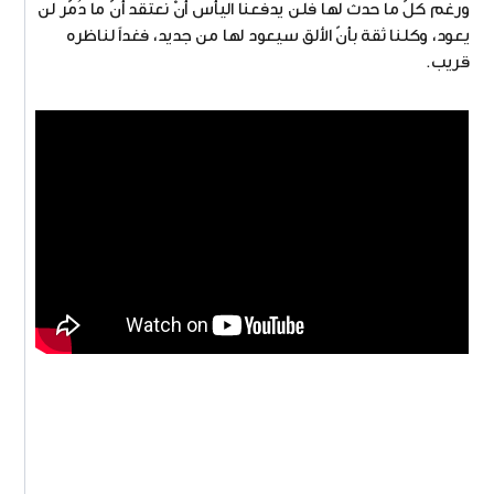
ورغم كلّ ما حدث لها فلن يدفعنا اليأس أنْ نعتقد أنّ ما دُمّر لن
يعود، وكلنا ثقة بأنّ الألق سيعود لها من جديد، فغداً لناظره
قريب.