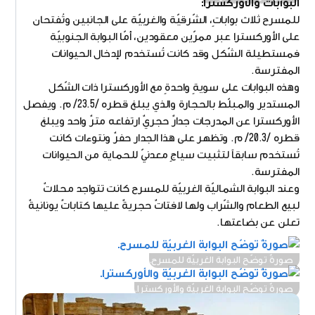
البوابات والأوركسترا:
للمسرح ثلاث بواباتٍ، الشّرقيّة والغربيّة على الجانبين وتُفتحان
على الأوركسترا عبر ممرّين معقودين، أمّا البوابة الجنوبيّة
فمستطيلة الشّكل وقد كانت تُستخدم لإدخال الحيوانات
المفترسة.
وهذه البوابات على سويةٍ واحدةٍ مع الأوركسترا ذات الشّكل
المستدير والمبلّط بالحجارة والذي يبلغ قطره /23.5/ م. ويفصل
الأوركسترا عن المدرجات جدارٌ حجريٌ ارتفاعه مترٌ واحد ويبلغ
قطره /20.3/ م. وتظهر على هذا الجدار حفرٌ ونتوءات كانت
تُستخدم سابقاً لتثبيت سياجٍ معدنيّ للحماية من الحيوانات
المفترسة.
وعند البوابة الشماليّة الغربيّة للمسرح كانت تتواجد محلاتٌ
لبيع الطعام والشّراب ولها لافتاتٌ حجريةٌ عليها كتاباتٌ يونانيةٌ
تعلن عن بضاعتها.
صورةٌ توضّح البوابة الغربيّة للمسرح.
صورةٌ توضّح البوابة الغربيّة والأوركسترا.