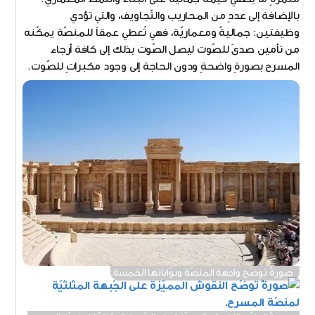
بالإضافة إلى عددٍ من المحاريب والتّجاويف، والتي تؤدي
وظيفتين: جماليةٌ ومعماريّة، فهي تُعطي عمقاً للمنصّة يمكّنه
من تأمين صدىً للصّوت ليصل الصّوت بذلك إلى كافة أرجاء
المسرح بصورةٍ واضحةٍ ودون الحاجة إلى وجود مكبراتٍ للصّوت.
صورةٌ توضّح واجهة المنصّة وبوّاباتها الخمسة.