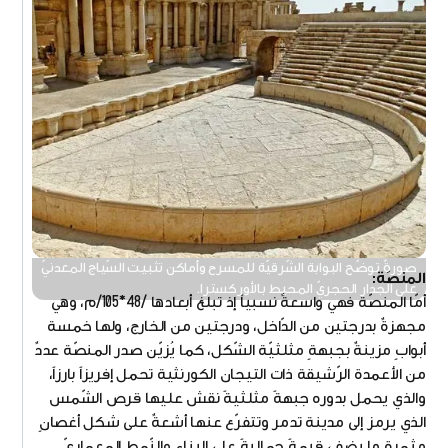
صورةٌ توضّح البوابة الشّرقيّة للمسرح وأماكن تثبيت السّياج المعدنيّ
المنصّة:
على الجدار الحجريّ المحيط بالأوركسترا.
أمّا المنصّة فهي واسعةٌ نسبياً إذ تبلغ أبعادها /48*105/م، وهي
مجهزةٌ بدرجتين من الدّاخل، ودرجتين من الخارج، ولها خمسة
أبوابٍ مزينةٌ بجبهةٍ مثلثيّة الشّكل، كما يُزيّن صدر المنصّة عددٌ
من الأعمدة الرّشيقة ذات التيجان الكورنثية تحمل إفريزاً بارزاً،
والذي يحمل بدوره جبهةً مثلثيةً نقش عليها قرص الشّمس
الذي يرمز إلى مدينة تدمر وتتفرّع عنها أشعةٌ على شكل أغصانٍ
مثمرةٍ ما يضفي قيمةً جماليةً على البناء والنّمط المعماريّ.