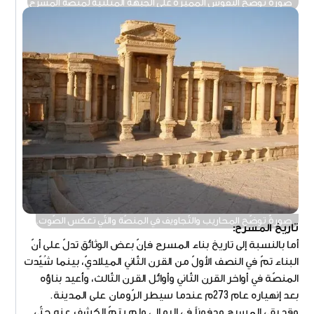
صورةٌ توضّح النقوش المميّزة على الجّبهة المثلثيّة لمنصّة المسرح.
صورةٌ توضّح المحاريب والتّجاويف في المنصّة والتّي تعكس الصّوت.
تاريخ المسرح:
أما بالنسبة إلى تاريخ بناء المسرح فإنّ بعض الوثائق تدلّ على أنّ
البناء تمّ في النصف الأولّ من القرن الثّاني الميلاديّ، بينما شُيّدت
المنصّة في أواخر القرن الثّاني وأوائل القرن الثّالث، وأُعيد بناؤه
بعد إنهياره عام 273م عندما سيطر الرّومان على المدينة.
وقد بقي المسرح مدفوناً في الرمال، ولم يتمّ الكشف عنه حتّى