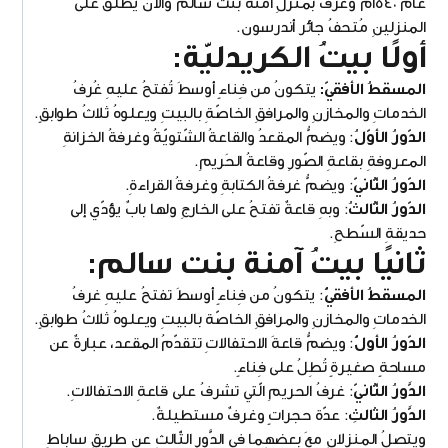
عام ١٥٤٠م وعُرف بمنزلِ آمنةَ بنت سالم والآن يُطلق على
المنزلينِ مُتحفُ جائر أندرسون.
أولًا بيتُ الكريدليّة:
المسقطُ الأفقيّ:
يتكونُ من فِناءٍ أوسطَ تُفتحُ عليهِ غُرفُ
الخدماتِ والمخازنِ والمرافقِ الخاصّةِ بالبيتِ ويعلوهُ ثلاثُ طوابقٍ.
الدّورُ الأوّلُ
: ويضمُّ المقعدُ والقاعةُ الشّتويّةُ وغرفةُ الخزانةِ
المعروفةِ بقاعةِ الصّورِ وقاعةُ الحَريمِ.
الدّورُ الثّانيّ
: ويضمُّ غرفةُ الكتابةِ وغرفةُ القراءةِ.
الدّورُ الثّالثُ
: وبهِ قاعةٌ تفتحُ على الخارجِ ولها بابٌ يؤدّي إلى
حديقةِ السّطحِ.
ثانيًا بيتُ آمنة بنت سالم:
المسقطُ الأفقيُّ
: يتكونُ من فِناءٍ أوسطَ تفتحُ عليهِ غرفُ
الخدماتِ والمخازنِ والمرافقِ الخاصّة بالبيتِ ويعلوهُ ثلاثُ طوابقٍ.
الدّورُ الأولُّ
: ويضمُّ قاعةَ الاحتفالاتِ تتقدّمُ المقعد، عبارةٌ عن
مساحةٍ صغيرةٍ تُطِلُ على فِناءٍ.
الدَّورُ الثّانيّ
: غرفُ الحريمِ الّتي تشرفُ على قاعةِ الاحتفالاتِ.
الدَّورُ الثالثِ
: عدّة حجراتٍ وغرفٌ مستطيلةٌ.
ويتصلُ المنزلانِ معَ بعضهِما في الدَّورِ الثّالثِ عن طريقِ ساباطٍ