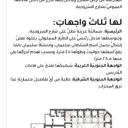
العموميِّ بشارعِ السّروجيةِ.
لها ثلاثُ واجهاتٍ:
الرئيسيّة:
شماليّةٌ غربيّةٌ تطلُّ على شارعِ السروجية،
ويتوسطُهَا مدخلٌ رئيسيٌّ على الطِّراز المملوكيّ، يعلوهُ نقشٌ
إنشائيٌّ يَحملُ اسمَ السّلطانِ سليمان، ومنشأةُ سليمانَ باشا
يقعُ أسفلُهَا حَوانِيتٌ وطولُهَا ٤٥ مترًا، وبسببِ تهدّمِ أجزائِها بقيَ
منهَا ٢٨,٥ مترًا.
الواجهةُ الجنوبيّةُ الغربيةُّ:
شبابيكُهَا تفتحُ على قاعاتِ
التَّدريسِ.
الواجهةُ الجنوبيّةُ الشّرقيّةِ:
خاليةٌ من أيِّ تفاصيلَ معماريّةٍ عدَا
بُروزِ المِحرابِ.