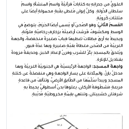
العلويُّ من جدرانِهِ به كتاباتٌ قرآنيّةٌ واسمُ المنشأةِ واسمُ
سلطانِ الدَّولةِ. وكلُّ إيوانٍ مُغطى بقُبةٍ محمولةٍ أيضًا على
مثلثاتٍ كُرويّةٍ.
القسمُ الثّانيّ:
وهو الصّحنُ أو يُسمى أيضًا الحَرَمُ، يتوضعُ في
الوسطِ ومكشوفٌ، فُرشت أرضيتُهُ بزخارفٍ رخاميّةٍ ملوَّنةٍ،
ويحيطُ بهِ أربعُ مِظلاتً تغطيهَا قِبابٌ صغيرةٌ منخفضةٌ، والجهةُ
الغربيّةُ من الصّحنِ مغطاةٌ بقبّةٍ صغيرةٍ وبها عدّةُ قبورٍ.
ويُلحقُ بالمسجدِ بِئرٌ للشربِ وفرنٌ لإعدادِ الخبزِ، وحديقةٌ مزودةٌ
بقناديلَ للإنارةِ.
واجهةُ المسجدِ:
الواجهةُ الرئيسيّةُ هي الجنوبيّةُ الغربيّةُ وبها
مدخلٌ بارزٌ، والمِئذنة على يسارِ الواجهةِ وهي منفصلةٌ عن كتلةِ
المسجدِ ويبدأ سُلَّمُهَا من الطَّابقِ الأرضيِّ، وتتألفُ من قاعدةٍ
مربعةٍ مَشطُوفةُ الأركانِ، يعلوهَا بدنٌ أسطوانيٌّ يحيطُ بهِ
شرفتانِ خشبيتانِ، وتنتهِي بقِمّةٍ مخروطيّةٍ مُدبّبةٍ.