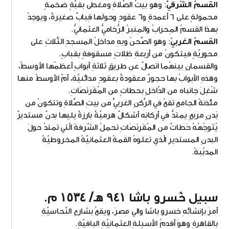
القسمُ الشّرقيُّ
: وهو بيتُ الصّلاةِ ومغطى بقبّةٍ ضخمةٍ
محمولةٍ على ٦ أعمدةٍ و٦ عقودٍ وحولَها قِبابٌ صغيرةٌ، ويوجدُ
بهذا القسمُ المِحرابُ والمِنبرُ الرُّخاميُّ العثمانيُّ.
القسمُ الغربيّ
: وهو الصَّحنُ وبهِ مداخلُ المسجدِ الثَّلاثِ على
محوريّةٍ فيتكونُ من أربعةِ ظِلاتٍ مسقوفةٍ بقبابٍ.
والقسمانِ بينهُما اتصالٌ عن طريقِ ثلاثةِ أبوابٍ أعظمُها الأوسطُ،
وهذهِ الأبوابُ بها حجورٌ معقودةٌ بعقودٍ مدائنيّة، أمّ الأوسطُ منها
شُغِلَ جانباه من الدّاخلِ بحطاتٍ من المُقَرنَصَاتِ.
مئذنةُ الجامعِ تقعُ في الرِّكنِ الغربيِّ من بيتِ الصَّلاةِ وتتكونُ من
بَدنٍ مربعٍ يمتدُّ في أركانِه أشكالٌ هرميّةٌ بارزةٌ يليها بدنٌ مستديرٌ
يُتَوِجُهُهُ حَطاتٌ من المُقَرنَصَاتِ تحملُ الشّرفةَ الّتي تمتدُ حولَ
البدنِ المستديرِ الّذي تعلوهُ القمةُ العثمانيّةُ المخروطيّةُ
المدبّبةُ.
سبيل خُسرو باشا ٩٤١ هـ/ ١٥٣٤ م.
أمرَ بإنشائهِ خسرو باشا والي مِصرَ، ويقعُ بشارعِ النّحاسيّةِ
بالقاهرةِ وهوَ أقدمُ الأسبِلةِ العثمانيّةِ الباقيّةِ.