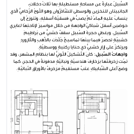
السَّبيلُ عبارةٌ عن مساحةٍ مستطيلةٍ بها ثلاثُ دخلاتٍ،
الجانبيتانِ للتخزينِ والوسطى للشّاذَرْوانِ وهو اللّوحُ الرّخاميُّ الّذي
ينسابُ عليهِ الماءُ ثمَّ يصبُّ في فسقيّة أسفلِهِ، وتتوزعُ إلى
حوضينِ أسفلَ شباكيّ الواجهةِ من خلالِ مواسيرَ لإتاحتِهَا لعابِري
السَّبيلِ. ويغطي حجرةَ السّبيلِ سقفٌ خشبيٌّ من بَراطِيمَ
خشبيّةٍ تحصرُ فيما بينَهَا تماسيحٌ جُلّدَت بالذَّهبِ واللّازوردِ
ويرتكزُ على إزارٍ خشبيٍّ ذي حنايا ركنيةٍ ووسطيّةٍ.
واجهاتُ السَّبيلِ
: كانَ التّشكيلُ اللّونيُّ لها بنظامِ المشهر، وقد
تمّت زخرفَتُها بزخارفَ هندسيّةٍ ونباتيّةٍ مدفونةٌ في الحجرِ، كما
وضعَ أعلى الشَّبابيكِ عتبٌ مستقيمٌ مزخرفٌ بالأوراقِ النّباتيّةِ.