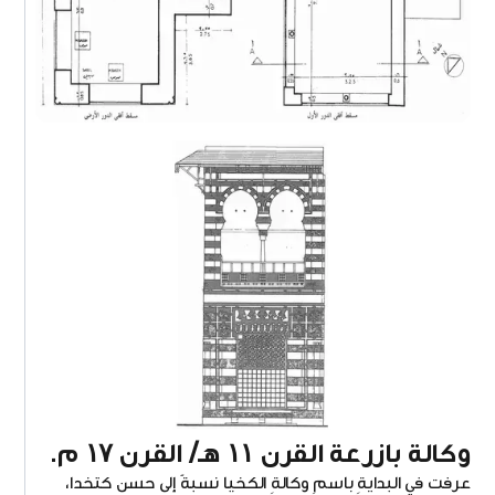
وكالة بازرعة القرن ١١ هـ/ القرن ١٧ م.
عرفت في البدايةِ باسمِ وكالةِ الكخيا نسبةً إلى حسن كتخدا،