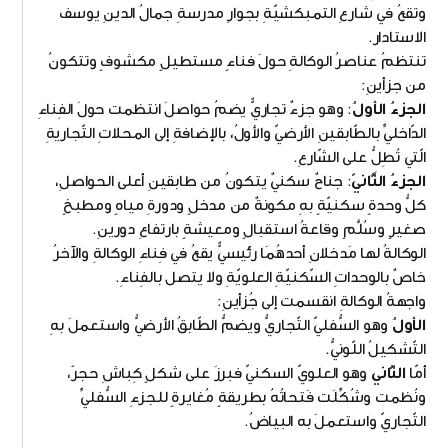
وتقعُ في شارعِ التمبكشيّةِ بجوارِ مدرسةِ جمالُ الدينِ يوسف
الاستادار.
تنتظمُ عناصرُ الوكالةِ حولَ فناءٍ مستطيلٍ مكشوفٍ وتتكونُ
من جزأينِ:
الجزءُ الأولُ
: وهو جزءٌ تجاريٌّ يضمُ حواصلَ انتظمت حولَ الفِناءِ
الدّاخليِّ بالطّابقينِ الأرضيّ والأولُ، بالإضافةِ إلى المحلاتِ التّجاريةِ
الّتي تُطِلُّ على الشّارعِ.
الجزءُ الثَّانيّ
: جناحٌ سكنيٌ يتكونُ من طابقينِ أعلى الحواصلِ،
كلُّ وحدةٍ سكنيّةٍ بهِ مكونةٌ من مدخلٍ ودورةِ مياهٍ ومطبخٍ
صغيرٍ وسُلَّمٍ وقاعةُ استقبالٍ ومعيشةٍ بارتفاعِ دورينِ.
الوكالةُ لها مَدخلانِ أحدهُمَا رئيسيٌّ يقعُ في فِناءِ الوكالةِ والآخرُ
خاصٌ بالوحداتِ السّكنيّةِ العلويّةِ ولا يتصل بالفِناءِ.
واجهةُ الوكالةِ انقسمت إلى جُزأينِ:
الأولُ
وهو السُّفليّ التّجاريُّ ويضمُّ الطّابقُ الأرضيُّ واستعملَ بهِ
التّشكيلُ اللّونيُّ.
أمّا
الثّاني
وهو العلويّ السكنيّ فبرزَ على شكلٍ كِباشِ حجرً،
ونُظمت وشُكِّلَت فَتحاتُهُ بطريقةٍ مُغايرةٍ للجزءِ السُّفليِّ
التّجاريّ واستعملَ به البياضُ.