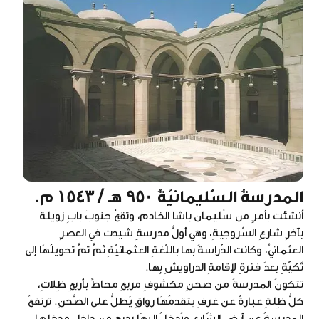
المدرسةُ السُّليمانيّةُ ٩٥٠ هـ / ١٥٤٣ م.
أُنشئت بأمرٍ من سُليمان باشا الخادم، وتقعُ جنوبَ بابِ زويلة
بآخرِ شارعِ السّروجيةِ، وهي أولُّ مدرسةٍ شيدت في العصرِ
العثمانيِّ، وكانت الدّراسةُ بها باللّغةِ العثمانيّةِ ثمَّ تمَّ تحويلُهَا إلى
تَكيّةٍ بعدَ فترةٍ لإقامةِ الدراويشِ بِها.
تتكونُ المدرسةُ من صحنٍ مكشوفٍ مربعٍ محاطٌ بأربعِ ظِلاتٍ،
كلُّ ظِلةٍ عبارةٌ عن غرفٍ يتقدمُهَا رِواقٍ يَطلُّ على الصَّحنِ. ترتفعُ
المدرسةُ عن أرضِ الشّارعِ ويُدخلُ إليهَا بدرجٍ من داخلِ مدخلِها