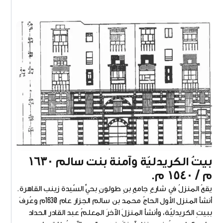
بيتُ الكريدليّة وآمنة بنت سالم ١٦٣٠
م / ١٥٤٠ م.
يقعُ المنزلُ في شارعِ جامعِ بنِ طولونِ بحيِّ السّيدة زينب القاهرة.
أنشأ المنزل الأول الحاجُ محمد بن سالم الجزار عام 1630م وعُرفَ
ببيتِ الكريدليّة، وأنشأ المنزلَ الآخرَ المعلمُ عبد القادر الحداد