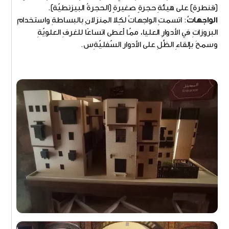
(قنطرةٍ) على هيئةِ حجرةٍ صغيرةٍ (الحجرةُ البيزنطيّة).
الواجهاتُ
: اتسمتِ الواجهاتُ لكِلا المنزلانِ بالبساطةِ واستخدامِ
البروزاتِ في الأدوارِ العليا، ممّا أعطى اتساعًا للغرفِ العلويّةِ
وسمحَ بإلقاءِ الظِّلِ على الأدوار السّفليّةِس.