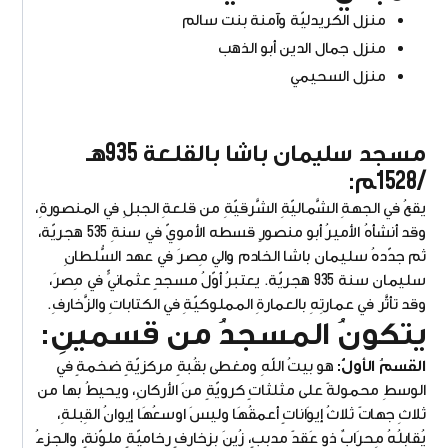
منزل الكريدليّة وآمنة بنت سالم
منزل جمال الدين أبو الذهب
منزل السحيمي
مسجد سليمان باشا بالقلعة 935هـ
/1528
م:
يقعُ في الجهةِ الشَّماليّةِ الشَّرقيّةِ من قلعةِ الجبلِ في المنصورةِ،
وقد أنشأهُ الأميرُ أبو منصورٍ قسطه الأمويّ في سنةِ 535 هجريّة،
ثم جدّدهُ سليمان باشا الخادم والي مِصرَ في عهد السُّلطانِ
سليمان سنة 935 هجريّة. يعتبرُ أوّلُ مسجدٍ عثمانيٍّ في مِصرَ،
وقد تأثَّر في عمارتِهِ بالعمارةِ المملوكيّةِ في الكتاباتِ والزَّخارفِ.
يتكونُ المسجدُ من قسمينِ:
القسمُ الأولُّ:
هو بيتُ اللهِ ومغطى بقُبةٍ مركزيّةٍ ضخمةٍ في
الوسطِ محمولةً على مثلثاتٍ كرويّةٍ منَ الأركانِ، ويحيطُ بها من
ثلاثِ جهاتً ثلاثُ إيوَاناتٍ أعمقُهَا وليسَ اوسعُهَا إيوانُ القِبلةِ،
يُقابلُهُ مِحرَابٌ ذو عَقدً مدببٍ، زُينَ بزخارفٍ رخاميّةٍ ملوّنةٍ، والجزءُ