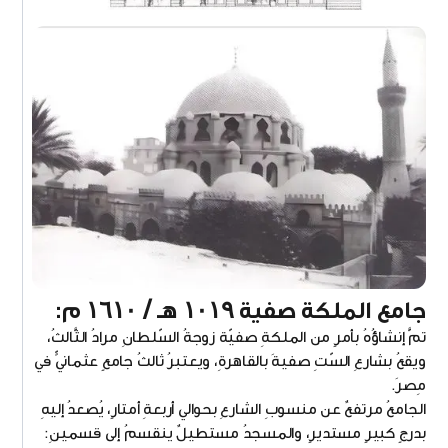
جامع الملكة صفية ١٠١٩ هـ / ١٦١٠ م:
تمَّ إنشاؤُهُ بأمرٍ من الملكةِ صفيّة زوجةُ السّلطانِ مرادُ الثَّالثُ،
ويقعُ بشارعِ السّتِ صفيةَ بالقاهرةِ، ويعتبرُ ثالثُ جامعٍ عثمانيٍّ في
مِصرَ.
الجامعُ مرتفعٌ عن منسوبِ الشارعِ بحوالي أربعةِ أمتارٍ، يُصعدُ إليهِ
بدرجٍ كبيرٍ مستديرٍ، والمسجدُ مستطيلٌ ينقسمُ إلى قسمينِ: