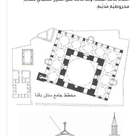
مخروطيّةٍ مُدبّبةٍ.