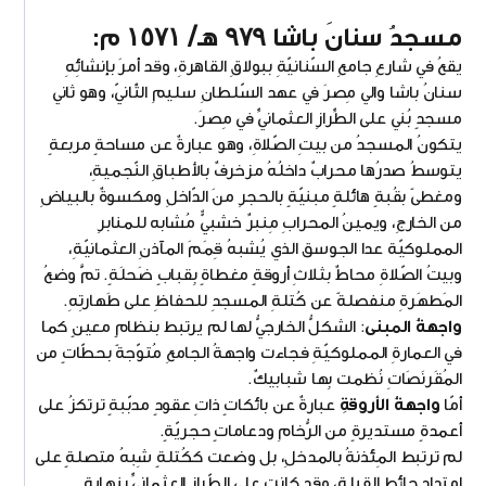
مسجدُ سنانَ باشا ٩٧٩ هـ/ ١٥٧١ م:
يقعُ في شارعِ جامعِ السّنانيّةِ ببولاقِ القاهرةِ، وقد أمرَ بإنشائِهِ
سنانُ باشا والي مِصرَ في عهد السّلطانِ سليمِ الثّانيّ، وهو ثاني
مسجدٍ بُني على الطِّرازِ العثمانيِّ في مِصرَ.
يتكونُ المسجدُ من بيتِ الصّلاةِ، وهو عبارةٌ عن مساحةٍ مربعةٍ
يتوسطُ صدرُها محرابٌ داخلُهُ مزخرفٌ بالأطباقِ النّجميةِ،
ومغطىً بقُبةٍ هائلةٍ مبنيّةٍ بالحجرِ منَ الدّاخلِ ومكسوةٌ بالبياضِ
من الخارجِ، ويمينُ المحرابِ مِنبرٌ خشبيٌّ مُشابه للمنابرِ
المملوكيّة عدا الجوسق الذي يُشبهُ قِمَمَ المآذنِ العثمانيّةِ،
وبيتُ الصّلاةِ محاطٌ بثلاثِ أروقةٍ مغطاةٍ بِقبابٍ ضَحلَةٍ. تمَّ وضعُ
المَطهَرةِ منفصلةً عن كُتلةِ المسجدِ للحفاظِ على طَهارتِهِ.
واجهةُ المبنى
: الشكلُّ الخارجيُّ لها لم يرتبط بنظامٍ معينٍ كما
في العمارةِ المملوكيّةِ فجاءت واجهةُ الجامعِ مُتوّجةً بحطّاتٍ من
المُقَرنَصَاتِ نُظمت بِها شبابيكٌ.
أمّا
واجهةُ الأروقةِ
عبارةٌ عن بائكاتٍ ذاتِ عقودٍ مدبّبةٍ ترتكزُ على
أعمدةٍ مستديرةٍ من الرُّخامِ ودعاماتٍ حجريّةٍ.
لم ترتبط المِئذنةُ بالمدخلِ، بل وضعت ككُتلةٍ شِبهُ متصلةٍ على
امتدادِ حائطِ القِبلةِ، وقد كانت على الطّرازِ العثمانيِّ بنهايةٍ