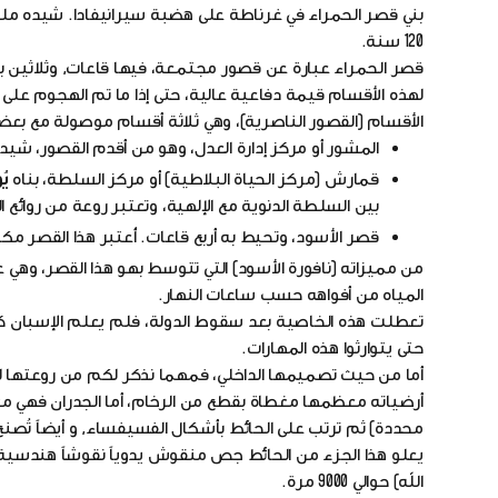
120 سنة.
قصر الحمراء عبارة عن قصور مجتمعة، فيها قاعات, وثلاثين برجاً,
لهذه الأقسام قيمة دفاعية عالية، حتى إذا ما تم الهجوم على 
الأقسام (القصور الناصرية)، وهي ثلاثة أقسام موصولة مع بع
المشور أو مركز إدارة العدل، وهو من أقدم القصور، شيد
قمارش (مركز الحياة البلاطية) أو مركز السلطة، بناه
يُ
بين السلطة الدنوية مع الإلهية، وتعتبر روعة من روائع ا
قصر الأسود، وتحيط به أربع قاعات. أُعتبر هذا القصر مك
من مميزاته (نافورة الأسود) التي تتوسط بهو هذا القصر، وهي
المياه من أفواهه حسب ساعات النهار.
تعطلت هذه الخاصية بعد سقوط الدولة، فلم يعلم الإسبان ك
حتى يتوارثوا هذه المهارات.
أما من حيث تصميمها الداخلي، فمهما نذكر لكم من روعتها لن
أرضياته معظمها مغطاة بقطع من الرخام، أما الجدران فهي
محددة) ثم ترتب على الحائط بأشكال الفسيفساء, و أيضاً تُصنع م
يعلو هذا الجزء من الحائط جص منقوش يدوياً نقوشاً هندسية و
الله) حوالي 9000 مرة.