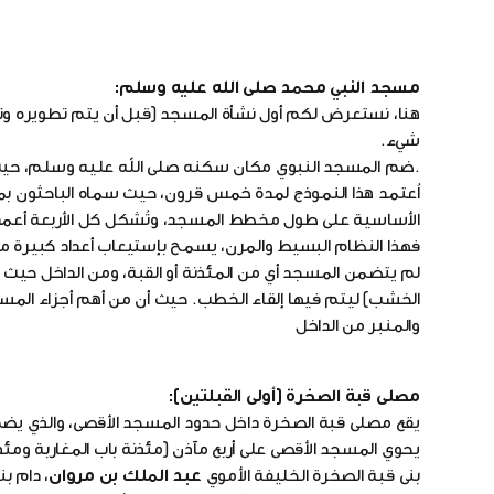
مسجد النبي محمد صلى الله عليه وسلم:
هنا، نستعرض لكم أول نشأة المسجد (قبل أن يتم تطويره وتو
شيء.
.ضم المسجد النبوي مكان سكنه صلى الله عليه وسلم، حيث شُيد المبنى من الطوب 
الأساسية على طول مخطط المسجد، وتُشكل كل الأربعة أعمدة حيزاً
فهذا النظام البسيط والمرن، يسمح بإستيعاب أعداد كبيرة
لم يتضمن المسجد أي من المئذنة أو القبة، ومن الداخل حيث
الخشب) ليتم فيها إلقاء الخطب. حيث أن من أهم أجزاء المساجد 
والمنبر من الداخل
مصلى قبة الصخرة (أولى القبلتين):
يقع مصلى قبة الصخرة داخل حدود المسجد الأقصى، والذي يضم عدة معالم إسلامي
يحوي المسجد الأقصى على أربع مآذن (مئذنة باب المغاربة ومئ
بنى قبة الصخرة الخليفة الأموي
عبد الملك بن مروان
، دام ب