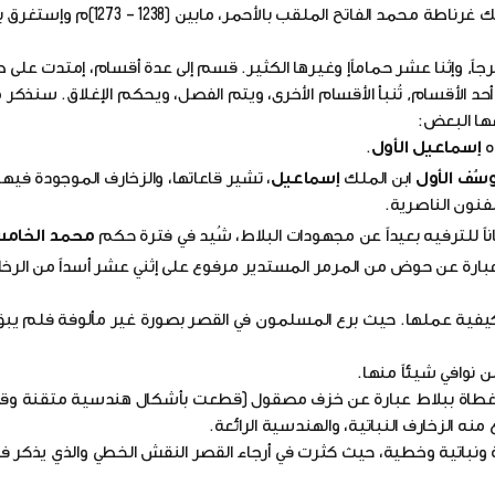
بني قصر الحمراء في غرناطة على هضبة سيرانيفادا. شيده ملك غرناطة محمد
 وإثنا عشر حماماًإ وغيرها الكثير. قسم إلى عدة أقسام، إمتدت على طول 20
أحد الأقسام, تُنبأ الأقسام الأخرى، ويتم الفصل، ويحكم الإغلاق. سنذكر
ضها البعض:
ه
إسماعيل الأول
.
وسُف الأول
ابن الملك
إسماعيل
، تشير قاعاتها، والزخارف الموجودة فيها إ
لفنون الناصرية.
اناً للترفيه بعيداً عن مجهودات البلاط، شُيد في فترة حكم
محمد الخام
 عبارة عن حوض من المرمر المستدير مرفوع على إثني عشر أسداً من الرخا
يفية عملها. حيث برع المسلمون في القصر بصورة غير مألوفة فلم يب
 نوافي شيئاً منها.
 مغطاة ببلاط عبارة عن خزف مصقول (قطعت بأشكال هندسية متقنة وق
نه الزخارف النباتية، والهندسية الرائعة.
نباتية وخطية، حيث كثرت في أرجاء القصر النقش الخطي والذي يذكر فيه 