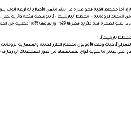
ارج، أما مخطط القبة فهو عبارة عن بناء مثمن الأضلاع له أربعة أبواب 
المعابد الرومانية – مخطط البازيليكا -)، تتوسطه فَتْحَة دائرية تطل 
المشرفة (التي عرج منها النبي صلى الله عليه وسلم) إلى السماء. تعلو الصخرة قبة دائرية
خطط بازيليكا).
لعمراني)، حيث وظف الأمويون معظم الطرز الفنية والمعمارية الرومانية 
 على تغيير ما تحويه ألواح الفسيفساء من صور الشخصيات إلى زخارف نب