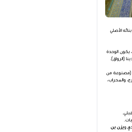
ائه الأصلي
و تكرار عمودي، يكون الوحدة
ا (الرواق).
ة (مصنوعة من
ج، والمحراب،
يات.
دي
و
يزن بن