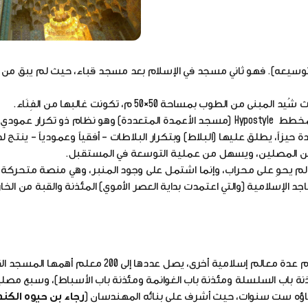
سيعه). فهو ثاني مسجد في الإسلام بعد مسجد قباء، حيث لم يبق من بن
بمساحة 50×50 م، تكونت غالبها من الفِنَاء.
اُعتمد هذا النموذج لمدة خمس قرون، حيث سماه الباحثون بمخطط Hypostyle (مسجد الأعمدة المتعددة) وهو نظام ذ
، يطلق عليها (البلاط) وبتكرار البلاطات – أفقياً وعمودياً – ينتج لدين
 من المصلين، ويسهل من عملية التوسعة في المستقبل.
 لم يحوِ على محراب، وإنما اشتمل على وجود المنبر، وهي منصة متحرك
الإسلامية (والتي اعتمدت بداية العصر الأموي) المئذنة والقبة من الخار
ة أخرى، يصل عددها إلى 200 معلم أهمها المسجد القبلي.
ذنة باب السلسلة ومئذنة باب الغوانمة ومئذنة باب الأسباط)، وسبع مصل
ناؤه ست سنوات، حيث أشرف على بنائه المهندسان (
رجاء بن حيوه الكن