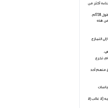
 الفاتح الملقب بالأحمر، مابين (1238 – 1273)م وإستغرق بناءه أكثر من
17م.
 من هذه
لى التمازج
س
.
م، تخرج
ق منهم أحد
ياسات
(لا غالب إلا