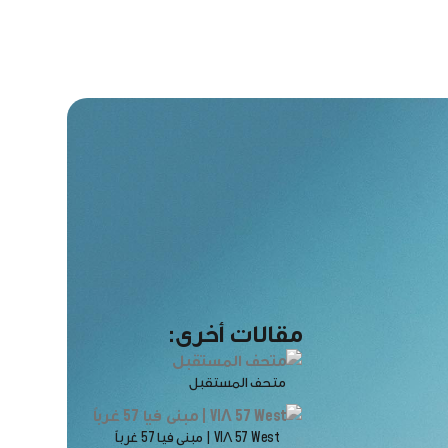
مقالات أخرى:
متحف المستقبل
VIΛ 57 West | مبنى فيا 57 غرباً