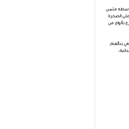
يتوسطه مثمن
على الصخرة
 قطرها 20م وارتفاعها 35م، مطلية من الخارج بألواح من
في بنائهم.
اتية،