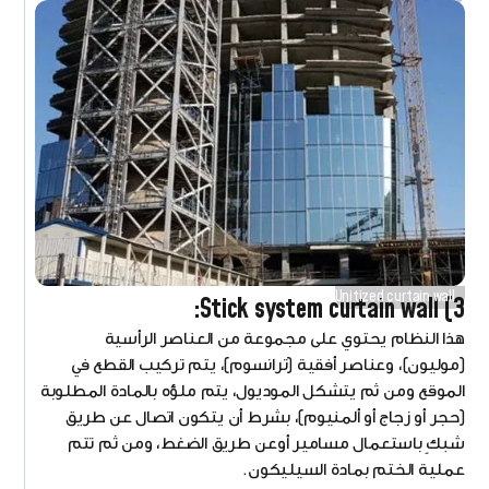
Unitized curtain wall
3) Stick system curtain wall:
هذا النظام يحتوي على مجموعة من العناصر الرأسية
(موليون)، وعناصر أفقية (ترانسوم)، يتم تركيب القطع في
الموقع ومن ثم يتشكل الموديول، يتم ملؤه بالمادة المطلوبة
(حجر أو زجاج أو ألمنيوم)، بشرط أن يتكون اتصال عن طريق
شبكٍ باستعمال مسامير أوعن طريق الضغط، ومن ثم تتم
عملية الختم بمادة السيليكون.