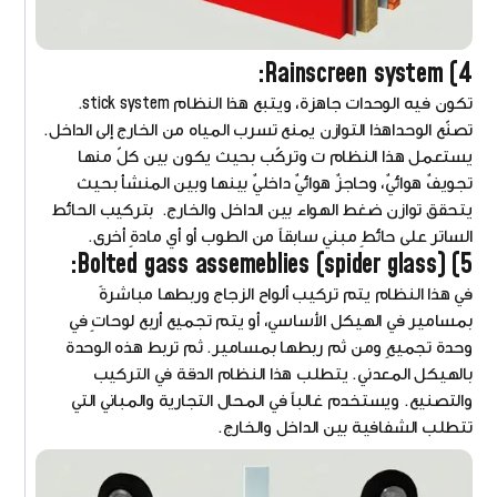
4) Rainscreen system:
تكون فيه الوحدات جاهزة، ويتبع هذا النظام stick system.
تصنّع الوحداهذا التوازن يمنع تسرب المياه من الخارج إلى الداخل.
يستعمل هذا النظام ت وتركّب بحيث يكون بين كلّ منها
تجويفٌ هوائيٌ، وحاجزٌ هوائيٌ داخليٌ بينها وبين المنشأ بحيث
يتحقق توازن ضغط الهواء بين الداخل والخارج. بتركيب الحائط
الساتر على حائطٍ مبني سابقاً من الطوب أو أي مادةٍ أخرى.
5) Bolted gass assemeblies (spider glass):
في هذا النظام يتم تركيب ألواح الزجاج وربطها مباشرةً
بمسامير في الهيكل الأساسي، أو يتم تجميع أربع لوحاتٍ في
وحدة تجميعٍ ومن ثم ربطها بمسامير. ثم تربط هذه الوحدة
بالهيكل المعدني. يتطلب هذا النظام الدقة في التركيب
والتصنيع. ويستخدم غالباً في المحال التجارية والمباني التي
تتطلب الشفافية بين الداخل والخارج.