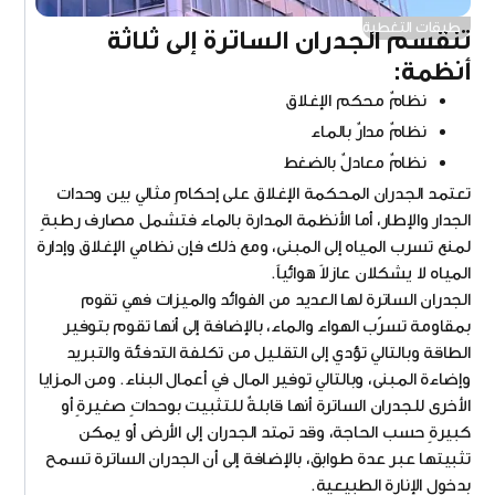
طبقات التغطية
تنقسم الجدران الساترة إلى ثلاثة
أنظمة
:
نظامٌ محكم الإغلاق
نظامٌ مدارٌ بالماء
نظامٌ معادلٌ بالضغط
تعتمد الجدران المحكمة الإغلاق على إحكامٍ مثالي بين وحدات
الجدار والإطار، أما الأنظمة المدارة بالماء فتشمل مصارف رطبةٍ
لمنع تسرب المياه إلى المبنى، ومع ذلك فإن نظامي الإغلاق وإدارة
المياه لا يشكلان عازلاً هوائياً.
الجدران الساترة لها العديد من الفوائد والميزات فهي تقوم
بمقاومة تسرّب الهواء والماء، بالإضافة إلى أنها تقوم بتوفير
الطاقة وبالتالي تؤدي إلى التقليل من تكلفة التدفئة والتبريد
وإضاءة المبنى، وبالتالي توفير المال في أعمال البناء. ومن المزايا
الأخرى للجدران الساترة أنها قابلةٌ للتثبيت بوحداتٍ صغيرةٍ أو
كبيرةٍ حسب الحاجة، وقد تمتد الجدران إلى الأرض أو يمكن
تثبيتها عبر عدة طوابق، بالإضافة إلى أن الجدران الساترة تسمح
بدخول الإنارة الطبيعية.