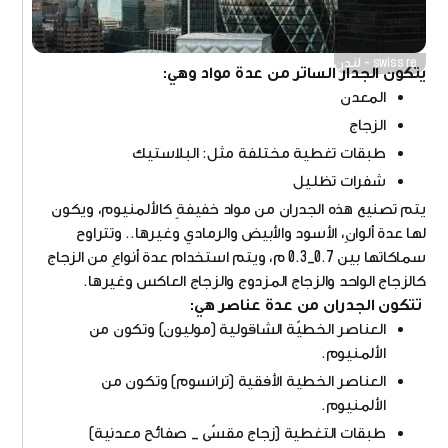
swiss re - لندن
يتكون الجدار الساتر من عدة مواد وهي:
المعدن
الزجاج
طبقات تغطية مختلفة مثل: البلاستيك
شفرات تظليل
يتم تصنيع هذه الجدران من مواد خفيفةٍ كالألمنيوم، ويكون
لها عدة ألوانٍ، الأسود والأبيض والرمادي وغيرها.. وتتراوح
سماكاتها بين 0.7_0.3 م، ويتم استخدام عدة أنواعٍ من الزجاج
كالزجاج الواحد والزجاج المزدوج والزجاج العاكس وغيرها.
تتكون الجدران من عدة عناصر هي:
العناصر الخطيّة الشاقولية (موليون) وتكون من
الألمنيوم.
العناصر الخطية الأفقية (ترانسوم) وتكون من
الألمنيوم.
طبقات التغطية (زجاج مقسّى _ صفائح معدنية)