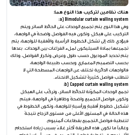
هناك نظامين لتركيب هذا النوع هما:
a) Bimodular curtain walling system:
وفي هذا النوع يتم تجميع الوحدات على الحائط الساتر ويتم
التركيب على هيكلٍ، وتكون فيه الفواصل واضحةً في الواجهة،
فيؤدي ذلك إلى تشكل الخطوط الرأسية والأفقية للواجهة، يتم
تجميعها بمادة السيليكون لملء الفراغات بين الوحدات. بعدها
يتم تحديد الموديول حسب طول وعرض وتكرار الفواصل، وذلك
بحسب التصميم المعماري وبحسب طبيعة الواجهة،
فالواجهات الدائرية تختلف عن الواجهات المسطحة التي لا
تتطلب فواصل كثيرةً لتشكيل الانحناء.
b) Capped curtain walling system:
تجمع الوحدات المكوّنة للحائط الساتر، وتركَّب على الهيكل
وتكون فواصل التجميع واضحةً وظاهرةً في الواجهة، فيتم
تشكيل خطوطٍ أفقيةٍ ورأسيةٍ للواجهة، وتكون الخطوط في
هذه الحالة في المستوى الأعلى من مستوى الزجاج نتيجةً
لتغطية فواصل التجميع بقطاعات ألمنيوم.
وغالباً ما تكون هذه الطريقة أكثر غلاءً بسبب زيادة استخدام
الألمنيوم في تغطية فواصل التجميع، في حين أن استخدام