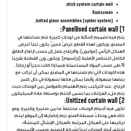
stick system curtain wall.
.
Rainscreen
bolted glass assemblies (spider system).
1) Panellised curtain wall:
يتم فيه تصميم الحائط من لوحاتٍ كبيرةٍ تتم صناعتها في
المصنع، ويكون لهذه القطع عرضٌ معينٌ يكون تبعاً لعرض
الهيكل الرأسي (موليون)، والارتفاع يصل إلى حسب ارتفاع الطابق
الكامل للعناصر الأفقية (ترانسوم). ويكون وزن القطعة تقريباً
15 طن حسب المواد المستعملة فيما إذا كانت حجراً أو زجاجاً.
هذه اللوحات التي تم تصنيعها في المصنع يمكن أن تركب مع
بعضها بسهولةٍ، وأيضاً يمكن فكها بسهولةٍ في حال كسر
الزجاج. عند التركيب يتم الاهتمام بالفواصل بين الوحدات حيث
يتم ملء الفراغات بما يسمى الختم بواسطة مادة السيليكون.
2) Unitized curtain wall:
تكون فيه أحجام الوحدات مختلفةً ما بين صغيرةٍ وكبيرةٍ، ومع
ذلك فهي وحداتٌ مسبقة الصنع يتم إحضارها إلى الموقع ليتم
تركيبها على الهيكل المرتبط بالهيكل الإنشائي للمنشأة،
تختلف أبعاد الوحدات تبعاً لشركة التصنيع وحسب الألمنيوم