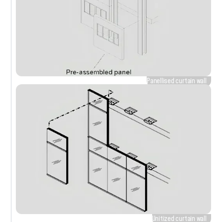
Panellised curtain wall
Unitized curtain wall