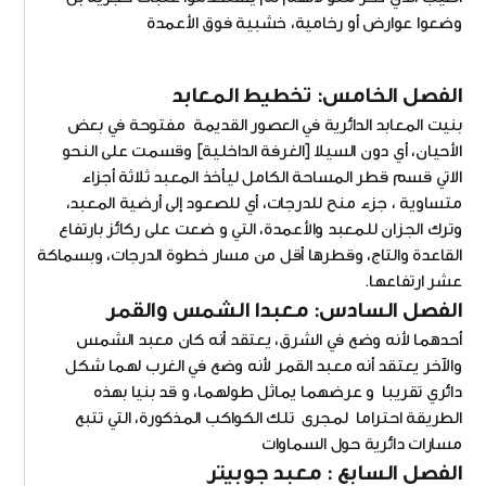
وضعوا عوارض أو رخامية، خشبية فوق الأعمدة
الفصل الخامس: تخطيط المعابد
بنيت المعابد الدائرية في العصور القديمة مفتوحة في بعض
الأحيان، أي دون السيلا [الغرفة الداخلية] وقسمت على النحو
الاتي قسم قطر المساحة الكامل ليأخذ المعبد ثلاثة أجزاء
متساوية ، جزء منح للدرجات، أي للصعود إلى أرضية المعبد،
وترك الجزان للمعبد والأعمدة، التي و ضعت على ركائز بارتفاع
القاعدة والتاج، وقطرها أقل من مسار خطوة الدرجات، وبسماكة
عشر ارتفاعها.
الفصل السادس: معبدا الشمس والقمر
أحدهما لأنه وضع في الشرق، يعتقد أنه كان معبد الشمس
والآخر يعتقد أنه معبد القمر لأنه وضع في الغرب لهما شكل
دائري تقريبا و عرضهما يماثل طولهما، و قد بنيا بهذه
الطريقة احتراما لمجرى تلك الكواكب المذكورة، التي تتبع
مسارات دائرية حول السماوات
الفصل السابع : معبد جوبيتر