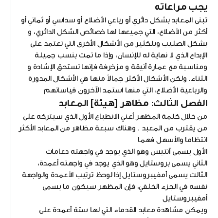
يجب مراعاته
تبنى المعابد بشكل دائري أو رباعي الأضلاع أو سداسي أو ثماني أو
أكثر من الأضلاع، التي جميعها لها خصائص الشكل الدائري، و
بشكل الصليب وبلكثير من الأشكال الأخرى التي تعتمد على
الإبداع الذي لا نهاية له للإنسان، وإذا ما تمت بنسب جميلة
ومناسبة مع عمارة أنيقة و مزخرفة فإنها تستحق الإشادة و
الثناء. ولكن الأشكال الأكثر جمالاً منها هي الأشكال المدورة
والرباعية الأضلاع، التي منها استمد الآخرون قياساتهم
الفصل الثالث: مظاهر [هيئة] المعابد
من خلال كلمة المظهر أعني الانطباع الأول الذي سيتركه على
من يقترب من المعبد . وهناك سبعة مظاهر من المعابد الأكثر
انتظاما والأسهل فهما
الأول يسمى آنتيس وهو الذي يوجد في واجهته دعامات
الثاني يسمى بروستايل وهو الذي يوجد في واجهته أعمدة،
الثالث يسمى أمفيبروستايل إذا لوحظ ترتيب الأعمدة والواجهة
نفسه في الجزء الخلفي، فإن المظهر سيكون ما يسمى
أمفيبروستايل
ويمكن مشاهدة معابد القدماء التي لها ستة أعمدة على