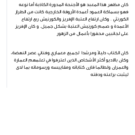
كان مظهر هذا المعبد هو الأجنحة المدورة الكاذبة أما نوعه
فهو بسماكة العمود أعمدة الأروقة الخارجية كانت من الطراز
الكورنثي . وكان ارتفاع العتبة الإفريز والكورنيش ربع ارتفاع
الأعمدة و صمم كورنيش العتبة بشكل جميل. و كان الإفريز
على لجانبين محفورا بأعمال من الزهور
كان الكتاب دليلاً ومرشدا لجميع معماري وفناني عصر النهضة،
وكان بالاديو أكثر الأشخاص الذين اعترفوا في تعلمهم العمارة
والعمران ولطالما قارن كتاباته ومقاييسه ورسوماته بما لدى
ليثبت براعته ودقته