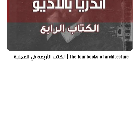
The four books of architecture | الكتب الأربعة في العمارة
الكتاب الرابع في العمارة يتضمن المعابد القديمة في روما، وبعض المعابد الأخرى
داخل إيطاليا وخارجها