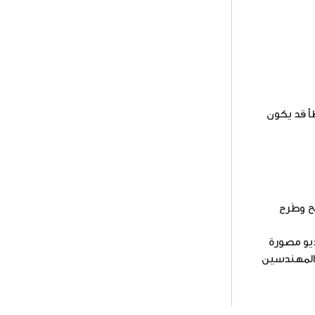
طأ قد يكون
ح وطَرح
نقل القارئ إلى مقاطع فيديو مصورة
و المهندسين