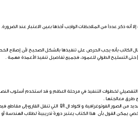
أنه ذكر عدداً من الملاحظات الواجب أخذها بعين الاعتبار عند الضرورة.
قال الكاتب بأنه يجب الحرص على تنفيذها بالشكل الصحيح لأن إصلاح الخ
ساور) حتى التسليح الطولي للعمود، فجميع تفاصيل تنفيذ الأعمدة مهمة .
 قدم شرح التفصيلي لخطوات التنفيذ في مرحلة العظم و قد استخدم أسلوب النص
ح طرق معالجتها .
واستطاع توصيل السريع والواضح للمعلومات باستخدامه للعديد من الصور الفوتوغرافية و اكواد ال QR التي ت
صي يمكن القول بأن هذا الكتاب يعتبر دورةً تدريبيةً لطلاب الهندسة أ