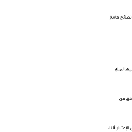
ائحٍ هامةٍ
 عليها لمنع
حقق من
إعتبار أثناء