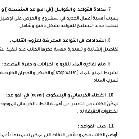
حدادة القواعد و الكوابيل (في القواعد المنفصلة ) و 
بسبب أهمية أعمال الحديد في المشروع و الحرص على توصيل ال
لتنفيذ حديد التسليح للقواعد بشكل دقيق وشامل .
الشدادات في القواعد المعرضة لعزوم انقلاب :
تفاصيل إنشائية و تنفيذية مهمة ذكرها الكاتب عند تنفيذ الشد
منع نفاذية الماء للقبو و الخزانات و حفرة المصعد :
الشريط المانع للماء ( stop water )و ا
تسرب المياه
الغطاء الخرساني و البسكوت (cover) في القواعد:
تمكّنَ الكاتب من التعبير عن أهمية الغطاء الخرساني الموجو
الخطوات الدقيقة له .
صب القواعد :
أوضح الكاتب مجموعةً من النقاط التي يمكن تسميتها بأعمال ا