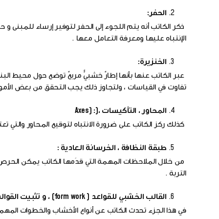
الحفر:
ذكر الكاتب أنه يتم اللجوء إلى الحفر لتوفير إرساء للمبنى و 
الإنتباه عليها ومعرفة التعامل معها .
الخنزيرة:
عبر الكاتب عنها بأنها إطارٌ خشبيٌّ مربعٌ توضع حول محيط ال
تفاوت في القياسات ، ولتجاوز ذلك يجب التحقق من بعض الأم
المحاور ، التأكيسات ،(: (Axes
كذلك ركز الكاتب على ضرورة الانتباه لتوقيع المحاور والتي 
طبقة النظافة ، الخرسانة العادية :
من خلال الملاحظات المهمة التي قدَمها الكاتب يمكن الحرص 
التربة .
القالب الخشبي للقواعد ( form work) ، و تثبيت القوالب ، الشدادات:
في هذا الجزء تحدث الكاتب عن أنواع الأخشاب والخطوات المهمة