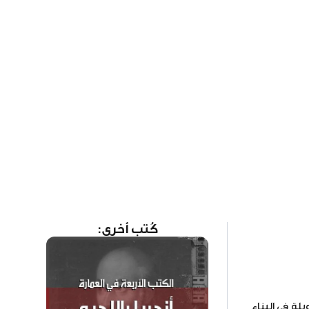
كُتب أخرى:
لة في البناء