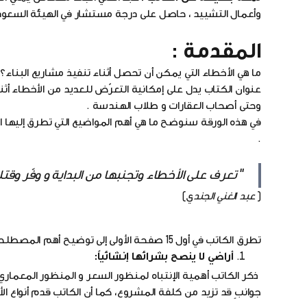
وأعمال التشييد ، حاصل على درجة مستشار في الهيئة السعود
المقدمة :
ما هي الأخطاء التي يمكن أن تحصل أثناء تنفيذ مشاريع البناء؟،
عنوان الكتاب يدل على إمكانية التعرّض للعديد من الأخطاء أثنا
وحتى أصحاب العقارات و طلاب الهندسة .
في هذه الورقة سنوضح ما هي أهم المواضيع التي تطرق إليها الك
.
"
تعرف على الأخطاء وتجنبها من البداية و وفّر وق
(
عبد الغني الجند
ي)
تطرق الكاتب في أول 15 صفحة الأولى إلى توضيح أهم المصطلحات الهندسية الواردة في الكتاب وذلك عن طريق صورٍ توضيحيةٍ
أراضي لا ينصح بشرائها إنشائياً:
ذكر الكاتب أهمية الإنتباه لمنظور السعر و المنظور المعماري
جوانبٍ قد تزيد من كلفة المشروع، كما أن الكاتب قدم أنواع الأر