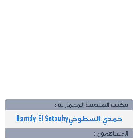
مكتب الهندسة المعمارية :
حمدي السطوحي
Hamdy El Setouhy
المساهمون :