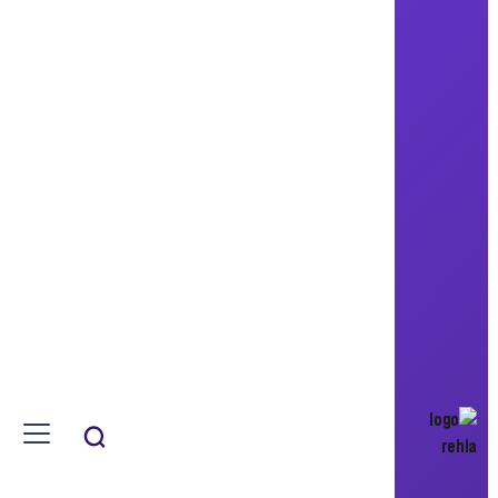
حمدي السطوحي
احياء مركز النزلة
Reviving Al-Nazlah Center
مشروع ورش أونيه فخارية تستخدم
كمواد بناء
مصر, النازلة