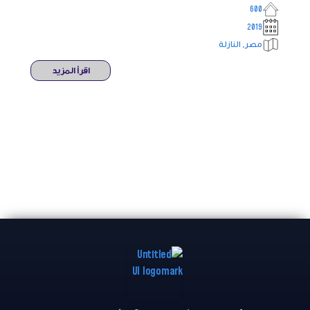
600
2019
مصر, النازلة
اقرأ المزيد