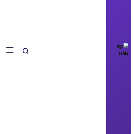
BC architects & studies + Tommaso
Bisogno
مرحلة ما قبل المدرسة
Preschool of Aït Ahmed
روضة أطفال جديدة ذات وظائف
بيوكليماتية
المغرب