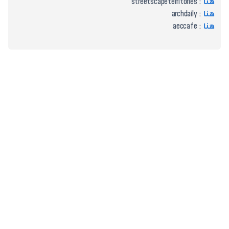
هنا
: streetscapeterritories
هنا
: archdaily
هنا
: aeccafe