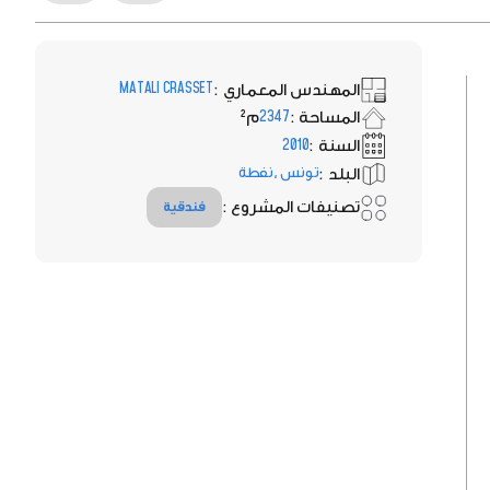
المهندس المعماري :
MATALI CRASSET
المساحة :
م²
2347
السنة :
2010
البلد :
تونس ,نفطة
تصنيفات المشروع :
فندقية