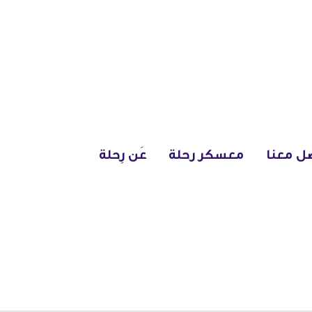
ل معنا
معسكر رحلة
عَن رِحلة