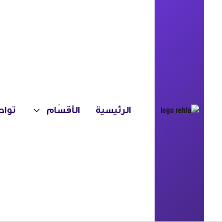
الرئيسية
الأقسَام
تواص
MATALI CRASSET
دار مرحبا
Dar HI
مكان للاستفادة من العلاج البحري
الروحي
تونس ,نفطة