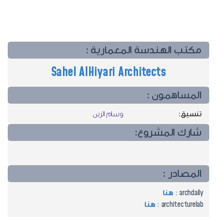
مكتب الهندسة المعمارية :
Sahel AlHiyari Architects
المساهمون :
تنسيق:
وسام الزين
شارك المشروع:
المصادر :
archdaily :
هنا
architecturelab :
هنا