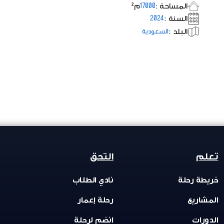
المساحة :
م²
17000
السنة :
2024
البلد :
السعودية
تعلم
التحق
خريطة رحلة
نادي الطلاب
المشاريع
رحلة إعمار
الدورات
انضم لرحلة