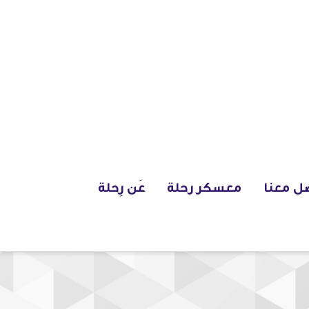
ل معنا
معسكر رحلة
عَن رِحلة