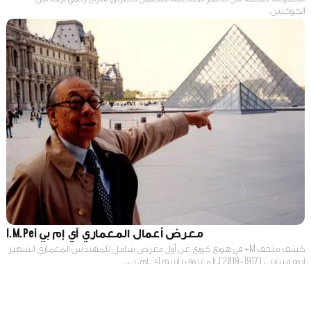
الكوكبين.
معرض أعمال المعماري آي إم بي I.M.Pei
كشف متحف M+ في هونغ كونغ عن أول معرض شامل للمهندس المعماري الشهير
إيوه مينغ بي (1917-2019)، المعروف باسم آي. إم. بي.