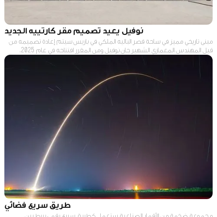
نوفيل يعيد تصميم مقر كارتييه الجديد
مبنى تاريخي مميز في ساحة قصر الباليه الملكي في باريس سيتم إعادة تصميمه من
قبل المهندس المعماري الشهير جان نوفيل ومن المقرر افتتاحه في عام 2025.
طريق سريع فضائي
مجموعة ضخمة من الأقمار الصناعية، ستعمل كطريق سريع رقمي يربط بين