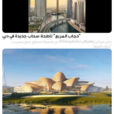
"حجاب المربع" ناطحة سحاب جديدة في دبي
تعلن شركتيّ Muraba و RCR Arquitectes عن تصميم معماري مميز يسمى بِ
"حجاب المربع"