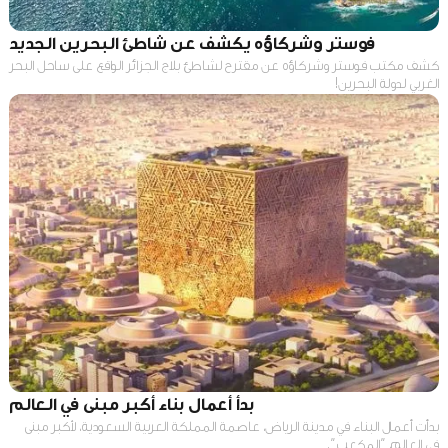
فوستر وشركاؤه يكشف عن شاطئ البحرين الجديد
كشف مكتب فوستر وشركاؤه عن مقترح لشاطئ بلاج الجزائر الواقع على ساحل البحر
الغربي لدولة البحرين!
بدأ أعمال بناء أكبر مبنى في العالم
بدأت أعمال البناء في مدينة الرياض، عاصمة المملكة العربية السعودية، لأكبر مبنى
في العالم، "المكعب".