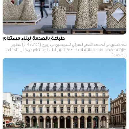
طباعة بالصدمة لبناء مستدام
قام باحثون في المعهد التقني الفدرالي السويسري في زيورخ (ETH Zurich) بتطوير
طريقة جديدة للطباعة ثلاثية الأبعاد بهدف تعزيز البناء المستدام من خلال "الطباعة
بالصدمة".