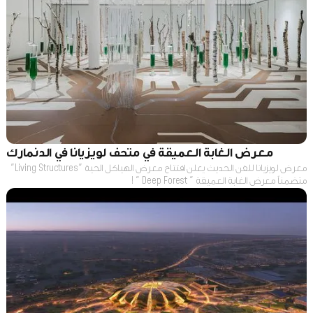
معرض الغابة العميقة في متحف لويزيانا في الدنمارك
معرض لويزيانا للفن الحديث يعلن افتتاح معرض الهياكل الحية "Living Structures"
متضمناً معرض الغابة العميقة " Deep Forest " !