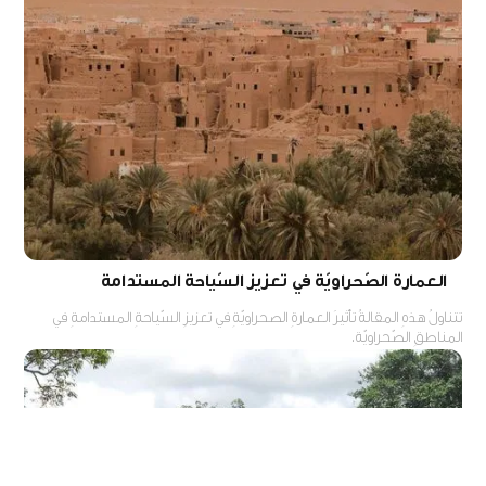
العمارة الصّحراويّة في تعزيز السّياحة المستدامة
تتناولُ هذهِ المقالةُ تأثيرَ العمارةِ الصحراويّةِ في تعزيزِ السّياحةِ المستدامةِ في
المناطقِ الصّحراويّة.