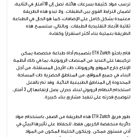
ترسب مواد كثيفة بسرعات هائلة، تصل إلى 10 أمتار في الثانية،
لضمان الترابط القوي بين الطبقات. ولا تبدو هذه الطريقة
معتمدة بشكل كامل على الإضافات، كما هو الحال في الطباعة
ثلاثية الأبعاد التقليدية الطبقات. وبالتالي، ستسمح هذه
الطريقة بعملية بناء أكثر استقرارًا وكفاءة.
قام باحثو ETH Zurich بتصميم أداة طباعة مخصصة يمكن
تركيبها على العديد من المنصات الروبوتية، بما في ذلك أنظمة
الإنتاج خارج الموقع والروبوتات ذات الأرجل المستقلة، من أجل
البناء في جميع المواقع، من المناطق الحضرية ذات المساحة
المحدودة إلى المناطق الطبيعية النائية. وقد تم بالفعل
استخدام النظام الروبوتي لبناء جدران يصل ارتفاعها إلى 3 أمتار،
لتوضيح قدرته على تنفيذ مشاريع بناء كبيرة.
طور فريق ETH Zurich هذه الطريقة من الصفر، باستخدام مواد
دائرية منخفضة الكربون فقط، للحفاظ على تأثيرها البيئي في
أدنى مستوى ممكن. ويتكون الخليط المكون من المواد