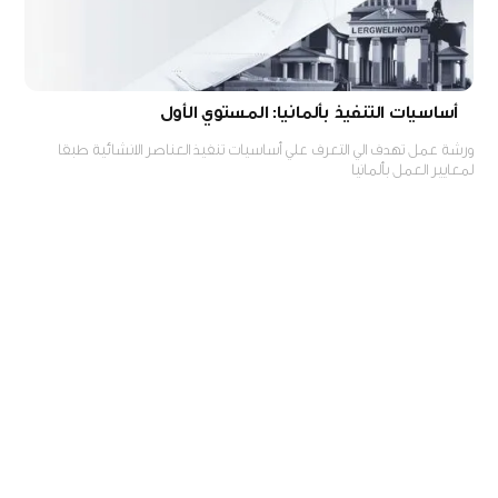
أساسيات التنفيذ بألمانيا: المستوي الأول
ورشة عمل تهدف الي التعرف علي أساسيات تنفيذ العناصر الانشائية طبقا
لمعايير العمل بألمانيا
نحن نحترم خصوصيتك! قمنا بتفعيل جمع البيانات لأغراض
موافق
الإحصائيات العامة فقط .