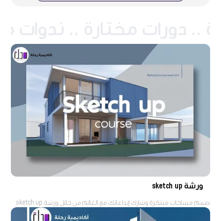
ورشة sketch up
صمم مساحات مبتكرة وشارك إبداعاتك مع العالم من خلال ورشة sketch up