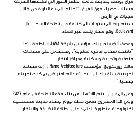
فراغ يوصف بحديقة غائمة. تظهر الصور التي أطلقتها الشركة
مسارات خضراء فوق الفراغ، تتخللها المياه البارزة من خلال
فجوات في الأرض.
سيتم ربط المستويات المختلفة من ناطحة السحاب بال
Boulevard، وهو مسار يلتف عبر الفناء.
ووصف ألكسندر ريك، مؤسس شركة LAVA، الناطحة بأنها
"ناطحة سحاب فاخرة مقلوبة"، وستشمل على مساحات
فندقية وتجارية وسكنية ومراكز ابتكار.
قالت روزنكويج، مؤسسة Name Architecture : "إنه مساحة
تجريبية ستغيرك إلى الأبد. إنه عالم افتراضي يمكنك تجربته
جسديًا."
ومن المقرر أن يتم الانتهاء من بناء هذه الناطحة في عام 2027.
ويأتي هذا المشروع ضمن خطة نيوم لإنشاء مدينة مستقبلية
تكنولوجية متطورة، تعتمد على الطاقة النظيفة والابتكار.