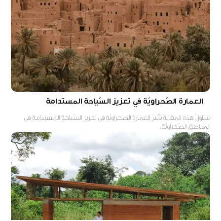
العمارة الصّحراويّة في تعزيز السّياحة المستدامة
تتناولُ هذهِ المقالةُ تأثيرَ العمارةِ الصحراويّةِ في تعزيزِ السّياحةِ المستدامةِ في
المناطقِ الصّحراويّة.