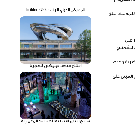
المعرض الدولي للبناء- buildex 2025
لمدينة. يبلغ
 على
اع الشمسي
 حضرية وحوض
افتتاح متحف فينيكس للهجرة
بتحقيق هدف "صفر انبعاثات صافية" بحلول عام 2050، حيث حصل المبنى على
يفتتح بينالي البندقية للهندسة المعمارية