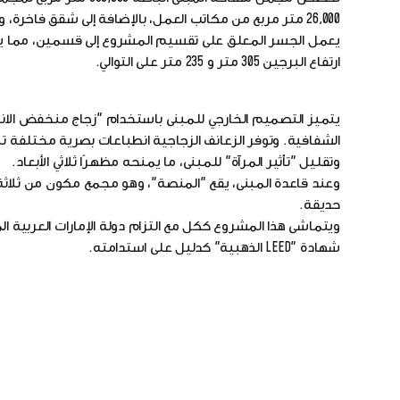
26,000 متر مربع من مكاتب العمل، بالإضافة إلى شقق فاخرة، ومنازل دوبلكس، وشقق فسيحة تضم خمس غرف نوم.
يعمل الجسر المعلق على تقسيم المشروع إلى قسمين، مما يسه
ارتفاع البرجين 305 متر و 235 متر على التوالي.
يتميز التصميم الخارجي للمبنى باستخدام "زجاج منخفض الانب
الشفافية. وتوفر الزعانف الزجاجية انطباعات بصرية مختلفة ت
وتقليل "تأثير المرآة" للمبنى، ما يمنحه مظهرًا ثلاثي الأبعاد.
وعند قاعدة المبنى، يقع "المنصة"، وهو مجمع مكون من ثلاث
حديقة.
شهادة "LEED الذهبية" كدليل على استدامته.