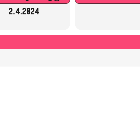
2.4.2024
استخدامُ الطّينِ كمادةِ بناءٍ، ودورُهَا في
المحافظةِ على البيئةِ
مقالة عن أهمِّ استخداماتِ الطّينِ كمادةٍ في البناءِ، وأهمُّ إيجابياتهِ
وسلبياتهِ، بالإضافةِ إلى بعضِ الأمثلةِ عن مباني تمَّ تشييدهَا بواسطةِ هذه