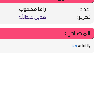
إعداد:
راما محجوب
تحرير:
هديل عبدالله
المصادر :
Archdaily
هنا
العمارة الصّحراويّة في تعزيز السّياحة
المستدامة
تتناولُ هذهِ المقالةُ تأثيرَ العمارةِ الصحراويّةِ في تعزيزِ السّياحةِ المستدامةِ
في المناطقِ الصّحراويّة.