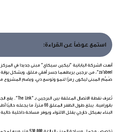
استمع عوضاً عن القراءة:
za'abeel"، من برجين يربطهما جسر أفقي مغلق، ويشكل بوابة دخول جديدة للمدينة.
صُمِّم المبنى ليكون رمزًا لنمو وتوسع دبي، ويضم المشرو
بانورامية. يبلغ طول الظفر المعل
البناء بهيكل خارجي يقلل الالتواء ويوفر مساحة داخلية خالية 