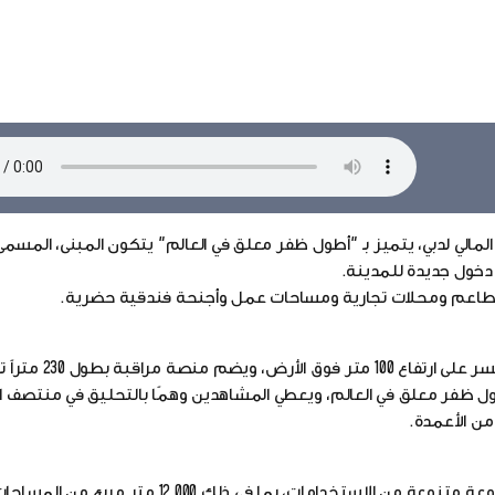
ع مطاعم ومحلات تجارية ومساحات عمل وأجنحة فندقية حضرية.
تُعرف نقطة الاتصال المعلقة بين البرجين بـ " Link
ق 66 متراً، ما يجعله حاليًا أطول ظفر معلق في العالم، ويعطي المشاهدين وهمًا بالتحليق في منت
من الأعمدة.
تخصص مجمل مساحة المبنى البالغة 530,000 متر مربع لمجموعة متنوعة من الاستخدامات، بما في 