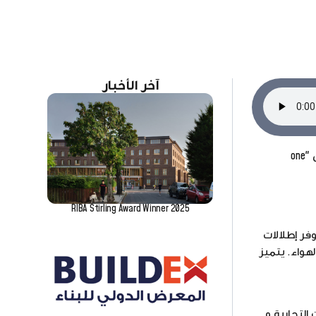
آخر الأخبار
أنهت الشركة اليابانية "نيكين سيكاي" مبنى جديدا في المركز المالي لدبي، يتميز بـ "أطول ظفر معلق في العالم" يتكون المبنى، المسمى "one
RIBA Stirling Award Winner 2025
The". يقع الجسر على ارتفاع 100 متر فوق الأرض، ويضم منصة مراقبة بطول 230 متراً توفر إطلالات
صف الهواء. يتميز
ذلك 12,000 متر مربع من المساحات التجارية و