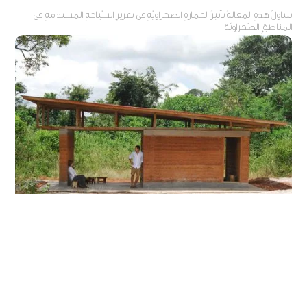
تتناولُ هذهِ المقالةُ تأثيرَ العمارةِ الصحراويّةِ في تعزيزِ السّياحةِ المستدامةِ في
المناطقِ الصّحراويّة.
استخدامُ الطّينِ كمادةِ بناءٍ، ودورُهَا في المحافظةِ على
البيئةِ
مقالة عن أهمِّ استخداماتِ الطّينِ كمادةٍ في البناءِ، وأهمُّ إيجابياتهِ وسلبياتهِ،