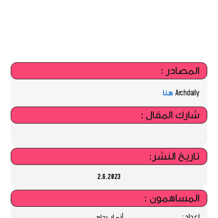
المصادر :
Archdaily
هنا
شارك المقال :
تاريخ النشر:
2.6.2023
المساهمون :
إعداد:
أنمار بداح