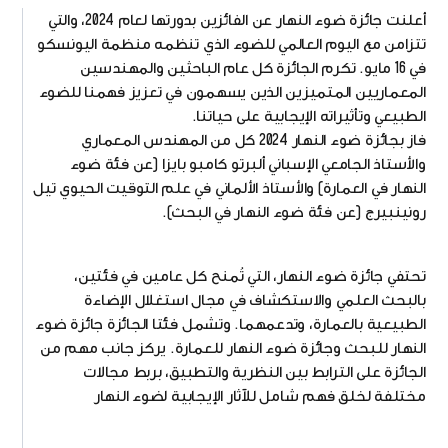
أعلنت جائزة ضوء النهار عن الفائزين بدورتها لعام 2024، والتي
تتزامن مع اليوم العالمي للضوء الذي تنظمه منظمة اليونسكو
في 16 مايو. تكرم الجائزة كل عام الباحثين والمهندسين
المعماريين المتميزين الذين يسهمون في تعزيز فهمنا للضوء
الطبيعي وتأثيراته الإيجابية على حياتنا.
فاز بجائزة ضوء النهار 2024 كل من المهندس المعماري
والأستاذ الجامعي الإسباني ألبرتو كامبو بايزا (عن فئة ضوء
النهار في العمارة) والأستاذ الألماني في علم التوقيت الحيوي تيل
رونينبيرج (عن فئة ضوء النهار في البحث).
تحتفي جائزة ضوء النهار، التي تُمنح كل عامين في فئتين،
بالبحث العلمي والاستكشاف في مجال استغلال الإضاءة
الطبيعية بالعمارة، وتدعمهما. وتشمل فئتا الجائزة جائزة ضوء
النهار للبحث وجائزة ضوء النهار للعمارة. يركز جانب مهم من
الجائزة على الترابط بين النظرية والتطبيق، بربط مجالات
مختلفة لخلق فهم شامل للآثار الإيجابية لضوء النهار