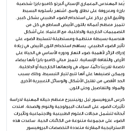
يُعد المهندس المعماري الإسباني ألبرتو كامبو بايزا شخصية
بارزة ومعروفة على نطاق واسع. اشتهر بأسلوبه البسيط
والأنيق الذي يركز على استخدام الضوء الطبيعي بشكل كبير.
تتميز معظم أعماله باللون الأبيض الساطع في كل من
التصميمات الخارجية والداخلية، مع الاعتماد على أشكال
هندسية بسيطة منتظمة ومستطيلة لتسليط الضوء على
تأثير الضوء الطبيعي. يساهم استخدام اللون الأبيض في زيادة
إدراك الزائر لأهمية ضوء النهار ودوره الأساسي في الحياة على
الأرض والثقافة الإنسانية. تتميز مباني كامبو بايزا بأنها بيضاء
ناصعة تقريبًا دائمًا، سواء في واجهاتها الخارجية أو الداخلية.
ويمكن تصنيفها على أنها تتبع لتيار التبسيط، وذلك بسبب
الحد الأقصى من تقليل الأشكال والوسائل التعبيرية الأخرى
والمواد والتفاصيل وحتى اللون.
كرس البروفيسور تيل رونينبيرج معظم حياته المهنية لدراسة
تأثيرات الضوء على الساعات البيولوجية والنوم والصحة. امتدت
أبحاثه لتشمل مجالات العلوم الطبيعية والاجتماعية وتأثيرات
الضوء على مجموعة متنوعة من الكائنات الحية. ساعدت هذه
الاستراتيجية المقارنة متعددة التخصصات البروفيسور