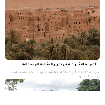
العمارة الصّحراويّة في تعزيز السّياحة المستدامة
تتناولُ هذهِ المقالةُ تأثيرَ العمارةِ الصحراويّةِ في تعزيزِ السّياحةِ المستدامةِ في
المناطقِ الصّحراويّة.