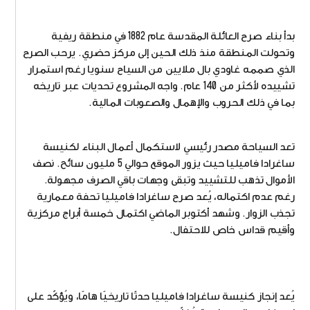
بدأ بناء صرح العائلة المقدسة عام 1882 في منطقة ريفية
وتحولت المنطقة منذ ذلك الحين إلى مركز حضري. يرحب الصرح
الذي صممه غاودي بال ملايين من السياح سنويا رغم استمرار
تشييده لأكثر من 140 عام. واجه المشروع تحديات عبر تاريخه
بما في ذلك الحروب والإهمال والصعوبات المالية.
تعد السياحة مصدر رئيسي لاستكمال أعمال البناء لكنيسة
ساغرادا فاميليا حيث يزور الموقع حوالي 5 مليون سائح. نصف
الأموال تذهب للتشييد وتبقى وجهات باقي الصرف مجهولة.
رغم عدم اكتماله، يُعد صرح ساغرادا فاميليا تحفة معمارية
تجذب الزوار. وشهد أكتوبر الماضي اكتمال خمسة أبراج مركزية
وأقيم قداس خاص للاحتفال.
يُعد إنجاز كنيسة ساغرادا فاميليا حدثًا تاريخيًا هامًا، ويُؤكّد على