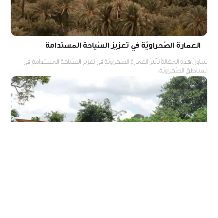
العمارة الصّحراويّة في تعزيز السّياحة المستدامة
تتناولُ هذهِ المقالةُ تأثيرَ العمارةِ الصحراويّةِ في تعزيزِ السّياحةِ المستدامةِ في
المناطقِ الصّحراويّة.