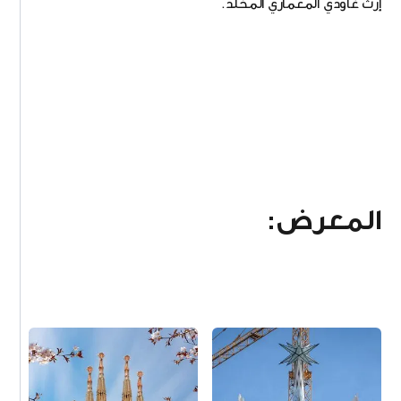
إرث غاودي المعماري المُخلّد.
المعرض: