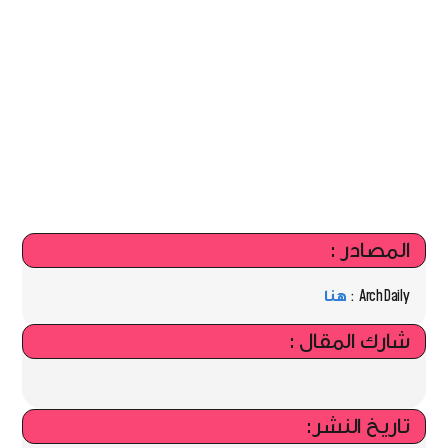
المصادر :
ArchDaily :
هنا
شارك المقال :
تاريخ النشر: