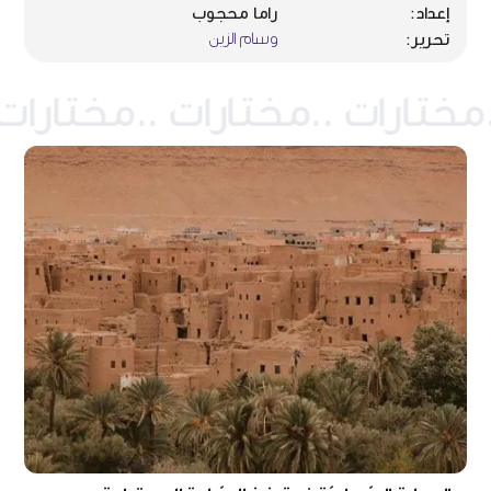
إعداد:
راما محجوب
وسام الزين
تحرير: