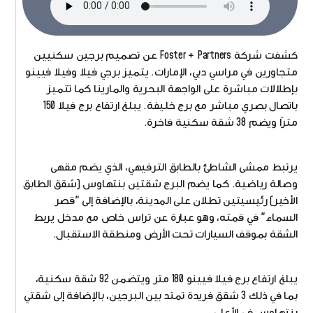
كشفت شركة Foster + Partners عن تصميم برجين سكنيين
متجاورين في مراسي دبي، الإمارات. يتميز برجي فيلا وفيلا فيينو
بإطلالات مباشرة على الواجهة البحرية والمارينا كما تتميز
باتصال بصري مباشر مع برج خليفة. يبلغ ارتفاع برج فيلا 150
مترًا ويضم 38 شقة سكنية فاخرة.
يرتبط ممشى الشاطئ بالطابق الترفيهي، الذي يضم مقهى
وصالة رياضية. كما يضم البرج شقتين بنتهاوس (شقق الطابق
الأخير) رئيسيتين تطلان على المدينة، بالإضافة إلى "قصر
السماء" في قمته، وهو عبارة عن تراس خاص مع مدخل يربط
الشقة بموقف السيارات تحت الأرض ومنطقة الاستقبال.
يبلغ ارتفاع برج فيلا فيينو 180 متر ويتضمن 92 شقة سكنية،
بما في ذلك 3 شقق فريدة تمتد بين البرجين، بالإضافة إلى شقتي
بنتهاوس في الأعلى.