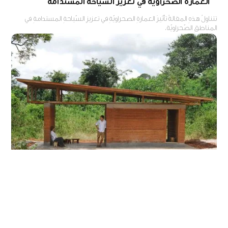
العمارة الصّحراويّة في تعزيز السّياحة المستدامة
تتناولُ هذهِ المقالةُ تأثيرَ العمارةِ الصحراويّةِ في تعزيزِ السّياحةِ المستدامةِ في
المناطقِ الصّحراويّة.
استخدامُ الطّينِ كمادةِ بناءٍ، ودورُهَا في المحافظةِ على
البيئةِ
مقالة عن أهمِّ استخداماتِ الطّينِ كمادةٍ في البناءِ، وأهمُّ إيجابياتهِ وسلبياتهِ،