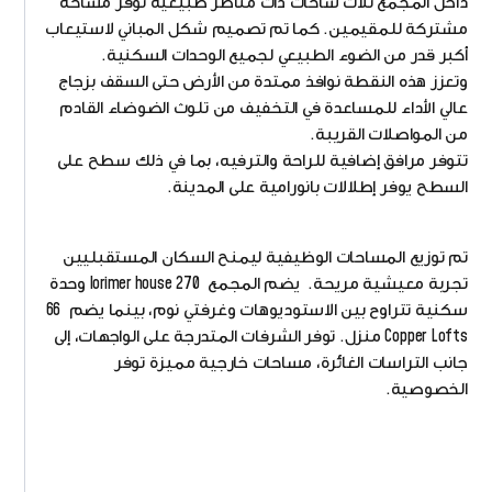
داخل المجمع ثلاث ساحات ذات مناظر طبيعية توفر مساحة
مشتركة للمقيمين. كما تم تصميم شكل المباني لاستيعاب
أكبر قدر من الضوء الطبيعي لجميع الوحدات السكنية.
وتعزز هذه النقطة نوافذ ممتدة من الأرض حتى السقف بزجاج
عالي الأداء للمساعدة في التخفيف من تلوث الضوضاء القادم
من المواصلات القريبة.
تتوفر مرافق إضافية للراحة والترفيه، بما في ذلك سطح على
السطح يوفر إطلالات بانورامية على المدينة.
تم توزيع المساحات الوظيفية ليمنح السكان المستقبليين
تجربة معيشية مريحة. يضم المجمع lorimer house 270 وحدة
سكنية تتراوح بين الاستوديوهات وغرفتي نوم، بينما يضم 66
Copper Lofts منزل. توفر الشرفات المتدرجة على الواجهات، إلى
جانب التراسات الغائرة، مساحات خارجية مميزة توفر
الخصوصية.