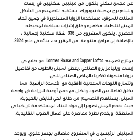
عن مجمع سكني يتكون من مبنيين سكنيين في إيست
ويليام برج بمدينة نيويورك. يستفيد التصميم من الشكل
المثلث للموقع، مستخدما الزوايا المستديرة في جميع أنحاء
المبنى لتلطيف مظهره وخلق إشارات سياقية لمحيطه
الحضري. يتكون المشروع من 336 شقة سكنية إجمالية ،
بالإضافة إلى مرافق متنوعة. من المقرر بدء بنائه في عام 2024.
يمتزج تصميم Lorimer House and Copper Lofts مع طابع حي
إيست ويليامز برج الصناعي .يغطى المبنى بالطوب مع تفاصيل
بزوايا منحوتة تذكرنا بالماضي الصناعي للحي.
وتتمازج اللوحات المعدنية الأفقية مع الأعمدة الرأسية، مما
يخلق تفاعلا بين الضوء والظل مع دمج أوعية للزراعة في واجهة
المبنى. يستلهم التصميم من طابع الحي النابض بالحيوية،
حيث يقدم المبنى تصويرا إلى مواد البناء المستخدمة تاريخيا في
المنطقة، ويقدم نظرة معاصرة على أعمال الطوب التقليدية.
المبنيان الرئيسيان في المشروع متصلان بجسر علوي. ويوجد