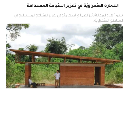
العمارة الصّحراويّة في تعزيز السّياحة المستدامة
تتناولُ هذهِ المقالةُ تأثيرَ العمارةِ الصحراويّةِ في تعزيزِ السّياحةِ المستدامةِ في
المناطقِ الصّحراويّة.
استخدامُ الطّينِ كمادةِ بناءٍ، ودورُهَا في المحافظةِ على
البيئةِ