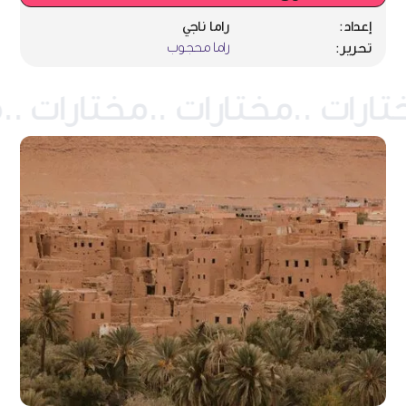
إعداد:
راما ناجي
راما محجوب
تحرير: