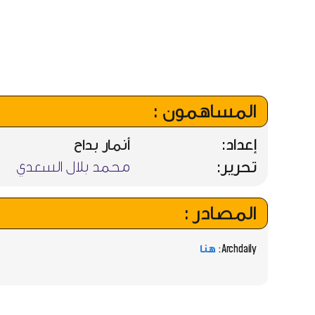
المساهمون :
إعداد:
أنمار بداح
تحرير:
محمد بلال السعدي
المصادر :
Archdaily:
هنا