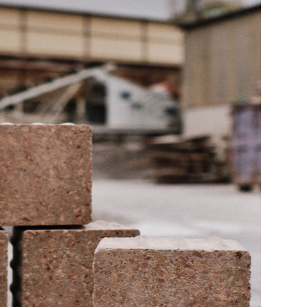
استمع عوضاً عن القراءة:
تمتلئ المدن بمواد النفايات وأصبحت الحاجة إلى إعادة استخدام 
يأتي أكثر من ثلث إجمالي النفايات المتولدة في الاتحاد الأوروبي 
نظرًا لأن الملاط الجديد يتكون من نسبة عالية من المواد الحج
منخفض على البيئة.
منخفضة التأثير.