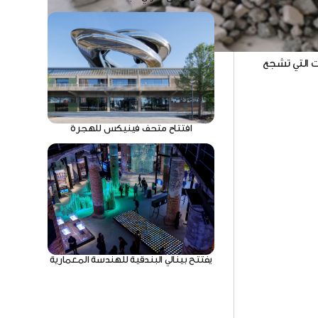
صف شبكات
د من المنتجات التي تشجع
افتتاح متحف فينيكس للهجرة
يفتتح بينالي البندقية للهندسة المعمارية