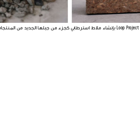
 الرصف لحركة المرور والأحمال الثقيلة، فقد قرر المشروع التركيز على ر
إسفلت في المدن.
كمبادرة من معهد ابتكار الأعمال في جزر البليار، قامت شركة Loop Project بإنشاء ملاط ​​استرطابي كجزء من جيلها الجدي