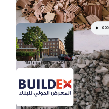
آخر الأخبار
RIBA Stirling Award Winner 2025
لها تأثير
15٪ من الأسمنت الأبيض المستقر كمواد رابطة
المعرض الدولي للبناء- buildex 2025