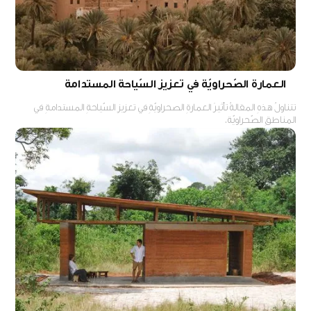
العمارة الصّحراويّة في تعزيز السّياحة المستدامة
تتناولُ هذهِ المقالةُ تأثيرَ العمارةِ الصحراويّةِ في تعزيزِ السّياحةِ المستدامةِ في
المناطقِ الصّحراويّة.