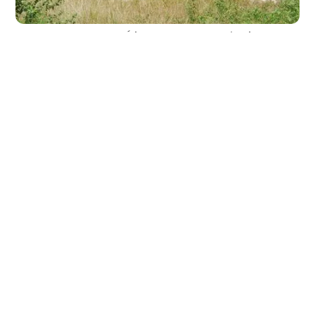
استخدامُ الطّينِ كمادةِ بناءٍ، ودورُهَا في المحافظةِ على
البيئةِ
مقالة عن أهمِّ استخداماتِ الطّينِ كمادةٍ في البناءِ، وأهمُّ إيجابياتهِ وسلبياتهِ،
بالإضافةِ إلى بعضِ الأمثلةِ عن مباني تمَّ تشييدهَا بواسطةِ هذه المادةِ.